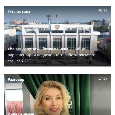
35
Есть мнение
«Не все депутаты - бездельники»:
алтайские
парламентарии подвели итоги работы восьмого
созыва АКЗС
15
Разговор
Инна Вейцман