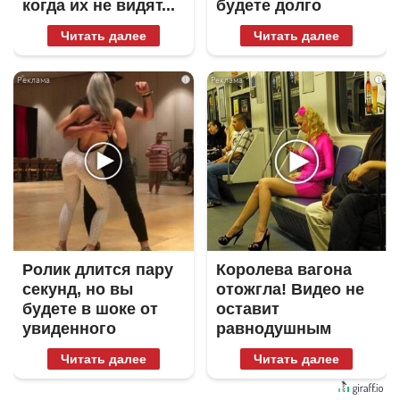
когда их не видят...
будете долго
Читать далее
Читать далее
i
i
Ролик длится пару
Королева вагона
секунд, но вы
отожгла! Видео не
будете в шоке от
оставит
увиденного
равнодушным
Читать далее
Читать далее