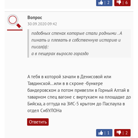
|
2
|
6
Вопрос
30.09.2020 09:42
подобных стенах которые стали родными . А
пинать и плевать в собственную историю и
писал(а):
а в пещерах выросло гораздо
А тебя в которой зачали в Денисовой или
Тавдинской...или в в схроне -бункере
бандеровском а потом привезли в Горный Алтай в
таварном спец вагоне с виртухаем на площадке до
Бийска, а оттуда на ЗИС-5 крытом до Паспаула в
отдел СибУЛОНа
Ответить
|
1
|
2