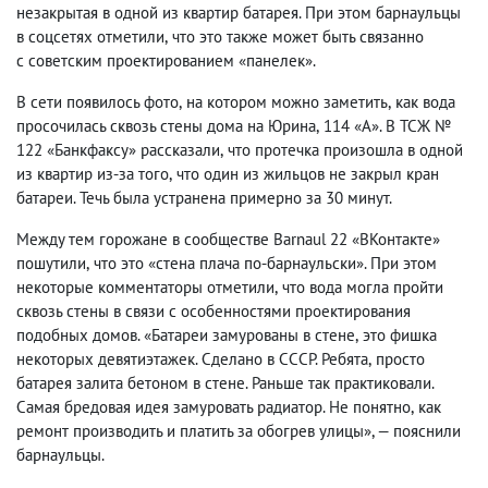
незакрытая в одной из квартир батарея. При этом барнаульцы
в соцсетях отметили
,
что это также может быть связанно
с советским проектированием «панелек».
В сети появилось фото
,
на котором можно заметить
,
как вода
просочилась сквозь стены дома на Юрина
,
114 «А». В ТСЖ №
122 «Банкфаксу» рассказали
,
что протечка произошла в одной
из квартир из-за того
,
что один из жильцов не закрыл кран
батареи. Течь была устранена примерно за 30 минут.
Между тем горожане в сообществе Barnaul 22 «ВКонтакте»
пошутили
,
что это «стена плача по-барнаульски». При этом
некоторые комментаторы отметили
,
что вода могла пройти
сквозь стены в связи с особенностями проектирования
подобных домов. «Батареи замурованы в стене
,
это фишка
некоторых девятиэтажек. Сделано в СССР. Ребята
,
просто
батарея залита бетоном в стене. Раньше так практиковали.
Самая бредовая идея замуровать радиатор. Не понятно
,
как
ремонт производить и платить за обогрев улицы», — пояснили
барнаульцы.