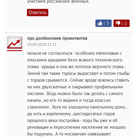
участием российских военных.
Ответить
|
3
|
2
про долбоклюев проектантов
29.09.2020 21:32
нельзя не согласиться - особенно пятиэтажки с
плоскими крышами безо всякого технического
этажа - крыша и она же потолок верхнего этажа .
Зимой там такие торосы вырастают и потом глыбы
с торцов срываются . Сейчас вроде взялись ставить
на них двухскатные и закрывают профильными
листами . Ведь можно было так делать с самого
начала , но кто то видимо и тогда классно
сэкономил . Хотя по хорошему панельному дому ,
да хоть и кирпичному , шестидесятых годов
прошлого века постройки - пора бы уже и об
реновации и переселении населения не мешало
бы подумать . А то москвичам навязывают