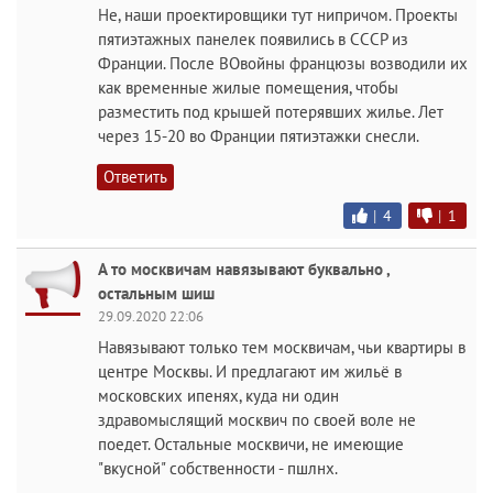
Не, наши проектировщики тут нипричом. Проекты
пятиэтажных панелек появились в СССР из
Франции. После ВОвойны францюзы возводили их
как временные жилые помещения, чтобы
разместить под крышей потерявших жилье. Лет
через 15-20 во Франции пятиэтажки снесли.
Ответить
|
4
|
1
А то москвичам навязывают буквально ,
остальным шиш
29.09.2020 22:06
Навязывают только тем москвичам, чьи квартиры в
центре Москвы. И предлагают им жильё в
московских ипенях, куда ни один
здравомыслящий москвич по своей воле не
поедет. Остальные москвичи, не имеющие
"вкусной" собственности - пшлнх.