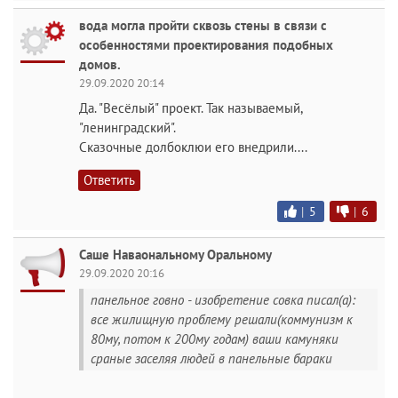
вода могла пройти сквозь стены в связи с
особенностями проектирования подобных
домов.
29.09.2020 20:14
Да. "Весёлый" проект. Так называемый,
"ленинградский".
Сказочные долбоклюи его внедрили....
Ответить
|
5
|
6
Саше Наваональному Оральному
29.09.2020 20:16
панельное говно - изобретение совка писал(а):
все жилищную проблему решали(коммунизм к
80му, потом к 200му годам) ваши камуняки
сраные заселяя людей в панельные бараки