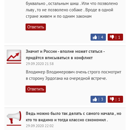
буквально , остальным шиш . Или что позволено
льву , то не позволено собаке . Вроде в одной
стране живем и по одним законам
Ответить
|
4
|
1
Значит и России - вполне может статься -
придётся вписываться в конфликт
29.09.2020 21:58
Влодимер Влодимерович очень строго посмотрит
в сторону Эрдогана на очередной встрече.
Ответить
|
3
|
1
Ведь можно было так делать с самого начала , но
кто то видимо и тогда классно сэкономил .
29.09.2020 22:02