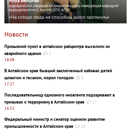
Инна Вейцман
эндокринолог, кандидат медицинских наук, заведующая кафедрой
эндокринологии с курсом ДПО АГМУ
«На голоде люди не способны долго протянуть»
Новости
Призывной пункт в алтайском райцентре выселили из
аварийного здания
2
18:08
В Алтайском крае бывший заключенный избивал детей
шлангом и тесаком, морил голодом
5
17:27
Последовательницу одиозного иноагента подозревают в
призывах к терроризму в Алтайском крае
17
16:52
Федеральный министр и сенатор оценили развитие
промышленности в Алтайском крае
22