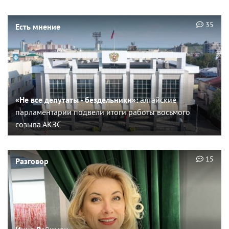
35
Есть мнение
«Не все депутаты - бездельники»:
алтайские
парламентарии подвели итоги работы восьмого
созыва АКЗС
15
Разговор