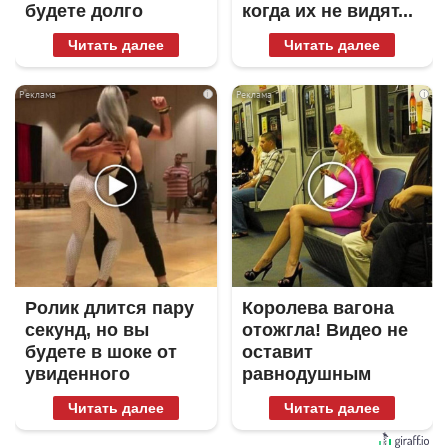
будете долго
когда их не видят...
Читать далее
Читать далее
i
i
Ролик длится пару
Королева вагона
секунд, но вы
отожгла! Видео не
будете в шоке от
оставит
увиденного
равнодушным
Читать далее
Читать далее