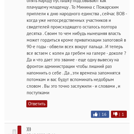
опять народу пустышку подсовывают как
плачущему младенцу . То Минина с Пожарским
приплели к дню народного единства , сейчас ВОВ -
когда уже непосредственных участников и
свидетелей происходящего осталось полтора
десятка . Своим то чем нибудь нынешняя власть
может гордиться кроме приватизации залоговой в
90-е годы - обвели всех вокруг пальца . И теперь
все встаем с колен да гребем на галере - доколе ?
Да и что дает это звание - еще одну вывеску на
фронтон администрации чтобы лишний раз
напомнить о себе . Да , эти времена запомнятся
потомкам и вас будут вспоминать недобрым
словом . Вы это точно заслужили - и словами , и
поступками
Ответить
|
16
|
1
)))