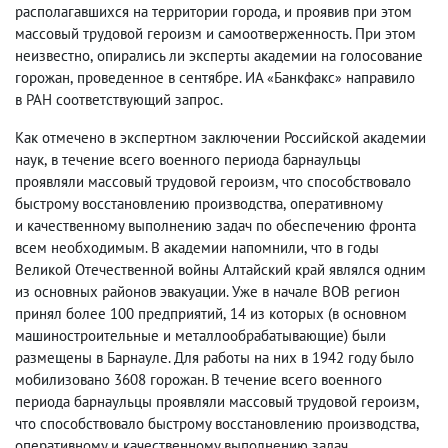
располагавшихся на территории города
,
и проявив при этом
массовый трудовой героизм и самоотверженность. При этом
неизвестно
,
опирались ли эксперты академии на голосование
горожан
,
проведенное в сентябре. ИА
Банкфакс
направило
«
»
в РАН соответствующий запрос.
Как отмечено в экспертном заключении Российской академии
наук
,
в течение всего военного периода барнаульцы
проявляли массовый трудовой героизм
,
что способствовало
быстрому восстановлению производства
,
оперативному
и качественному выполнению задач по обеспечению фронта
всем необходимым. В академии напомнили
,
что в годы
Великой Отечественной войны Алтайский край являлся одним
из основных районов эвакуации. Уже в начале ВОВ регион
принял более 100 предприятий
,
14 из которых
(
в основном
машиностроительные и металлообрабатывающие) были
размещены в Барнауле. Для работы на них в 1942 году было
мобилизовано 3608 горожан. В течение всего военного
периода барнаульцы проявляли массовый трудовой героизм
,
что способствовало быстрому восстановлению производства
,
оперативному и качественному выполнению задач