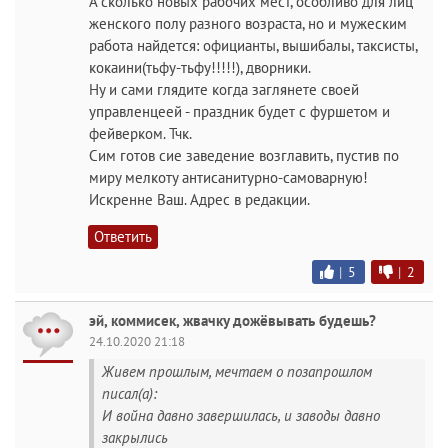
А сколько новых рабочих мест, особливо для лиц
женского полу разного возраста, но и мужеским
работа найдется: официанты, вышибалы, таксисты,
кокаини(тьфу-тьфу!!!!!), дворники.
Ну и сами глядите когда заглянете своей
управленцеей - праздник будет с фуршетом и
фейверком. Тчк.
Сим готов сие заведение возглавить, пустив по
миру мелкоту антисанитурно-самоварную!
Искренне Ваш. Адрес в редакции.
Ответить
|
5
|
2
эй, коммисек, жвачку дожёвывать будешь?
24.10.2020 21:18
Живем прошлым, мечтаем о позапрошлом
писал(а):
И война давно завершилась, и заводы давно
закрылись