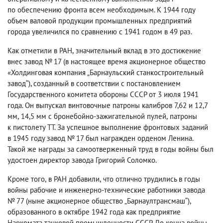
по обеспечению фронта всем необходимым. К 1944 году
объем валовой продукции промышленных предприятий
города увеличился по сравнению с 1941 годом в 49 раз.
Как отметили в РАН
,
значительный вклад в это достижение
внес завод № 17
(
в настоящее время акционерное общество
«Холдинговая компания „Барнаульский станкостроительный
завод“), созданный в соответствии с постановлением
Государственного комитета обороны СССР от 3 июля 1941
года. Он выпускал винтовочные патроны калибров 7,62 и 12,7
мм
,
14,5 мм с бронебойно-зажигательной пулей
,
патроны
к пистолету ТТ. За успешное выполнение фронтовых заданий
в 1945 году завод № 17 был награжден орденом Ленина.
Такой же награды за самоотверженный труд в годы войны был
удостоен директор завода Григорий Соломко.
Кроме того
,
в РАН добавили
,
что отлично трудились в годы
войны рабочие и инженерно-технические работники завода
№ 77
(
ныне акционерное общество „Барнаултрансмаш“),
образованного в октябре 1942 года как предприятие
Наркомата танковой промышленности СССР. До конца войны