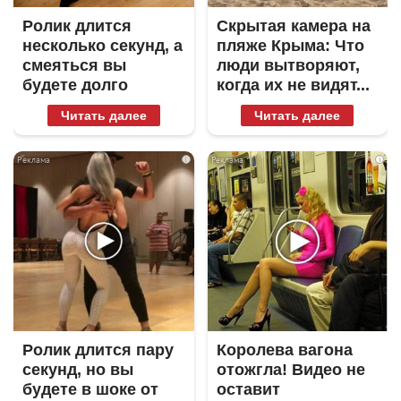
Ролик длится
Скрытая камера на
несколько секунд, а
пляже Крыма: Что
смеяться вы
люди вытворяют,
будете долго
когда их не видят...
Читать далее
Читать далее
i
i
Ролик длится пару
Королева вагона
секунд, но вы
отожгла! Видео не
будете в шоке от
оставит