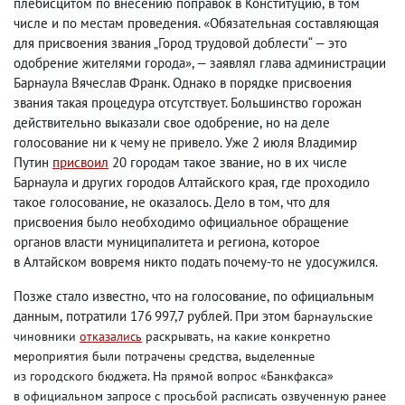
плебисцитом по внесению поправок в Конституцию
,
в том
числе и по местам проведения. «Обязательная составляющая
для присвоения звания „Город трудовой доблести“ — это
одобрение жителями города», — заявлял глава администрации
Барнаула Вячеслав Франк. Однако в порядке присвоения
звания такая процедура отсутствует. Большинство горожан
действительно выказали свое одобрение
,
но на деле
голосование ни к чему не привело. Уже 2 июля Владимир
Путин
присвоил
20 городам такое звание
,
но в их числе
Барнаула и других городов Алтайского края
,
где проходило
такое голосование
,
не оказалось. Дело в том
,
что для
присвоения было необходимо официальное обращение
органов власти муниципалитета и региона
,
которое
в Алтайском вовремя никто подать почему-то не удосужился.
Позже стало известно
,
что на голосование
,
по официальным
данным
,
потратили 176 997,7 рублей. При этом б
арнаульские
чиновники
отказались
раскрывать
,
на какие конкретно
мероприятия были потрачены средства
,
выделенные
из городского бюджета. На прямой вопрос «Банкфакса»
в официальном запросе с просьбой расписать озвученную ранее