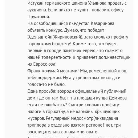
Истукан германского шпиона Ульянова продать с
аукциона. Если никто не купит - подарить офису
Пруаковой.
На освободившийся пьедестал Казаринова
объявить конкурс. Думаю, что победит
Эдельштейн(Жириновский), зато сколько профиту
городскому бюджету! Кроме того, это будет
первый в городе памятник еврею, что скажет о
нашей толерентности и привлечет доп.инвестиции
из Евросоюза!
Франк, кочумай мозгами! Мы, ремесленный люд,
тебя поддержим. Ну а у крепостных никогда и
голоса-то не было.
Одна просьба: возроди официальный публичный
дом, где он там был - на площади купца Демиова
если не ошибаюсь? Смотри сколько профиту:
налоги в гор.казну, а не карманы крышующих
мусаров. Регулярный медосмотр(ликвидация
триппера в отдельно взятом регионе!!нет, три
восклицательных знака многовато.