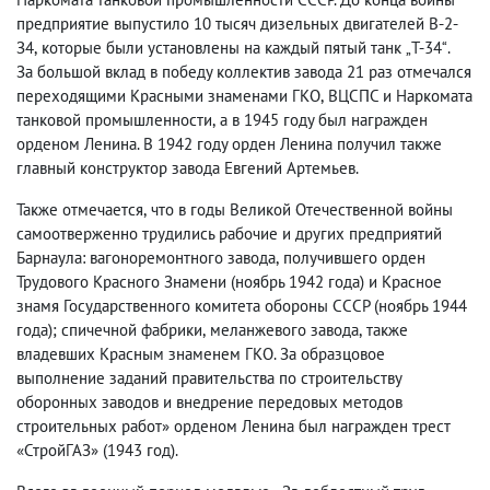
предприятие выпустило 10 тысяч дизельных двигателей В-2-
З4
,
которые были установлены на каждый пятый танк
Т-34
.
„
“
За большой вклад в победу коллектив завода 21 раз отмечался
переходящими Красными знаменами ГКО
,
ВЦСПС и Наркомата
танковой промышленности
,
а в 1945 году был награжден
орденом Ленина. В 1942 году орден Ленина получил также
главный конструктор завода Евгений Артемьев.
Также отмечается
,
что в годы Великой Отечественной войны
самоотверженно трудились рабочие и других предприятий
Барнаула: вагоноремонтного завода
,
получившего орден
Трудового Красного Знамени
(
ноябрь 1942 года) и Красное
знамя Государственного комитета обороны СССР
(
ноябрь 1944
года); спичечной фабрики
,
меланжевого завода
,
также
владевших Красным знаменем ГКО. За образцовое
выполнение заданий правительства по строительству
оборонных заводов и внедрение передовых методов
строительных работ» орденом Ленина был награжден трест
«СтройГАЗ»
(
1943 год).