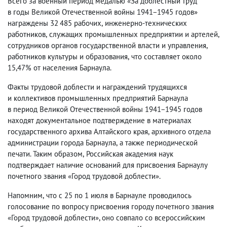
Всего за военный период медалью «За доблестный труд
в годы Великой Отечественной войны 1941−1945 годов»
награждены 32 485 рабочих
,
инженерно-технических
работников
,
служащих промышленных предприятии и артелей
,
сотрудников органов государственной власти и управления
,
работников культуры и образования
,
что составляет около
15,47% от населения Барнаула.
Факты трудовой доблести и награждений трудящихся
и коллективов промышленных предприятий Барнаула
в период Великой Отечественной войны 1941−1945 годов
находят документальное подтверждение в материалах
государственного архива Алтайского края
,
архивного отдела
администрации города Барнаула
,
а также периодической
печати. Таким образом
,
Российская академия наук
подтверждает наличие оснований для присвоения Барнаулу
почетного звания «Город трудовой доблести».
Напомним
,
что с 25 по 1 июля в Барнауле проводилось
голосование по вопросу присвоения городу почетного звания
«Город трудовой доблести», оно совпало со всероссийским