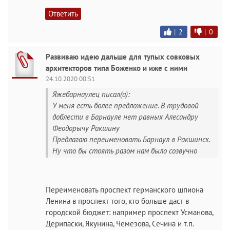
Ответить
|
2
|
0
Развиваю идею дальше для тупых совковых
архитекторов типа Боженко и иже с ними
24.10.2020 00:51
Яжебарнаулец писал(а):
У меня есть более предложение. В трудовой
доблести в Барнауле нет равных Алесандру
Феодорычу Ракшину
Предлагаю переименовать Барнаул в Ракшинск.
Ну что бы стоять разом нам было созвучно
Переименовать проспект германского шпиона
Ленина в проспект того, кто больше даст в
городской бюджет: например проспект Усманова,
Дерипаски, Якунина, Чемезова, Сечина и т.п.