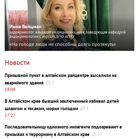
Инна Вейцман
эндокринолог, кандидат медицинских наук, заведующая кафедрой
эндокринологии с курсом ДПО АГМУ
«На голоде люди не способны долго протянуть»
Новости
Призывной пункт в алтайском райцентре выселили из
аварийного здания
2
18:08
В Алтайском крае бывший заключенный избивал детей
шлангом и тесаком, морил голодом
5
17:27
Последовательницу одиозного иноагента подозревают в
призывах к терроризму в Алтайском крае
17