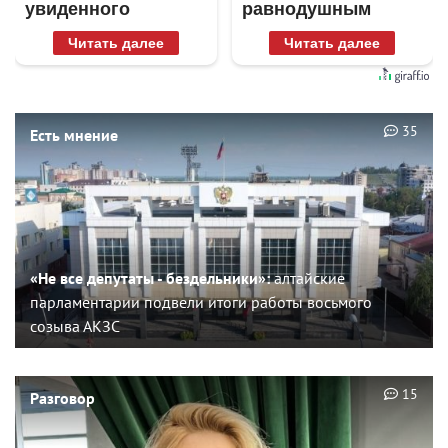
увиденного
равнодушным
Читать далее
Читать далее
35
Есть мнение
«Не все депутаты - бездельники»:
алтайские
парламентарии подвели итоги работы восьмого
созыва АКЗС
15
Разговор