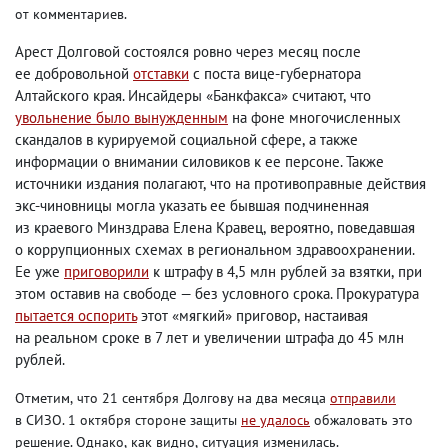
от комментариев.
Арест Долговой состоялся ровно через месяц после
ее добровольной
отставки
с поста вице-губернатора
Алтайского края. Инсайдеры «Банкфакса» считают
,
что
увольнение было вынужденным
на фоне многочисленных
скандалов в курируемой социальной сфере
,
а также
информации о внимании силовиков к ее персоне. Также
источники издания полагают
,
что на противоправные действия
экс-чиновницы могла указать ее бывшая подчиненная
из краевого Минздрава Елена Кравец
,
вероятно
,
поведавшая
о коррупционных схемах в региональном здравоохранении.
Ее уже
приговорили
к штрафу в 4,5 млн рублей за взятки
,
при
этом оставив на свободе — без условного срока. Прокуратура
пытается оспорить
этот «мягкий» приговор
,
настаивая
на реальном сроке в 7 лет и увеличении штрафа до 45 млн
рублей.
Отметим
,
что 21 сентября Долгову на два месяца
отправили
в СИЗО. 1 октября стороне защиты
не удалось
обжаловать это
решение. Однако
,
как видно
,
ситуация изменилась.