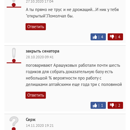
27.10.2020 17:04
А ты прямо не трус и не дрожащий...И ник у тебя
"открытый".Помолчал бы.
Ответить
|
4
|
4
закрыть сенатора
28.10.2020 09:41
поговаривают Арашуковых работали почти шесть
годиков для собрать доказательную базу есть
небольшой % вероятности про работу с
делишками алтайскими еще года три с половиной
Ответить
|
1
|
2
Серж
14.11.2020 19:21