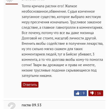
Толпа кричала распни его! Жалкое
необоснованное,обвинение. Судья конченное
запуганное существо, которое выбрало жестокую
меру пресечения изначально. Трусливое заказное
следствие, а главное гавнотролли в комментариях.
Все почему, потому что все вы даже мизинца
Долговой не стоите, масштаб личности другой.
Вменить якобы содействие в получении лекарства,
ну это сильно мягко скажем для таких
комментариев людей, тут в Бийске убивают, 3
коммента, а то что долгова якобы кому-то помогла
сотни! Твари вы дрожащие и права не имеете,
низкие трусливые подонки скрывающиеся под
затертыми никами.
Ответить
|
9
|
16
гостю 09.53