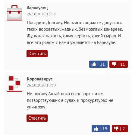
барнаулец
26.10.2020 18:56
Посадить Долгову. Нельзя к социалке допускать
таких вороватых, жадных, безмозглых канареек.
Фу, какая пакость, какая серость, какой смрад. И
все это рядом с нами уживается - в Барнауле.
Ответить
|
31
|
11
Коронавирус
26.10.2020 19:30
Не покину Алтай пока всех ворюг и им
потворствующих в судах и прокуратурах не
уничтожу!
Ответить
|
19
|
2