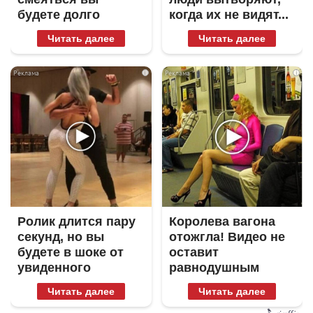
будете долго
когда их не видят...
Читать далее
Читать далее
i
i
Ролик длится пару
Королева вагона
секунд, но вы
отожгла! Видео не
будете в шоке от
оставит
увиденного
равнодушным
Читать далее
Читать далее