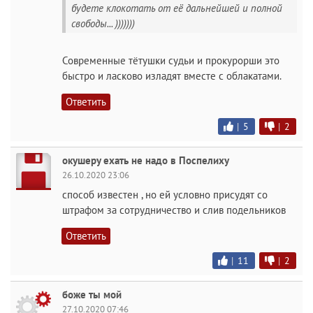
будете клокотать от её дальнейшей и полной
свободы... )))))))
Современные тётушки судьи и прокурорши это
быстро и ласково изладят вместе с облакатами.
Ответить
|
5
|
2
окушеру ехать не надо в Поспелиху
26.10.2020 23:06
способ известен , но ей условно присудят со
штрафом за сотрудничество и слив подельников
Ответить
|
11
|
2
боже ты мой
27.10.2020 07:46