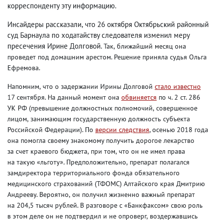
корреспонденту эту информацию.
Инсайдеры рассказали
,
что 26 октября Октябрьский районный
суд Барнаула по ходатайству следователя изменил меру
пресечения Ирине Долговой.
Так
,
ближайший месяц она
проведет под домашним арестом. Решение приняла судья Ольга
Ефремова.
Напомним
,
что о задержании Ирины Долговой
стало известно
17 сентября. На данный момент она
обвиняется
по ч. 2 ст. 286
УК РФ
(
превышение должностных полномочий
,
совершенное
лицом
,
занимающим государственную должность субъекта
Российской Федерации). По
версии следствия
, осенью 2018 года
она помогла своему знакомому получить дорогое лекарство
за счет краевого бюджета
,
при том
,
что он не имел права
на такую «льготу». Предположительно
,
препарат полагался
замдиректора территориального фонда обязательного
медицинского страхований
(
ТФОМС) Алтайского края Дмитрию
Андрееву. Вероятно
,
он получил жизненно важный препарат
на 204,5 тысяч рублей. В разговоре с «Банкфаксом» свою роль
в этом деле он не подтвердил и не опроверг
,
воздержавшись