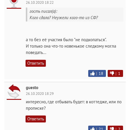
26.10.2020 18:22
гость писал(а):
Кого сдала? Неужели кого-то из СФ?
а то без её участия было "не подкопаться".
И только она что-то новенькое следкому могла
поведать...
Ответить
|
18
|
1
guesto
26.10.2020 18:29
интересно, где отбывать будет: в коттедже, или по
прописке?
Ответить
|
21
|
2