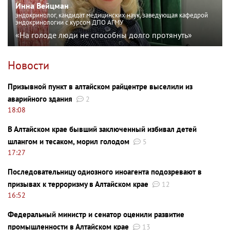
Инна Вейцман
эндокринолог, кандидат медицинских наук, заведующая кафедрой
эндокринологии с курсом ДПО АГМУ
«На голоде люди не способны долго протянуть»
Новости
Призывной пункт в алтайском райцентре выселили из
аварийного здания
2
18:08
В Алтайском крае бывший заключенный избивал детей
шлангом и тесаком, морил голодом
5
17:27
Последовательницу одиозного иноагента подозревают в
призывах к терроризму в Алтайском крае
12
16:52
Федеральный министр и сенатор оценили развитие
промышленности в Алтайском крае
13