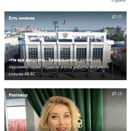
35
Есть мнение
«Не все депутаты - бездельники»:
алтайские
парламентарии подвели итоги работы восьмого
созыва АКЗС
15
Разговор