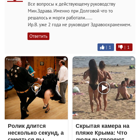
Все вопросы к действующему руководству
Мин.Здрава. Именно при Долговой что то
решалось и морги работали......
Ир.В. уже 2 года не руководит Здравоохранением.
Ответить
|
1
|
1
i
i
Ролик длится
Скрытая камера на
несколько секунд, а
пляже Крыма: Что
смеяться вы
люди вытворяют,