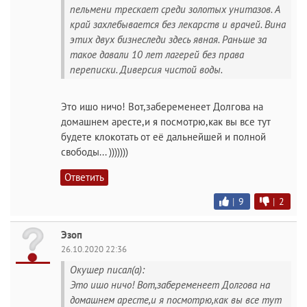
пельмени трескает среди золотых унитазов. А
край захлебывается без лекарств и врачей. Вина
этих двух бизнеследи здесь явная. Раньше за
такое давали 10 лет лагерей без права
переписки. Диверсия чистой воды.
Это ишо ничо! Вот,забеременеет Долгова на
домашнем аресте,и я посмотрю,как вы все тут
будете клокотать от её дальнейшей и полной
свободы... )))))))
Ответить
|
9
|
2
Эзоп
26.10.2020 22:36
Окушер писал(а):
Это ишо ничо! Вот,забеременеет Долгова на
домашнем аресте,и я посмотрю,как вы все тут