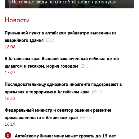
«На голоде люди не способны долго протянуть»
Новости
Призывной пункт в алтайском райцентре выселили из
аварийного здания
2
18:08
В Алтайском крае бывший заключенный избивал детей
шлангом и тесаком, морил голодом
5
17:27
Последовательницу одиозного иноагента подозревают в
призывах к терроризму в Алтайском крае
12
16:52
Федеральный министр и сенатор оценили развитие
промышленности в Алтайском крае
13
16:19
Алтайскому бизнесмену может грозить до 15 лет