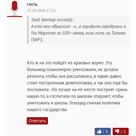
гость
27.10.2020 17:21
Злой доктор писал(а):
А кто мне объяснит - н...я городить городушки в
Гео Маркете за 100= лямов, если есть на Титова
ГБ№3,
Кто ж на это пойдёт из краевых ворюг. Эту
больницу планомерно уничтожали, не делали
ремонта, чтобы она рассыпалась, в парке давно
стоит построенная девятиэтажка, а так она ещё бы
послужила . Но лучше на её месте построят хрень
какую-то, а госпитали по школам откроют, чтобы
уничтожить и школы. Геноцид-гнилая политика
нашего государства.
Ответить
|
5
|
1