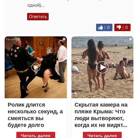
одной)...
Ответить
|
0
|
0
i
i
Ролик длится
Скрытая камера на
несколько секунд, а
пляже Крыма: Что
смеяться вы
люди вытворяют,
будете долго
когда их не видят...
Читать далее
Читать далее