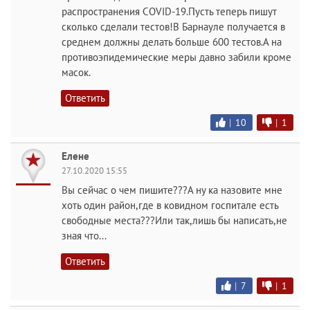
распространения COVID-19.Пусть теперь пишут
сколько сделали тестов!В Барнауле получается в
среднем должны делать больше 600 тестов.А на
противоэпидемические меры давно забили кроме
масок.
Ответить
|
10
|
1
Елене
27.10.2020 15:55
Вы сейчас о чем пишите???А ну ка назовите мне
хоть один район,где в ковидном госпитале есть
свободные места???Или так,лишь бы написать,не
зная что...
Ответить
|
7
|
1