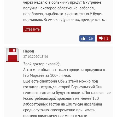
через неделю в больничку придут. Внутренне
получил некоторое облегчение- заболел,
переболею, выработаются антитела, всё будет
нормально. Всем сил. Душевных, прежде всего.
Ответить
|
16
|
1
Народ
27.10.2020 15:46
Злой доктор писал(а):
А кто мне объяснит - н...я городить городушки в
Гео Маркете за 100= лямов,
Еще есть санаторий Обь 2 этажа можно под
госпиталь отдать,санаторий Барнаульский.Они
геомаркет до лета будут возводить.Постановление
Роспотребнадзора: проводить не менее 150
лабораторных тестов на 100 тысяч населения
среднесуточно. своевременно принимать
противоэпидемические меры в части