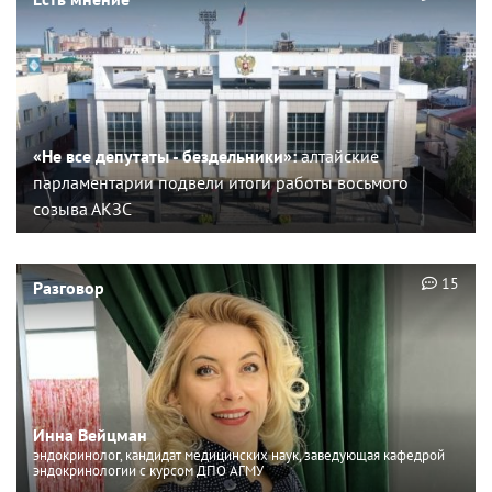
«Не все депутаты - бездельники»:
алтайские
парламентарии подвели итоги работы восьмого
созыва АКЗС
15
Разговор
Инна Вейцман
эндокринолог, кандидат медицинских наук, заведующая кафедрой
эндокринологии с курсом ДПО АГМУ