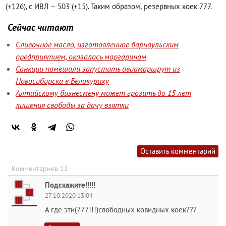
(
+126), с ИВЛ — 503
(
+15). Таким образом
,
резервных коек 777.
Сейчас читают
Сливочное масло, изготовленное барнаульским
предприятием, оказалось маргарином
Санкции помешали запустить авиамаршрут из
Новосибирска в Белокуриху
Алтайскому бизнесмену может грозить до 15 лет
лишения свободы за дачу взятки
Оставить комментарий
Комментариев 11
Подскажите!!!!!
27.10.2020 13:04
А где эти(777!!!)свободных ковидных коек???