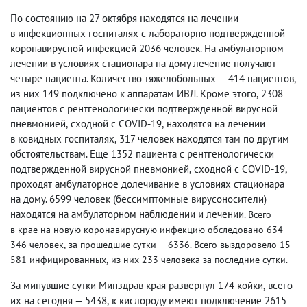
По состоянию на 27 октября находятся на лечении
в инфекционных госпиталях с лабораторно подтвержденной
коронавирусной инфекцией 2036 человек. На амбулаторном
лечении в условиях стационара на дому лечение получают
четыре пациента. Количество тяжелобольных — 414 пациентов
,
из них 149 подключено к аппаратам ИВЛ. Кроме этого
,
2308
пациентов с рентгенологически подтвержденной вирусной
пневмонией
,
сходной с COVID-19
,
находятся на лечении
в ковидных госпиталях
,
317 человек находятся там по другим
обстоятельствам. Еще 1352 пациента с рентгенологически
подтвержденной вирусной пневмонией
,
сходной с COVID-19
,
проходят амбулаторное долечивание в условиях стационара
на дому. 6599 человек
(
бессимптомные вирусоносители)
находятся на амбулаторном наблюдении и лечении.
Всего
в крае на новую коронавирусную инфекцию обследовано 634
346 человек
,
за прошедшие сутки — 6336. Всего выздоровело 15
581 инфицированных
,
из них 233 человека за последние сутки.
За минувшие сутки Минздрав края развернул 174 койки
,
всего
их на сегодня — 5438
,
к кислороду имеют подключение 2615