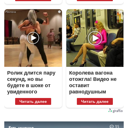
i
i
Ролик длится пару
Королева вагона
секунд, но вы
отожгла! Видео не
будете в шоке от
оставит
увиденного
равнодушным
Читать далее
Читать далее
35
Есть мнение