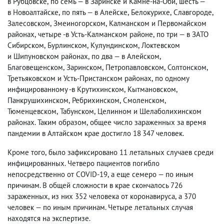
в Рубцовске
,
по семь — в Заринске и Камне-на-Оби
,
шесть —
в Новоалтайске
,
по пять — в Алейске
,
Белокурихе
,
Славгороде
,
Залесовском
,
Змеиногорском
,
Калманском и Первомайском
районах
,
четыре -в Усть-Калманском районе
,
по три — в ЗАТО
Сибирском
,
Бурлинском
,
Кулундинском
,
Локтевском
и Шипуновском районах
,
по два — в Алейском
,
Благовещенском
,
Заринском
,
Петропавловском
,
Солтонском
,
Третьяковском и Усть-Пристанском районах
,
по одному
инфицированному -в Крутихинском
,
Кытмановском
,
Панкрушихинском
,
Ребрихинском
,
Смоленском
,
Тюменцевском
,
Табунском
,
Целинном и Шелаболихинском
районах. Таким образом
,
общее число зараженных за время
пандемии в Алтайском крае достигло 18 347 человек.
Кроме того
,
было зафиксировано 11 летальных случаев среди
инфицированных. Четверо пациентов погибло
непосредственно от COVID-19
,
а еще семеро — по иным
причинам. В общей сложности в крае скончалось 726
зараженных
,
из них 352 человека от коронавируса
,
а 370
человек — по иным причинам. Четыре летальных случая
находятся на экспертизе.