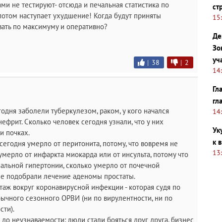
ами не тестируют- отсюда и печальная статистика по
ст
 потом наступает ухудшение! Когда будут приняты
15
вать по максимуму и оперативно?
Де
Зо
уч
|
38
|
2
14
Гл
гл
годня заболели туберкулезом, раком, у кого начался
14
ефрит. Сколько человек сегодня узнали, что у них
Ук
и почках.
к 
егодня умерло от перитонита, потому, что вовремя не
13
умерло от инфаркта миокарда или от инсульта, потому что
альной гипертонии, сколько умерло от почечной
 не подобрали лечение аденомы простаты.
аж вокруг коронавирусной инфекции - которая судя по
бычного сезонного ОРВИ (ни по вирулентности, ни по
сти).
до неузнаваемости: люди стали бояться друг друга, бизнес