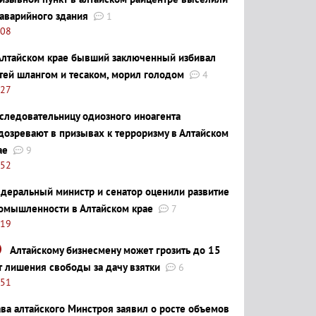
 аварийного здания
1
:08
Алтайском крае бывший заключенный избивал
тей шлангом и тесаком, морил голодом
4
:27
следовательницу одиозного иноагента
дозревают в призывах к терроризму в Алтайском
ае
9
:52
деральный министр и сенатор оценили развитие
омышленности в Алтайском крае
7
:19
Алтайскому бизнесмену может грозить до 15
т лишения свободы за дачу взятки
6
:51
ава алтайского Минстроя заявил о росте объемов