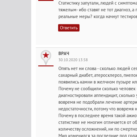
Статистику запутали, людей с симптом
тяжелым- ибо ставят не тот диагноз, а
реальные меры? когда начнут тестиро
Ответить
ВРАЧ
30.10.2020 13:58
Опять нет ни слова - сколько людей се
сахарный диабет, атеросклероз, пиелон
появились камни в желчном пузыре ил
Почему не сообщили сколько человек с
диагностировали аппендицит, сколько 
вовремя не подобрали лечение артери
недостаточности, потому что вовремя
Почему в последнее время такой ажиот
статистике не многим отличается от о
количеству осложнений, ни по смертно
Мир изменился за последние пол года 