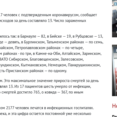
 17 человек с подтвержденным коронавирусом
,
сообщает
сходов за день составляло 13. Число зараженных
лось так: в Барнауле — 82
,
в Бийске — 19
,
в Рубцовске — 13
,
де — девять
,
в Бурлинском
,
Тальменском районах — по семь
,
майском
,
Петропавловском районах — по четыре
,
 районах - по три
,
в Камне-на-Оби
,
Алтайском
,
Заринском
,
 ЗАТО Сибирском
,
Благовещенском
,
Залесовском
,
лундинском
,
Кытмановском
,
Немецком
,
Панкрушихинском
,
сть-Пристанском районах — по одному.
ом. Это максимальное значение прироста смертей за день
влял 13. Из 17 пациентов шесть умерло от инфекции
,
о смертей достигло 765
,
о ковида — 367
,
по иным
Н
ом 2177 человек лечатся в инфекционных госпиталях.
века
,
и эта цифра остается постоянной уже несколько
Пр