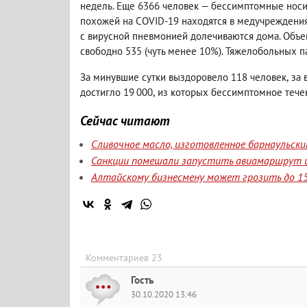
недель. Еще 6366 человек — бессимптомные носи
похожей на COVID-19 находятся в медучреждени
с вирусной пневмонией долечиваются дома. Объе
свободно 535
(
чуть менее 10%). Тяжелобольных п
За минувшие сутки выздоровело 118 человек
,
за 
достигло 19 000
,
из которых бессимптомное течен
Сейчас читают
Сливочное масло, изготовленное барнаульск
Санкции помешали запустить авиамаршрут и
Алтайскому бизнесмену может грозить до 15
Комментариев 23
Гость
30.10.2020 13:46