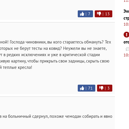
11
Эк
|
7
|
13
ст
10
от
рной! Господа чиновники, вы кого стараетесь обмануть? Тех
торых не берут тесты на ковид? Неужели вы не знаете,
ут в редких исключениях и уже в критической стадии
10
ивую картину, чтобы прикрыть свои задницы, скрыть свою
й теплые кресла!
|
71
|
3
ов на больничный сдернул, похоже чемодан собирать и явно