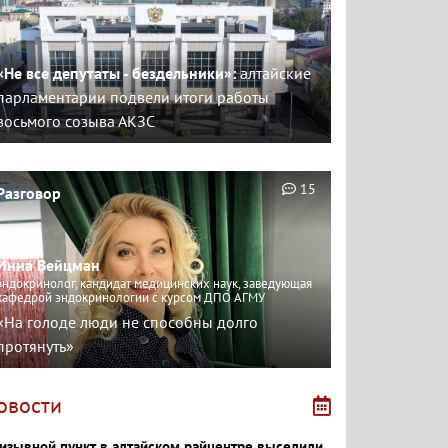
«Не все депутаты - бездельники»:
алтайские
парламентарии подвели итоги работы
восьмого созыва АКЗС
15
Разговор
Инна Вейцман
эндокринолог, кандидат медицинских наук, заведующая
кафедрой эндокринологии с курсом ДПО АГМУ
«На голоде люди не способны долго
протянуть»
овости
изывной пункт в алтайском райцентре выселили