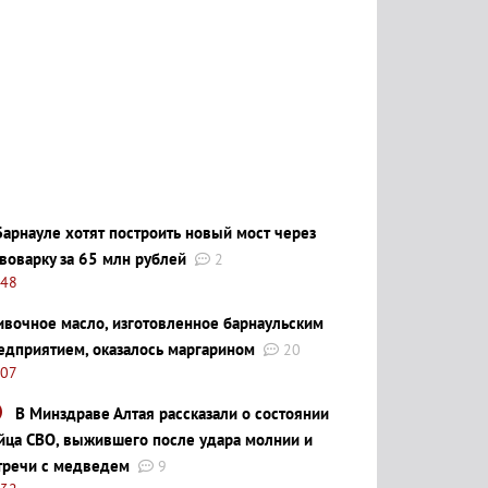
Барнауле хотят построить новый мост через
воварку за 65 млн рублей
2
:48
ивочное масло, изготовленное барнаульским
едприятием, оказалось маргарином
20
:07
В Минздраве Алтая рассказали о состоянии
йца СВО, выжившего после удара молнии и
тречи с медведем
9