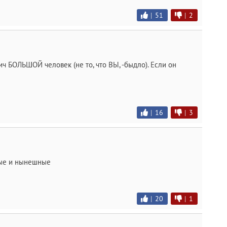
|
51
|
2
 БОЛЬШОЙ человек (не то, что ВЫ, -быдло). Если он
|
16
|
3
лые и нынешные
|
20
|
1