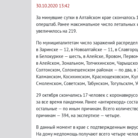
30.10.2020 13:42
За минувшие сутки в Алтайском крае скончалось
оперштаб. Ранее максимальное число летальных и
увеличилось на 219.
По муниципалитетам число заражений распредели
в Заринске — 12
,
в Новоалтайске — 11
,
в Славгоро
в Белокурихе — шесть
,
в Алейске
,
Яровом
,
Перво
в Алейском
,
Зональном
,
Топчихинском
,
Чарышском
Солтонском
,
Солонешенском районах — по два
,
в
Калманском
,
Косихинском
,
Краснощековском
,
Ку
Смоленском
,
Советском
,
Табунском
,
Тогульсклм
,
У
29 октября скончались 17 человек с коронавирус
за все время пандемии. Ранее «антирекорд» соста
остальные — по иным причинам. Всего количеств
причинам — 394
,
на экспертизе — четыре.
В данный момент в крае с подтвержденным вирус
На дому медпомощь получают всего четыре чело