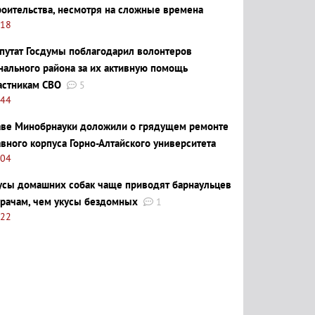
роительства, несмотря на сложные времена
:18
путат Госдумы поблагодарил волонтеров
нального района за их активную помощь
астникам СВО
5
:44
аве Минобрнауки доложили о грядущем ремонте
авного корпуса Горно-Алтайского университета
:04
усы домашних собак чаще приводят барнаульцев
врачам, чем укусы бездомных
1
:22