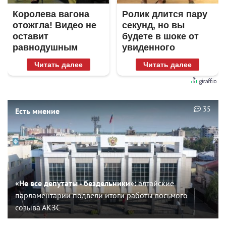
Королева вагона
Ролик длится пару
отожгла! Видео не
секунд, но вы
оставит
будете в шоке от
равнодушным
увиденного
Читать далее
Читать далее
35
Есть мнение
«Не все депутаты - бездельники»:
алтайские
парламентарии подвели итоги работы восьмого
созыва АКЗС