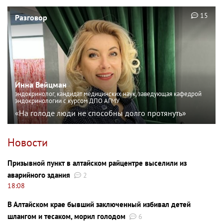
15
Разговор
Инна Вейцман
эндокринолог, кандидат медицинских наук, заведующая кафедрой
эндокринологии с курсом ДПО АГМУ
«На голоде люди не способны долго протянуть»
Новости
Призывной пункт в алтайском райцентре выселили из
аварийного здания
2
18:08
В Алтайском крае бывший заключенный избивал детей
шлангом и тесаком, морил голодом
6