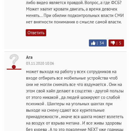
либо видео является правдой. Вопрос, а где ФСБ?
Может хватит кровати двигать, а время девочек
менять... При обилии подконтрольных власти СМИ
нет внятности понимания о смысле самой власти.
Ответить
|
34
|
5
Ага
03.11.2020 10:06
может выходя на работу у всех сотрудников на
входе отбирать все мобильные устройства чтоб
они не могли снимать все что вздумается . Они на
этом свой хайп делают в соцсетях - другой пользы
от этого никакой , да людей шокируют со слабой
психикой . Шахтеры на угольных шахтах при
выходе на смену сдают все курительные
принадлежности , иначе вся шахта может взлететь
на воздух от взрыва метана . И все живы здоровы
без курева . А то это поколение NEXT уже границы