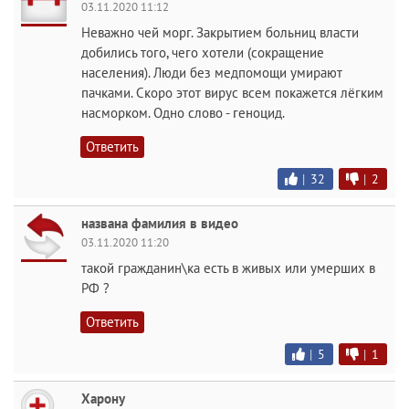
03.11.2020 11:12
Неважно чей морг. Закрытием больниц власти
добились того, чего хотели (сокращение
населения). Люди без медпомощи умирают
пачками. Скоро этот вирус всем покажется лёгким
насморком. Одно слово - геноцид.
Ответить
|
32
|
2
названа фамилия в видео
03.11.2020 11:20
такой гражданин\ка есть в живых или умерших в
РФ ?
Ответить
|
5
|
1
Харону