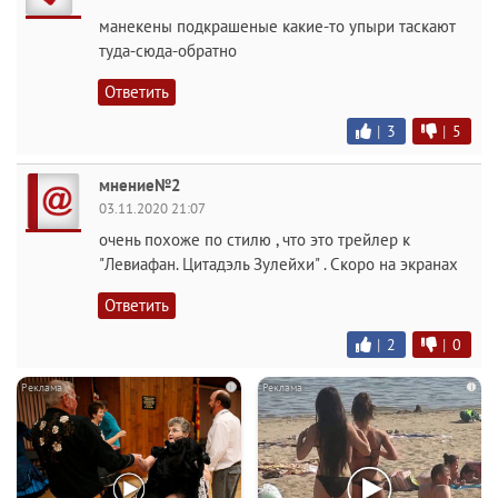
манекены подкрашеные какие-то упыри таскают
туда-сюда-обратно
Ответить
|
3
|
5
мнение№2
03.11.2020 21:07
очень похоже по стилю , что это трейлер к
"Левиафан. Цитадэль Зулейхи" . Скоро на экранах
Ответить
|
2
|
0
i
i