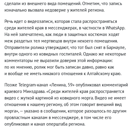
сделали из внешнего вида помещений. Отметим
,
что запись
изначально вызвала недоверие у жителей региона.
Речь идет о видеозаписи
,
которая стала распространяться
среди жителей края в мессенджерах
,
в частности в WhatsApp.
На ней запечатлено
,
как люди в защитных костюмах ходят
меж раздетых тел мертвецов внутри некоего помещения.
Отправители ролика утверждают
,
что тот был снят в Барнауле
,
внутри одного из ковидных госпиталей. Однако же некоторые
комментаторы не выразили доверия этой информации:
по их мнению
,
ролик мог быть записан давно
,
равно как
и вообще не иметь никакого отношения к Алтайскому краю.
Позже Telegram-канал «Ленина
,
59» опубликовал комментарий
краевого Минздрава. «Среди жителей края распространяется
видео с жуткой картиной из ковидного морга. Видео не имеет
отношения к нашему региону
,
об этом говорит внешний вид
морга», — указано в сообщении
,
которое разошлось по другим
провластным каналам в мессенджере
,
в том числе его
опубликовал и канал оперштаба региона.