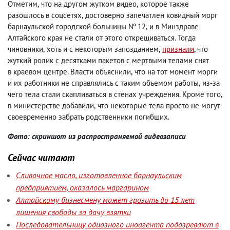
Отметим
,
что на другом жутком видео
,
которое также
разошлось в соцсетях
,
достоверно запечатлен ковидный морг
барнаульской городской больницы № 12
,
и в Минздраве
Алтайского края не стали от этого открещиваться. Тогда
чиновники
,
хоть и с некоторым запозданием
,
признали
, что
жуткий ролик с десятками пакетов с мертвыми телами снят
в краевом центре. Власти объяснили
,
что на тот момент морги
и их работники не справлялись с таким объемом работы
,
из-за
чего тела стали скапливаться в стенах учреждения. Кроме того
,
в министерстве добавили
,
что некоторые тела просто не могут
своевременно забрать родственники погибших.
Фото: скриншот из распространяемой видеозаписи
Сейчас читают
Сливочное масло, изготовленное барнаульским
предприятием, оказалось маргарином
Алтайскому бизнесмену может грозить до 15 лет
лишения свободы за дачу взятки
Последовательницу одиозного иноагента подозревают в