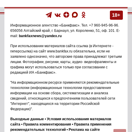
18+
Информационное агентство
«Банкфакс»
. Тел.
+7 960-945-96-96
.
656056
Алтайский край, г. Барнаул
,
ул. Короленко, 51, оф. 101
. E-
mail:
bankfaxnews@yandex.ru
При использовании материалов сайта ссылка (в Интернете -
гиперссылка) на сайт www.bankfax.ru обязательна, если не
заявлено однозначно, что авторские права принадлежат третьим
лицам. Фотографии, рисунки, карты, аудио- видеофрагменты и
графика могут использоваться только при согласовании с
редакцией ИА «Банкфакс».
"На информационном ресурсе применяются рекомендательные
технологии (информационные технологии предоставления
информации на основе сбора, систематизации и анализа
сведений, относящихся к предпочтениям пользователей сети
"Интернет", находящихся на территории Российской
Федерации)".
Выходные данные
•
Условия использования материалов
сайта
•
Правила комментирования
•
Правила применения
рекомендательных технологий
•
Реклама на сайте