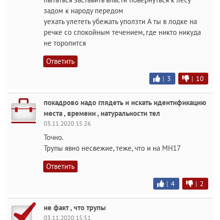
задом к народу передом
уехать улететь убежать уползти А ты в лодке на
речке со спокойным течением, где никто никуда
не торопится
Ответить
|
3
|
10
покадрово надо глядеть и искать идентификацию
места , времени , натуральности тел
03.11.2020 15:26
Точно.
Трупы явно несвежие, теже, что и на МН17
Ответить
|
4
|
2
не факт , что трупы
03.11.2020 15:51