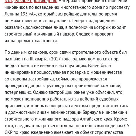
в отдельное производство
материалы проверки в отношении
чиновников по возведению многоэтажного дома по проспекту
Ленина 195 «А», который застройщик длительное время
не может ввести в эксплуатацию. Теперь под прицелом
оказались должностные лица
,
в полномочия которых входит
строительный и жилищный надзор. Следком проверит
их на предмет халатности.
По данным следкома
,
срок сдачи строительного объекта был
назначен на III квартал 2017 года
,
однако дом до сих пор
не достроен и не введен в эксплуатацию. Ранее была
инициирована процессуальная проверка о мошенничестве
со стороны застройщика
,
сейчас она продолжается —
проводятся допросы руководства строительной компании
,
потерпевших. Однако застройщик ранее уже объяснил
,
что
не может полноценно работать из-за действий судебных
приставов
,
и теперь на вопросы следкома предстоит ответить
и должностным лицам администрации Барнаула и инспекции
строительного и жилищного надзора Алтайского края. Кроме
того
,
следователь третьего отдела по особо важным делам СУ
СКР по краю ежедневно выезжает на объект строительства