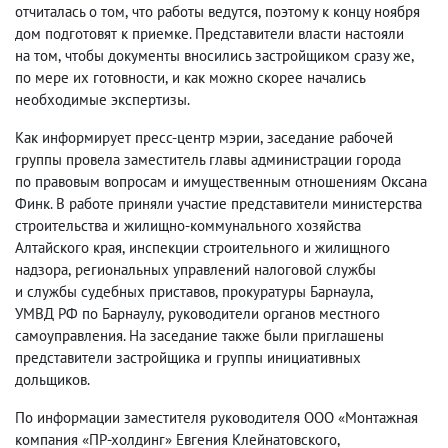
отчиталась о том
,
что работы ведутся
,
поэтому к концу ноября
дом подготовят к приемке. Представители власти настояли
на том
,
чтобы документы вносились застройщиком сразу же
,
по мере их готовности
,
и как можно скорее начались
необходимые экспертизы.
Как информирует пресс-центр мэрии
,
заседание рабочей
группы провела заместитель главы администрации города
по правовым вопросам и имущественным отношениям Оксана
Финк. В работе приняли участие представители министерства
строительства и жилищно-коммунального хозяйства
Алтайского края
,
инспекции строительного и жилищного
надзора
,
региональных управлений налоговой службы
и службы судебных приставов
,
прокуратуры Барнаула
,
УМВД РФ по Барнаулу
,
руководители органов местного
самоуправления. На заседание также были приглашены
представители застройщика и группы инициативных
дольщиков.
По информации заместителя руководителя ООО «Монтажная
компания «ПР-холдинг» Евгения Клейнатовского
,