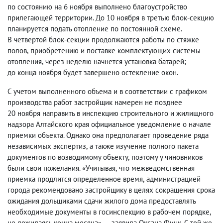
по состоянию на 6 ноября выполнено благоустройство
прилегающей территории. До 10 ноября в третью блок-секцию
планируется подать отопление по постоянной схеме.
В четвертой блок-секции продолжаются работы по стяжке
полов
,
приобретению и поставке комплектующих системы
отопления
,
через неделю начнется установка батарей;
до конца ноября будет завершено остекление окон.
С учетом выполненного объема и в соответствии с графиком
производства работ застройщик намерен не позднее
20 ноября направить в инспекцию строительного и жилищного
надзора Алтайского края официальное уведомление о начале
приемки объекта. Однако она предполагает проведение ряда
независимых экспертиз
,
а также изучение полного пакета
документов по возводимому объекту
,
поэтому у чиновников
были свои пожелания. «Учитывая
,
что межведомственная
приемка продлится определенное время
,
администрацией
города рекомендовано застройщику в целях сокращения срока
ожидания дольщиками сдачи жилого дома предоставлять
необходимые документы в госинспекцию в рабочем порядке
,
не дожидаясь конца месяца», — заявила Оксана Финк. С той же