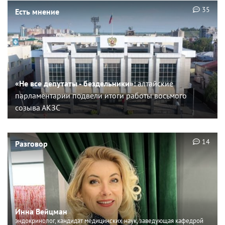
35
Есть мнение
«Не все депутаты - бездельники»:
алтайские
парламентарии подвели итоги работы восьмого
созыва АКЗС
14
Разговор
Инна Вейцман
эндокринолог, кандидат медицинских наук, заведующая кафедрой