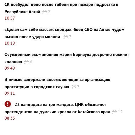
СК возбудил дело после гибели при пожаре подростка в
Республике Алтай
2
10:57
«Делал сам себе массаж сердца»: боец СВО на Алтае чудом
выжил после удара молнии
7
10:19
Осужденный экс-чиновник мэрии Барнаула досрочно покинет
колонию
6
09:49
В Бийске задержали восемь женщин за организацию
проституции в городских саунах
7
09:11
23 кандидата на три мандата: ЦИК обозначил
претендентов на думские кресла от Алтайского края
12
08:33