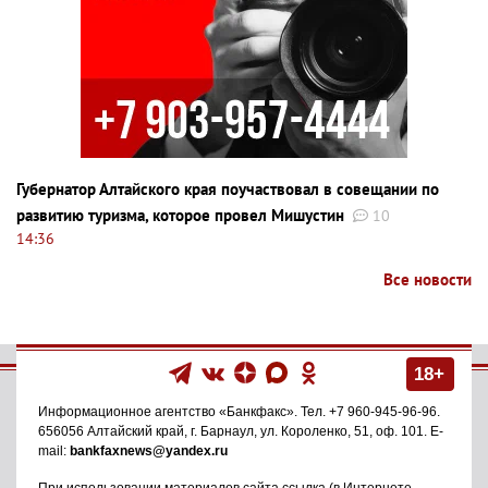
Губернатор Алтайского края поучаствовал в совещании по
развитию туризма, которое провел Мишустин
10
14:36
Все новости
18+
Информационное агентство
«Банкфакс»
. Тел.
+7 960-945-96-96
.
656056
Алтайский край, г. Барнаул
,
ул. Короленко, 51, оф. 101
. E-
mail:
bankfaxnews@yandex.ru
При использовании материалов сайта ссылка (в Интернете -