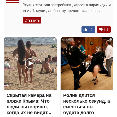
Жулик этот ваш застройщик , играет в пирамидки и
все . Раздули , якобы ему препятствия чинят .
Ответить
|
1
|
1
i
i
Скрытая камера на
Ролик длится
пляже Крыма: Что
несколько секунд, а
люди вытворяют,
смеяться вы
когда их не видят...
будете долго