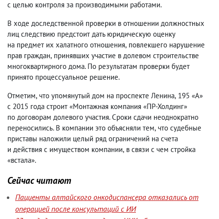
с целью контроля за производимыми работами.
В ходе доследственной проверки в отношении должностных
лиц следствию предстоит дать юридическую оценку
на предмет их халатного отношения
,
повлекшего нарушение
прав граждан
,
принявших участие в долевом строительстве
многоквартирного дома. По результатам проверки будет
принято процессуальное решение.
Отметим
,
что упомянутый дом на проспекте Ленина
,
195 «А»
с 2015 года строит «Монтажная компания «ПР-Холдинг»
по договорам долевого участия. Сроки сдачи неоднократно
переносились. В компании это объясняли тем
,
что судебные
приставы наложили целый ряд ограничений на счета
и действия с имуществом компании
,
в связи с чем стройка
«встала».
Сейчас читают
Пациенты алтайского онкодиспансера отказались от
операцией после консультаций с ИИ