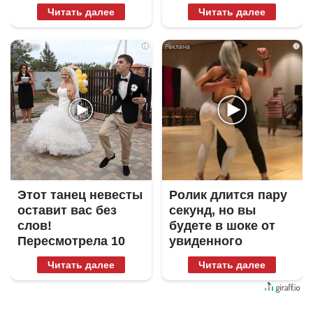
Читать далее
Читать далее
i
i
Этот танец невесты
Ролик длится пару
оставит вас без
секунд, но вы
слов!
будете в шоке от
Пересмотрела 10
увиденного
раз
Читать далее
Читать далее