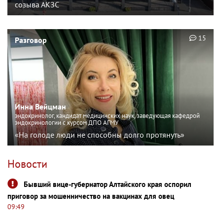
созыва АКЗС
15
Разговор
Инна Вейцман
эндокринолог, кандидат медицинских наук, заведующая кафедрой
эндокринологии с курсом ДПО АГМУ
«На голоде люди не способны долго протянуть»
Новости
Бывший вице-губернатор Алтайского края оспорил
приговор за мошенничество на вакцинах для овец
09:49