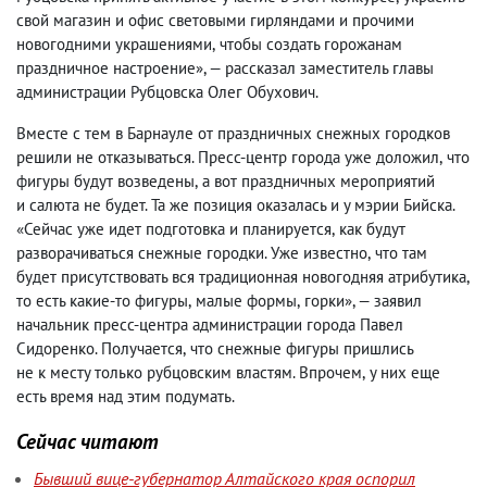
свой магазин и офис световыми гирляндами и прочими
новогодними украшениями
,
чтобы создать горожанам
праздничное настроение», — рассказал заместитель главы
администрации Рубцовска Олег Обухович.
Вместе с тем в Барнауле от праздничных снежных городков
решили не отказываться. Пресс-центр города уже доложил
,
что
фигуры будут возведены
,
а вот праздничных мероприятий
и салюта не будет. Та же позиция оказалась и у мэрии Бийска.
«Сейчас уже идет подготовка и планируется
,
как будут
разворачиваться снежные городки. Уже известно
,
что там
будет присутствовать вся традиционная новогодняя атрибутика
,
то есть какие-то фигуры
,
малые формы
,
горки», — заявил
начальник пресс-центра администрации города Павел
Сидоренко. Получается
,
что снежные фигуры пришлись
не к месту только рубцовским властям. Впрочем
,
у них еще
есть время над этим подумать.
Сейчас читают
Бывший вице-губернатор Алтайского края оспорил