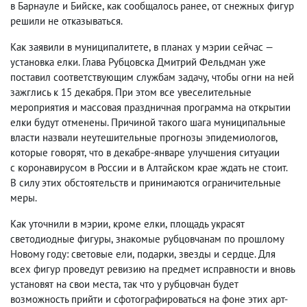
в Барнауле и Бийске
,
как сообщалось ранее
,
от снежных фигур
решили не отказываться.
Как заявили в муниципалитете
,
в планах у мэрии сейчас —
установка елки. Глава Рубцовска Дмитрий Фельдман уже
поставил соответствующим службам задачу
,
чтобы огни на ней
зажглись к 15 декабря. При этом все увеселительные
мероприятия и массовая праздничная программа на открытии
елки будут отменены. Причиной такого шага муниципальные
власти назвали неутешительные прогнозы эпидемиологов
,
которые говорят
,
что в декабре-январе улучшения ситуации
с коронавирусом в России и в Алтайском крае ждать не стоит.
В силу этих обстоятельств и принимаются ограничительные
меры.
Как уточнили в мэрии
,
кроме елки
,
площадь украсят
светодиодные фигуры
,
знакомые рубцовчанам по прошлому
Новому году: световые ели
,
подарки
,
звезды и сердце. Для
всех фигур проведут ревизию на предмет исправности и вновь
установят на свои места
,
так что у рубцовчан будет
возможность прийти и сфотографироваться на фоне этих арт-