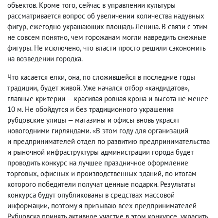
объектов. Кроме того
,
сейчас в управлении культуры
рассматривается вопрос об увеличении количества надувных
фигур
,
ежегодно украшающих площадь Ленина. В связи с этим
не совсем понятно
,
чем горожанам могли навредить снежные
фигуры. Не исключено
,
что власти просто решили сэкономить
на возведении городка.
Что касается елки
,
она
,
по сложившейся в последние годы
традиции
,
будет живой. Уже начался отбор «кандидатов»,
главные критерии — красивая ровная крона и высота не менее
10 м. Не обойдутся и без традиционного украшения
рубцовские улицы — магазины и офисы вновь украсят
новогодними гирляндами. «В этом году для организаций
и предпринимателей отдел по развитию предпринимательства
и рыночной инфраструктуры администрации города будет
проводить конкурс на лучшее праздничное оформление
торговых
,
офисных и производственных зданий
,
по итогам
которого победители получат ценные подарки. Результаты
конкурса будут опубликованы в средствах массовой
информации
,
поэтому я призываю всех предпринимателей
Рубцовска принять активное участие в этом конкурсе
,
украсить