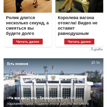
Ролик длится
Королева вагона
несколько секунд, а
отожгла! Видео не
смеяться вы
оставит
будете долго
равнодушным
Читать далее
Читать далее
36
Есть мнение
«Не все депутаты - бездельники»:
алтайские
парламентарии подвели итоги работы восьмого