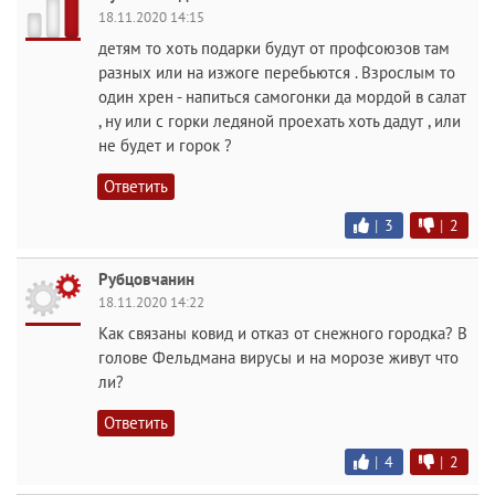
18.11.2020 14:15
детям то хоть подарки будут от профсоюзов там
разных или на изжоге перебьются . Взрослым то
один хрен - напиться самогонки да мордой в салат
, ну или с горки ледяной проехать хоть дадут , или
не будет и горок ?
Ответить
|
3
|
2
Рубцовчанин
18.11.2020 14:22
Как связаны ковид и отказ от снежного городка? В
голове Фельдмана вирусы и на морозе живут что
ли?
Ответить
|
4
|
2