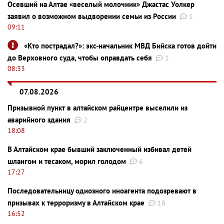
Осевший на Алтае «веселый молочник» Джастас Уолкер
заявил о возможном выдворении семьи из России
1
09:11
«Кто пострадал?»: экс-начальник МВД Бийска готов дойти
до Верховного суда, чтобы оправдать себя
1
08:33
07.08.2026
Призывной пункт в алтайском райцентре выселили из
аварийного здания
2
18:08
В Алтайском крае бывший заключенный избивал детей
шлангом и тесаком, морил голодом
6
17:27
Последовательницу одиозного иноагента подозревают в
призывах к терроризму в Алтайском крае
18
16:52