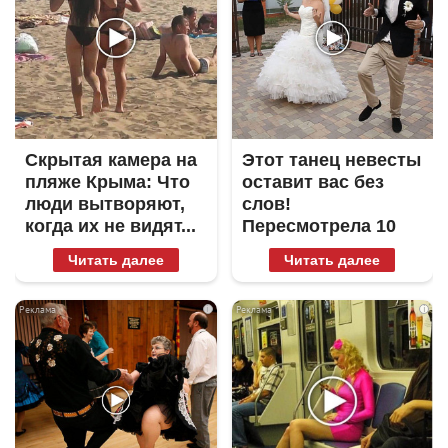
Скрытая камера на
Этот танец невесты
пляже Крыма: Что
оставит вас без
люди вытворяют,
слов!
когда их не видят...
Пересмотрела 10
раз
Читать далее
Читать далее
i
i