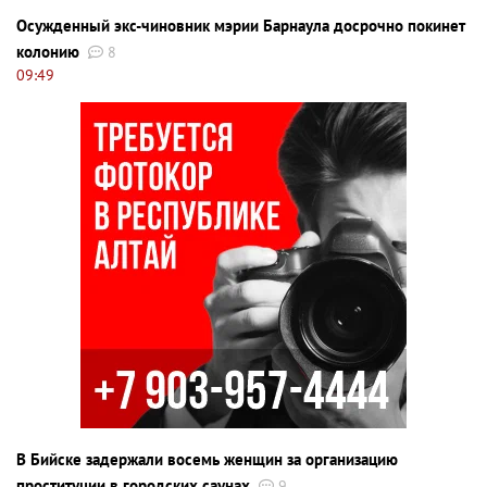
Осужденный экс-чиновник мэрии Барнаула досрочно покинет
колонию
8
09:49
В Бийске задержали восемь женщин за организацию
проституции в городских саунах
9