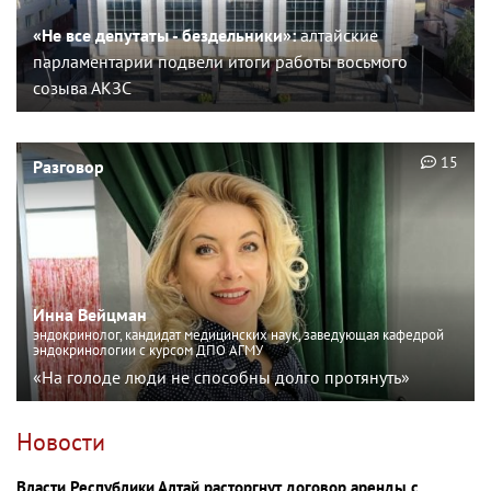
«Не все депутаты - бездельники»:
алтайские
парламентарии подвели итоги работы восьмого
созыва АКЗС
15
Разговор
Инна Вейцман
эндокринолог, кандидат медицинских наук, заведующая кафедрой
эндокринологии с курсом ДПО АГМУ
«На голоде люди не способны долго протянуть»
Новости
Власти Республики Алтай расторгнут договор аренды с