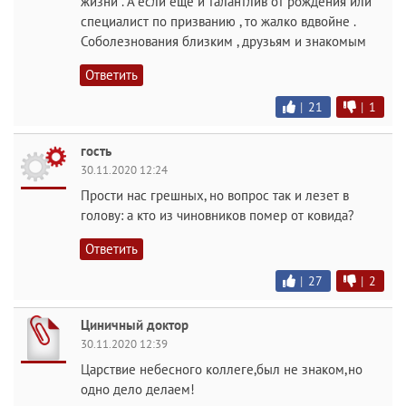
жизни . А если еще и талантлив от рождения или
специалист по призванию , то жалко вдвойне .
Соболезнования близким , друзьям и знакомым
Ответить
|
21
|
1
гость
30.11.2020 12:24
Прости нас грешных, но вопрос так и лезет в
голову: а кто из чиновников помер от ковида?
Ответить
|
27
|
2
Циничный доктор
30.11.2020 12:39
Царствие небесного коллеге,был не знаком,но
одно дело делаем!