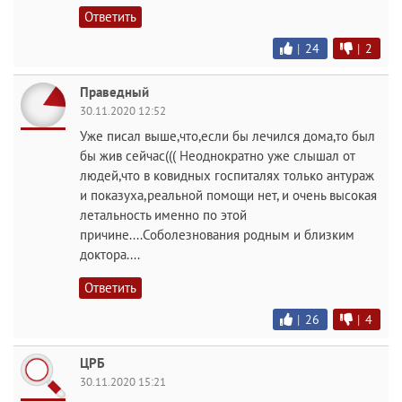
Ответить
|
24
|
2
Праведный
30.11.2020 12:52
Уже писал выше,что,если бы лечился дома,то был
бы жив сейчас((( Неоднократно уже слышал от
людей,что в ковидных госпиталях только антураж
и показуха,реальной помощи нет, и очень высокая
летальность именно по этой
причине....Соболезнования родным и близким
доктора....
Ответить
|
26
|
4
ЦРБ
30.11.2020 15:21