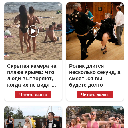
i
i
Скрытая камера на
Ролик длится
пляже Крыма: Что
несколько секунд, а
люди вытворяют,
смеяться вы
когда их не видят...
будете долго
Читать далее
Читать далее
i
i