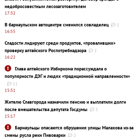
недобросовестным лесозаготовителем
17:32
В барнаульском автоцентре сменился совладелец
1
16:55
Сладости лидируют среди продуктов, «проваливших»
проверку алтайского Роспотребнадзора
2
16:22
Глава алтайского Избиркома порассуждала о
популярности ДЭГ и людях «традиционной направленности»
11
15:51
Жителю Славгорода назначили пенсию и выплатили долги
после вмешательства депутата Госдумы
5
15:17
Барнаульцы опасаются обрушения улицы Малахова из-за
смены русла реки Пивоварки
2