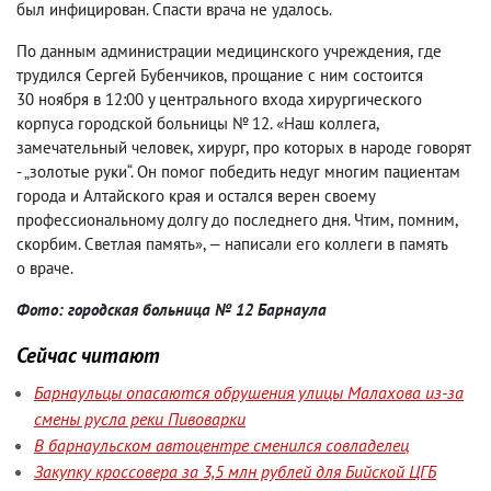
был инфицирован. Спасти врача не удалось.​
По данным администрации медицинского учреждения
,
где
трудился Сергей Бубенчиков
,
прощание с ним состоится
30 ноября в 12:00 у центрального​ входа​ хирургического
корпуса городской​ больницы​ № 12. «Наш коллега
,
замечательный человек
,
хирург
,
про которых в народе говорят
-​ „золотые руки“. Он помог победить недуг многим пациентам
города и Алтайского края и остался верен своему
профессиональному долгу до последнего дня. Чтим
,
помним
,
скорбим. Светлая память», — написали его коллеги в память
о враче.
Фото: городская больница № 12 Барнаула
Сейчас читают
Барнаульцы опасаются обрушения улицы Малахова из-за
смены русла реки Пивоварки
В барнаульском автоцентре сменился совладелец
Закупку кроссовера за 3,5 млн рублей для Бийской ЦГБ