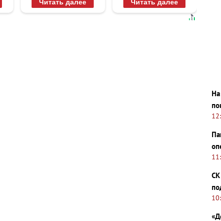
Читать далее
Читать далее
10 раз
На
по
12
Па
оп
11
СК
по
10
«Д