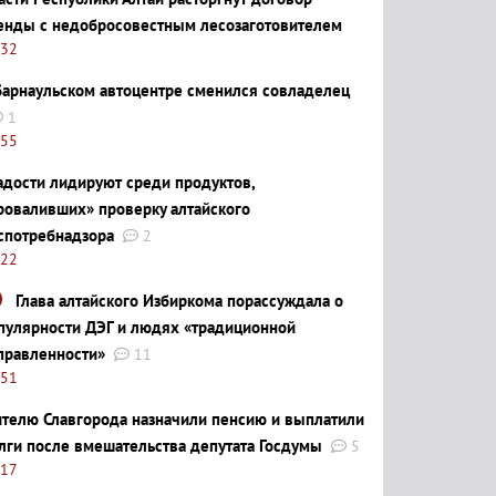
енды с недобросовестным лесозаготовителем
:32
барнаульском автоцентре сменился совладелец
1
:55
адости лидируют среди продуктов,
роваливших» проверку алтайского
спотребнадзора
2
:22
Глава алтайского Избиркома порассуждала о
пулярности ДЭГ и людях «традиционной
правленности»
11
:51
телю Славгорода назначили пенсию и выплатили
лги после вмешательства депутата Госдумы
5
:17