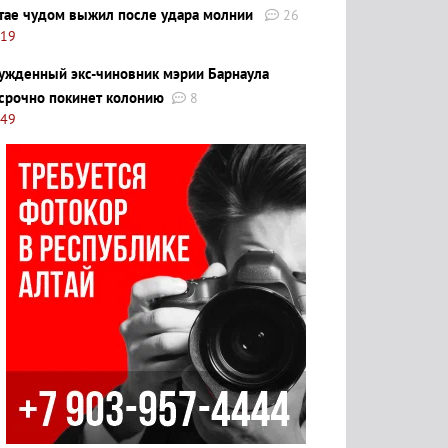
тае чудом выжил после удара молнии
26
:19
ужденный экс-чиновник мэрии Барнаула
срочно покинет колонию
8
:49