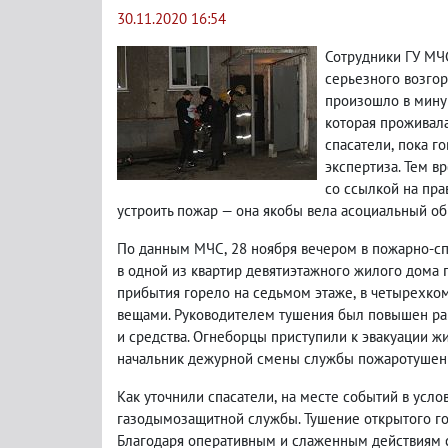
30.11.2020 16:54
Сотрудники ГУ МЧ
серьезного возго
произошло в мину
которая проживал
спасатели
,
пока го
экспертиза. Тем в
со ссылкой на пр
устроить пожар — она якобы вела асоциальный об
По данным МЧС
,
28 ноября вечером в пожарно-с
в одной из квартир девятиэтажного жилого дома 
прибытия горело на седьмом этаже
,
в четырехко
вещами. Руководителем тушения был повышен ра
и средства. Огнеборцы приступили к эвакуации ж
начальник дежурной смены службы пожаротушения
Как уточнили спасатели
,
на месте событий в усло
газодымозащитной службы. Тушение открытого го
Благодаря оперативным и слаженным действиям