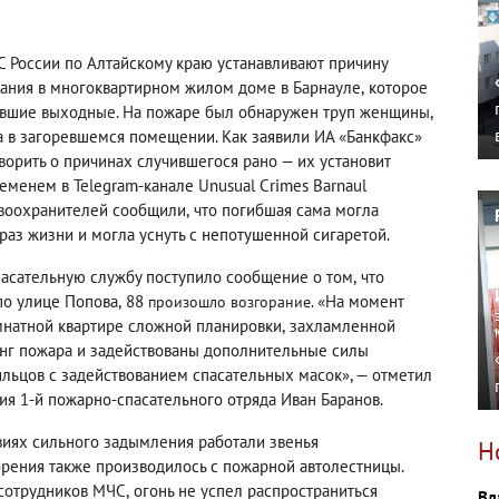
С России по Алтайскому краю устанавливают причину
рания в многоквартирном жилом доме в Барнауле
,
которое
вшие выходные. На пожаре был обнаружен труп женщины
,
а в загоревшемся помещении. Как заявили ИА «Банкфакс»
ворить о причинах случившегося рано — их установит
ременем в Telegram-канале Unusual Crimes Barnaul
авоохранителей сообщили
,
что погибшая сама могла
раз жизни и могла уснуть с непотушенной сигаретой.
пасательную службу поступило сообщение о том
,
что
по улице Попова
,
88
. «На момент
произошло возгорание
мнатной квартире сложной планировки
,
захламленной
нг пожара и задействованы дополнительные силы
ильцов с задействованием спасательных масок», — отметил
 1-й пожарно-спасательного отряда Иван Баранов.
виях сильного задымления работали звенья
Н
рения также производилось с пожарной автолестницы.
 сотрудников МЧС
,
огонь не успел распространиться
Вл