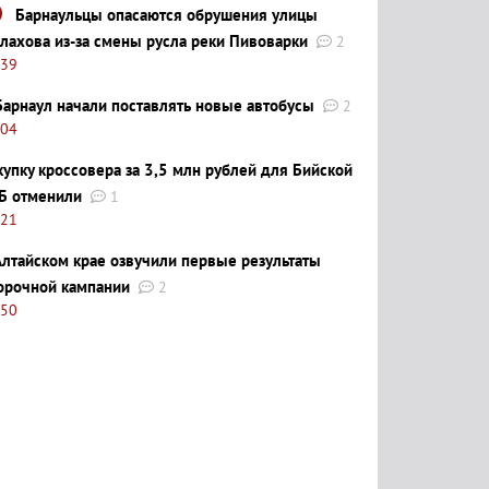
Барнаульцы опасаются обрушения улицы
лахова из-за смены русла реки Пивоварки
2
:39
Барнаул начали поставлять новые автобусы
2
:04
купку кроссовера за 3,5 млн рублей для Бийской
Б отменили
1
:21
Алтайском крае озвучили первые результаты
орочной кампании
2
:50