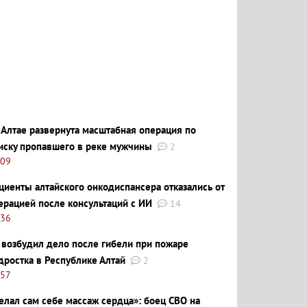
 Алтае развернута масштабная операция по
иску пропавшего в реке мужчины
2
:09
циенты алтайского онкодиспансера отказались от
ерацией после консультаций с ИИ
14
:36
 возбудил дело после гибели при пожаре
дростка в Республике Алтай
2
:57
елал сам себе массаж сердца»: боец СВО на