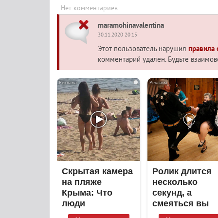
Нет комментариев
maramohinavalentina
30.11.2020 20:15
Этот пользователь нарушил
правила
комментарий удален. Будьте взаимо
i
Скрытая камера
Ролик длится
на пляже
несколько
Крыма: Что
секунд, а
люди
смеяться вы
вытворяют,
будете долго