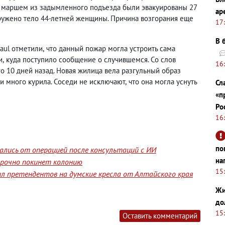
 маршем из задымленного подъезда были эвакуированы 27
ар
аружено тело 44-летней женщины. Причина возгорания еще
17
В 
naul отметили
,
что данный пожар могла устроить сама
и
,
куда поступило сообщение о случившемся. Со слов
16
го 10 дней назад. Новая жилица вела разгульный образ
и много курила. Соседи не исключают
,
что она могла уснуть
Сл
«п
Ро
16
по
лись от операцией после консультаций с ИИ
на
срочно покинет колонию
15
л претендентов на думские кресла от Алтайского края
Жи
до
15
Оставить комментарий