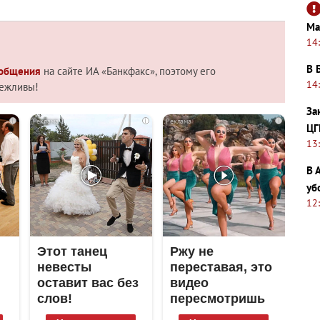
Ма
14
В 
 общения
на сайте ИА «Банкфакс», поэтому его
14
вежливы!
За
i
i
i
ЦГ
13
В 
уб
12
Этот танец
Ржу не
невесты
переставая, это
оставит вас без
видео
слов!
пересмотришь
Пересмотрела
не раз