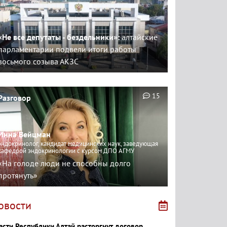
«Не все депутаты - бездельники»:
алтайские
парламентарии подвели итоги работы
восьмого созыва АКЗС
15
Разговор
Инна Вейцман
эндокринолог, кандидат медицинских наук, заведующая
кафедрой эндокринологии с курсом ДПО АГМУ
«На голоде люди не способны долго
протянуть»
овости
асти Республики Алтай расторгнут договор