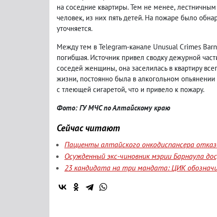
на соседние квартиры. Тем не менее
,
лестничным
человек
,
из них пять детей. На пожаре было обн
уточняется.
Между тем в Telegram-канале Unusual Crimes Bar
погибшая. Источник привел сводку дежурной част
соседей женщины
,
она заселилась в квартиру все
жизни
,
постоянно была в алкогольном опьянении 
с тлеющей сигаретой
,
что и привело к пожару.
Фото: ГУ МЧС по Алтайскому краю
Сейчас читают
Пациенты алтайского онкодиспансера отказа
Осужденный экс-чиновник мэрии Барнаула до
23 кандидата на три мандата: ЦИК обозначи