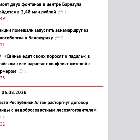
монт двух фонтанов в центре Барнаула
ойдется в 2,48 млн рублей
1
:49
нкции помешали запустить авиамаршрут из
восибирска в Белокуриху
5
:11
«Свиньи едят своих поросят и падаль»: в
тайском селе нарастает конфликт жителей с
рмером
2
:33
06.08.2026
асти Республики Алтай расторгнут договор
енды с недобросовестным лесозаготовителем
1
:32