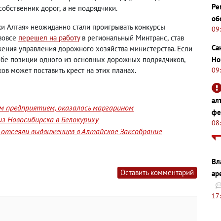
Ре
 собственник дорог
,
а не подрядчики.
об
ки Алтая» неожиданно стали проигрывать конкурсы
09
вовсе
перешел на работу
в региональный Минтранс
,
став
Са
ения управления дорожного хозяйства министерства. Если
Но
ебе позиции одного из основных дорожных подрядчиков
,
09
в может поставить крест на этих планах.
ал
им предприятием, оказалось маргарином
фе
з Новосибирска в Белокуриху
08
отсеяли выдвиженцев в Алтайское Заксобрание
Вл
Оставить комментарий
ар
17