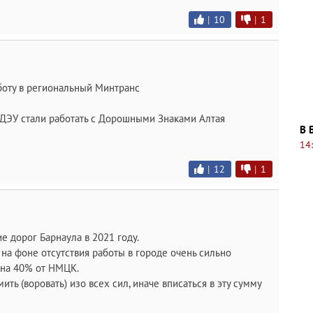
|
10
|
1
боту в региональный Минтранс
е ДЭУ стали работать с Дорошными Знаками Алтая
В 
14
|
12
|
1
 дорог Барнаула в 2021 году.
 на фоне отсутствия работы в городе очень сильно
 на 40% от НМЦК.
ить (воровать) изо всех сил, иначе вписаться в эту сумму