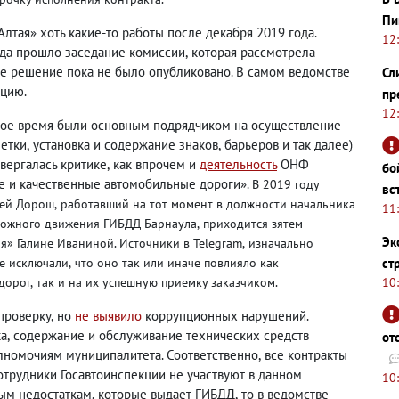
Пи
тая» хоть какие-то работы после декабря 2019 года.
12
ода прошло заседание комиссии
,
которая рассмотрела
ое решение пока не было опубликовано. В самом ведомстве
Сл
ацию.
пр
12
гое время были основным подрядчиком на осуществление
етки
,
установка и содержание знаков
,
барьеров и так далее)
вергалась критике
,
как впрочем и
деятельность
ОНФ
бо
е и качественные автомобильные дороги».
В 2019 году
вс
рей Дорош
,
работавший на тот момент в должности начальника
11
рожного движения ГИБДД Барнаула
,
приходится зятем
Эк
» Галине Иваниной. Источники в Telegram
,
изначально
ст
е исключали
,
что оно так или иначе повлияло как
10
дорог
,
так и на их успешную приемку заказчиком.
проверку
,
но
не выявило
коррупционных нарушений.
ка
,
содержание и обслуживание технических средств
от
лномочиям муниципалитета. Соответственно
,
все контракты
отрудники Госавтоинспекции не участвуют в данном
10
ным недостаткам
,
которые выдает ГИБДД
,
то в ведомстве