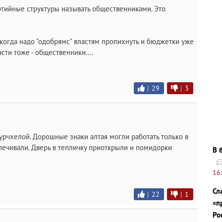
тийные структуры называть общественниками. Это
когда надо "одобрямс" властям пропихнуть и бюджетки уже
сти тоже - общественники....
|
29
|
3
 чурчхелой. Дорошные знаки алтая могли работать только в
печивали. Дверь в тепличку приоткрыли и помидорки
В 
16
Сл
|
22
|
1
«п
Ро