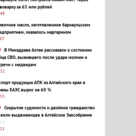
воварку за 65 млн рублей
:48
ивочное масло, изготовленное барнаульским
едприятием, оказалось маргарином
:07
В Минздраве Алтая рассказали о состоянии
йца СВО, выжившего после удара молнии и
тречи с медведем
:32
спорт продукции АПК из Алтайского края в
раны ЕАЭС вырос на 60 %
:55
Сокрытие судимости и двойное гражданство
сеяли выдвиженцев в Алтайское Заксобрание
2
:21