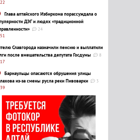
:22
Глава алтайского Избиркома порассуждала о
пулярности ДЭГ и людях «традиционной
правленности»
24
:51
телю Славгорода назначили пенсию и выплатили
лги после вмешательства депутата Госдумы
8
:17
Барнаульцы опасаются обрушения улицы
лахова из-за смены русла реки Пивоварки
3
:39