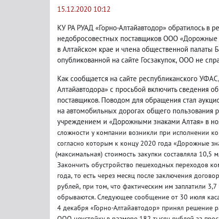
15.12.2020 10:12
КУ РА РУАД «Горно-Алтайавтодор» обратилось в р
недобросовестных поставщиков ООО «Дорожные 
в Алтайском крае и члена общественной палаты Б
опубликованной на сайте Госзакупок
,
ООО не спра
Как сообщается на сайте республиканского УФАС
Алтайавтодора» с просьбой включить сведения о
поставщиков. Поводом для обращения стал аукци
на автомобильных дорогах общего пользования р
учреждением и «Дорожными знаками Алтая» в но
сложности у компании возникли при исполнении ко
согласно которым к концу 2020 года «Дорожные зна
(
максимальная) стоимость закупки составляла 10,5 
Закончить обустройство пешеходных переходов ком
года
,
то есть через месяц после заключения догово
рублей
,
при том
,
что фактическим им заплатили 3,7 
обрываются. Следующее сообщение от 30 июля каса
4 декабря «Горно-Алтайавтодор» принял решение р
ООО неустойку в размере 182 тысяч рублей за прос