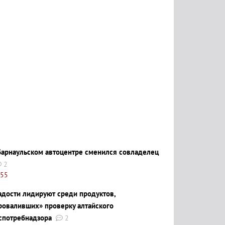
барнаульском автоцентре сменился совладелец
2
:55
адости лидируют среди продуктов,
роваливших» проверку алтайского
спотребнадзора
2