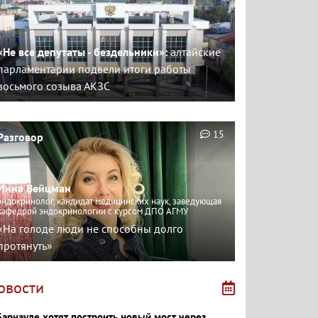
«Не все депутаты - бездельники»:
алтайские
парламентарии подвели итоги работы
восьмого созыва АКЗС
15
Разговор
Инна Вейцман
эндокринолог, кандидат медицинских наук, заведующая
кафедрой эндокринологии с курсом ДПО АГМУ
«На голоде люди не способны долго
протянуть»
овости
Барнауле хотят построить новый мост через