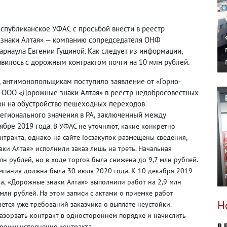
еспубликанское УФАС с просьбой внести в реестр
знаки Алтая» — компанию сопредседателя ОНФ
арнаула Евгении Гущиной. Как следует из информации
,
вилось с дорожным контрактом почти на 10 млн рублей.
,
антимонопольщикам поступило заявление от «Горно-
б ООО «Дорожные знаки Алтая» в реестр недобросовестных
он на обустройство пешеходных переходов
егионального значения в РА
,
заключенный между
ябре 2019 года.
В УФАС не уточняют
,
какие конкретно
нтракта
,
однако на сайте Госзакупок размещены сведения
,
ки Алтая» исполнили заказ лишь на треть. Начальная
млн рублей
,
но в ходе торгов была снижена до 9,7 млн рублей.
пания должна была 30 июля 2020 года. К 10 декабря 2019
ра
,
«Дорожные знаки Алтая» выполнили работ на 2,9 млн
млн рублей. На этом записи с актами о приемке работ
Н
ется уже требований заказчика о выплате неустойки.
азорвать контракт в одностороннем порядке и начислить
В 
рочку исполнения контракта.