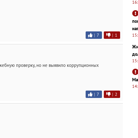
16
по
на
15
|
7
|
1
Жи
до
15
жебную проверку, но не выявило коррупционных
Ма
14
|
7
|
2