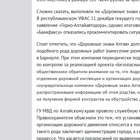
Сложно сказать
,
выполняли ли «Дорожные знаки Ал
В республиканском УФАС 11 декабря текущего г
заявление «Горно-Алтайавтодора», однако итогов
«Банкфаксу» отказались прокомментировать ситу
Стоит отметить
,
что «Дорожные знаки Алтая» дол
подобного рода дорожных работ
(
нанесение разм
в Барнауле. При этом компания периодически под
по контролю за реализацией проекта «Безопасны
общественники обратили внимание на то
,
что Анд
отделения дорожной инспекции и организации до
соучредительнице компании «Дорожные знаки Алтая
распространившие информацию об этом родстве
,
н
на получение фирмой контрактов на обустройство 
ГУ МВД по Алтайскому краю провело служебную 
Правоохранители объяснили это тем
,
что установ
организации дорожного движения относится к по
такого рода заключает администрация города
,
а с
процессе. Что касается предписаний по выявлен