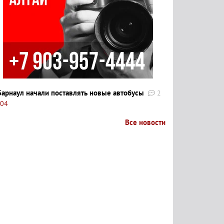
Барнаул начали поставлять новые автобусы
2
:04
Все новости