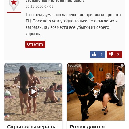
степаненко кто тебя поставил?
22.12.2020 07:01
Ты о чем думал когда решение принимал про этот
ТЦ. Похоже о чем угодно только не о расчетах и
затратах. Так возмести все убытки из своего
кармана.
Ответить
|
3
|
2
i
i
Скрытая камера на
Ролик длится