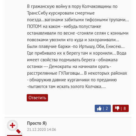
В гражанскую войну в пору Колчаковщины по
ТрансСибу курсировали смертные
поезда...вагонами забитыми тифозными трупами...
ПОТОМ на каком - нибудь полустанке
останавливали по весне -сгоняли селян с конными
повозками увозили кто куда и захоранивали...
Были плавучие баржи -по Иртышу, Оби, Енисею...
Где прибивало их к берегу там и хоронили... Вода
имеет свойства подмывать берега - обнажала
останки --- Демократы на начинали орать -
расстрелянные ГУЛаговцы... В некоторых районах
- обнаружив давние курганчики по преданию
-пытаются там искать золото Колчака....
Ответить
|
2
|
8
Просто Я)
21.12.2020 14:06