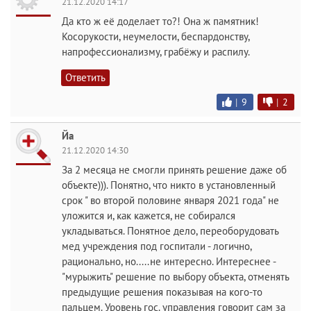
21.12.2020 14:17
Да кто ж её доделает то?! Она ж памятник!
Косорукости, неумелости, беспардонству,
напрофессионализму, грабёжу и распилу.
Ответить
|
9
|
2
Йа
21.12.2020 14:30
За 2 месяца не смогли принять решение даже об
объекте))). Понятно, что никто в установленный
срок " во второй половине января 2021 года" не
уложится и, как кажется, не собирался
укладываться. Понятное дело, переоборудовать
мед учреждения под госпитали - логично,
рационально, но.....не интересно. Интереснее -
"мурыжить" решение по выбору объекта, отменять
предыдущие решения показывая на кого-то
пальцем. Уровень гос. управления говорит сам за