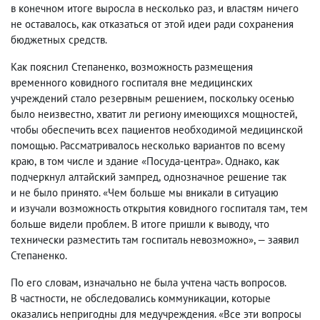
в конечном итоге выросла в несколько раз
,
и властям ничего
не оставалось
,
как отказаться от этой идеи ради сохранения
бюджетных средств.
Как пояснил Степаненко
,
возможность размещения
временного ковидного госпиталя вне медицинских
учреждений стало резервным решением
,
поскольку осенью
было неизвестно
,
хватит ли региону имеющихся мощностей
,
чтобы обеспечить всех пациентов необходимой медицинской
помощью. Рассматривалось несколько вариантов по всему
краю
,
в том числе и здание «Посуда-центра». Однако
,
как
подчеркнул алтайский зампред
,
однозначное решение так
и не было принято. «Чем больше мы вникали в ситуацию
и изучали возможность открытия ковидного госпиталя там
,
тем
больше видели проблем. В итоге пришли к выводу
,
что
технически разместить там госпиталь невозможно», — заявил
Степаненко.
По его словам
,
изначально не была учтена часть вопросов.
В частности
,
не обследовались коммуникации
,
которые
оказались непригодны для медучреждения. «Все эти вопросы