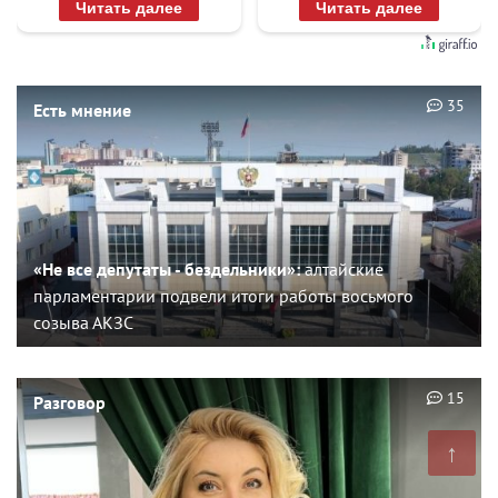
Читать далее
Читать далее
35
Есть мнение
«Не все депутаты - бездельники»:
алтайские
парламентарии подвели итоги работы восьмого
созыва АКЗС
15
Разговор
↑