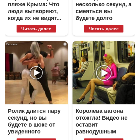
пляже Крыма: Что
несколько секунд, а
люди вытворяют,
смеяться вы
когда их не видят...
будете долго
Читать далее
Читать далее
i
i
Ролик длится пару
Королева вагона
секунд, но вы
отожгла! Видео не
будете в шоке от
оставит
увиденного
равнодушным