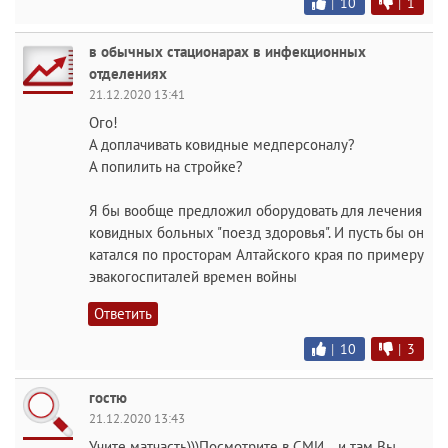
|
10
|
1
в обычных стационарах в инфекционных
отделениях
21.12.2020 13:41
Ого!
А доплачивать ковидные медперсоналу?
А попилить на стройке?
Я бы вообще предложил оборудовать для лечения
ковидных больных "поезд здоровья". И пусть бы он
катался по просторам Алтайского края по примеру
эвакогоспиталей времен войны
Ответить
|
10
|
3
гостю
21.12.2020 13:43
Учите матчасть)))Посмотрите в СМИ... и там Вы