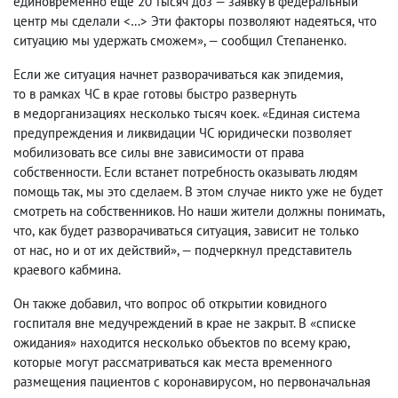
единовременно еще 20 тысяч доз — заявку в федеральный
центр мы сделали <…> Эти факторы позволяют надеяться
,
что
ситуацию мы удержать сможем», — сообщил Степаненко.
Если же ситуация начнет разворачиваться как эпидемия
,
то в рамках ЧС в крае готовы быстро развернуть
в медорганизациях несколько тысяч коек. «Единая система
предупреждения и ликвидации ЧС юридически позволяет
мобилизовать все силы вне зависимости от права
собственности. Если встанет потребность оказывать людям
помощь так
,
мы это сделаем. В этом случае никто уже не будет
смотреть на собственников. Но наши жители должны понимать
,
что
,
как будет разворачиваться ситуация
,
зависит не только
от нас
,
но и от их действий», — подчеркнул представитель
краевого кабмина.
Он также добавил
,
что вопрос об открытии ковидного
госпиталя вне медучреждений в крае не закрыт. В «списке
ожидания» находится несколько объектов по всему краю
,
которые могут рассматриваться как места временного
размещения пациентов с коронавирусом
,
но первоначальная