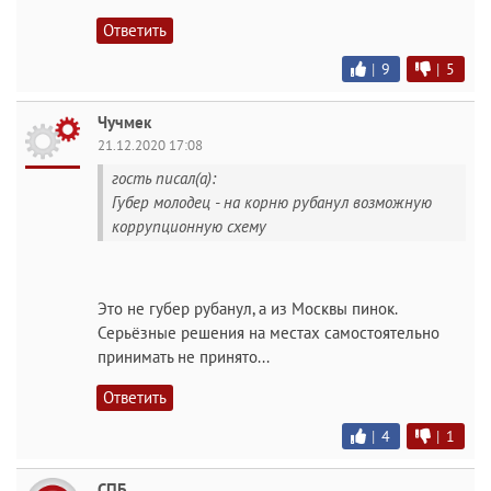
Ответить
|
9
|
5
Чучмек
21.12.2020 17:08
гость писал(а):
Губер молодец - на корню рубанул возможную
коррупционную схему
Это не губер рубанул, а из Москвы пинок.
Серьёзные решения на местах самостоятельно
принимать не принято...
Ответить
|
4
|
1
СПБ