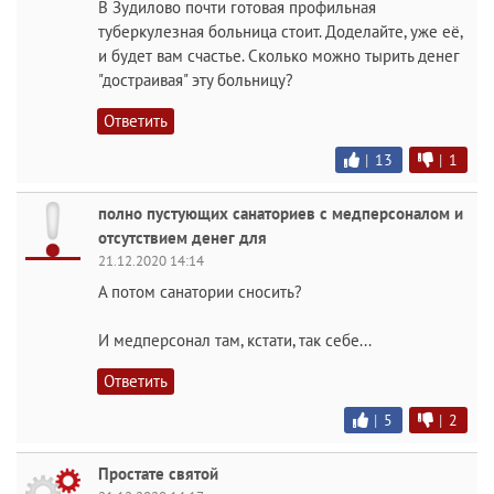
В Зудилово почти готовая профильная
туберкулезная больница стоит. Доделайте, уже её,
и будет вам счастье. Сколько можно тырить денег
"достраивая" эту больницу?
Ответить
|
13
|
1
полно пустующих санаториев с медперсоналом и
отсутствием денег для
21.12.2020 14:14
А потом санатории сносить?
И медперсонал там, кстати, так себе...
Ответить
|
5
|
2
Простате святой