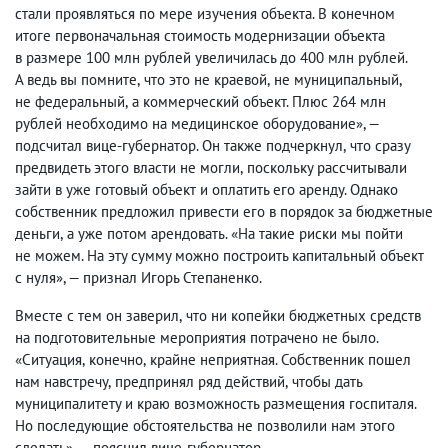
стали проявляться по мере изучения объекта. В конечном
итоге первоначальная стоимость модернизации объекта
в размере 100 млн рублей увеличилась до 400 млн рублей.
А ведь вы помните
,
что это не краевой
,
не муниципальный
,
не федеральный
,
а коммерческий объект. Плюс 264 млн
рублей необходимо на медицинское оборудование», —
подсчитал вице-губернатор. Он также подчеркнул
,
что сразу
предвидеть этого власти не могли
,
поскольку рассчитывали
зайти в уже готовый объект и оплатить его аренду. Однако
собственник предложил привести его в порядок за бюджетные
деньги
,
а уже потом арендовать. «На такие риски мы пойти
не можем. На эту сумму можно построить капитальный объект
с нуля», — признал Игорь Степаненко.
Вместе с тем он заверил
,
что ни копейки бюджетных средств
на подготовительные мероприятия потрачено не было.
«Ситуация
,
конечно
,
крайне неприятная. Собственник пошел
нам навстречу
,
предпринял ряд действий
,
чтобы дать
муниципалитету и краю возможность размещения госпиталя.
Но последующие обстоятельства не позволили нам этого
сделать», — пояснил вице-губернатор.