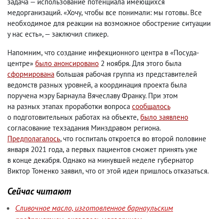
задача — использование потенциала имеющихся
медорганизаций. «Хочу
,
чтобы все понимали: мы готовы. Все
необходимое для реакции на возможное обострение ситуации
у нас есть», — заключил спикер.
Напомним
,
что создание инфекционного центра в «Посуда-
центре»
было анонсировано
2 ноября. Для этого была
сформирована
большая рабочая группа из представителей
ведомств разных уровней
,
а координация проекта была
поручена мэру Барнаула Вячеславу Франку. При этом
на разных этапах проработки вопроса
сообщалось
о подготовительных работах на объекте
,
было заявлено
согласование техзадания Минздравом региона.
Предполагалось
, что госпиталь откроется во второй половине
января 2021 года
,
а первых пациентов сможет принять уже
в конце декабря. Однако на минувшей неделе губернатор
Виктор Томенко заявил
,
что от этой идеи пришлось отказаться.
Сейчас читают
Сливочное масло, изготовленное барнаульским