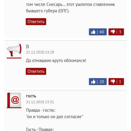
том числе Снесарь... этот ушлепок ставленник
бывшего губера (ОПГ).
Ответить
|
40
|
3
))
21.12.2020 13:28
Да отмашкин круто обломался!
Ответить
|
20
|
1
гость
21.12.2020 13:31
Правда - гостю:
"он и только он дал согласие"
Гость - Правде: