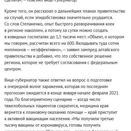
Кроме того
,
он рассказал о дальнейших планах правительства
на случай
,
если эпидобстановка значительно ухудшится.
Со слов Степаненко
,
опыт быстрого разворачивания коек
в регионе накоплен
,
а потому за сутки можно создать
в ковидных госпиталях до 1,5 тысячи мест. «Объект
,
о котором
мы говорим
,
рассчитан всего на 600. Вкладывать туда сотни
миллионов — неэффективно», — заявил зампред алтайского
правительства и добавил
,
что это собственное решение
региона
,
которое не требует согласования с федеральным
центром.
Вице-губернатор также ответил на вопрос о подготовке
к очередной волне заражения
,
которая по последним
прогнозам ожидается в конце января-начале февраля 2021
года. По благоприятному сценарию — когда число
тяжелобольных пациентов сократится
,
медицина края
вернется к плановому оказанию помощи — край приступит
к активной вакцинации населения. «Мы получили третью
тысячу вакцины от коронавируса
,
готовы получить