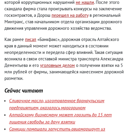
которой коррупционных нарушений
не нашли
. После этого
скандала фирма стала проигрывать конкурсы на заключение
госконтрактов
,
а Дорош
перешел на работу
в региональный
Минтранс
,
став начальником отдела организации дорожного
движения управления дорожного хозяйства ведомства.
Как ранее
писал
«Банкфакс», дорожная отрасль Алтайского
края в данный момент может находиться в состоянии
неопределенности и передела сфер влияний. Такая ситуация
возникла в связи отставкой министра транспорта Александра
Дементьева и его
уголовным делом
о получении взятки на 5
млн рублей от фирмы
,
занимающейся нанесением дорожной
разметки.
Сейчас читают
Сливочное масло, изготовленное барнаульским
предприятием, оказалось маргарином
Алтайскому бизнесмену может грозить до 15 лет
лишения свободы за дачу взятки
Санкции помешали запустить авиамаршрут из