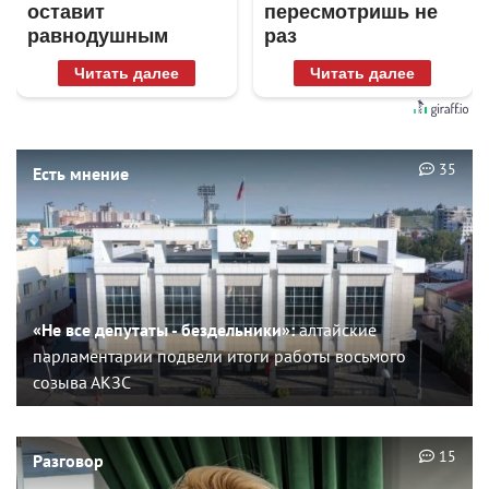
оставит
пересмотришь не
равнодушным
раз
Читать далее
Читать далее
35
Есть мнение
«Не все депутаты - бездельники»:
алтайские
парламентарии подвели итоги работы восьмого
созыва АКЗС
15
Разговор