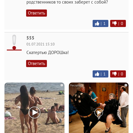
родственников то своих заберет с собой?
Ответить
|
1
|
0
555
01.07.2021 15:10
Скатертью ДОРОШка!
Ответить
|
1
|
0
i
i