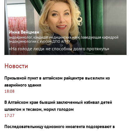
Инна Вейцман
эндокринолог, кандидат медицинских наук, заведующая кафедрой
эндокринологии с курсом ДПО АГМУ
«На голоде люди не способны долго протянуть»
Новости
Призывной пункт в алтайском райцентре выселили из
аварийного здания
18:08
В Алтайском крае бывший заключенный избивал детей
шлангом и тесаком, морил голодом
17:27
Последовательницу одиозного иноагента подозревают в