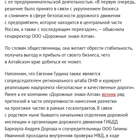
с ее предпринимательской деятельностью. «В первую очередь
,
решение было принято в связи с укрупнением бизнеса
и слиянием в сфере безопасности дорожного движения
с предприятием
,
которое находится в центральной части
России
,
а также с последующим переездом», — объяснила
гендиректор ООО «Дорожные знаки Алтая».
По словам общественницы
,
она желает обрести стабильность
,
получать выгоду и прибыль от своего бизнеса
,
чего
в Алтайском крае добиться не может.
Напомним
,
что Евгения Гущина также является
сопредседателем регионального штаба ОНФ и курирует
реализацию нацпроекта «Безопасные и качественные дороги».
Ранее к ее компании «Дорожные знаки Алтая»
возник
ряд
претензий в части оперативности нанесения разметки
на проезжих частях в рамках госконтрактов. В связи
с родством ныне бывшего начальника отделения дорожной
инспекции и организации дорожного движения ГИБДД
Барнаула Андрея Дороша и соучредительницы ООО Галины
Иваниной проходила внутренняя проверка МВД
,
в ходе