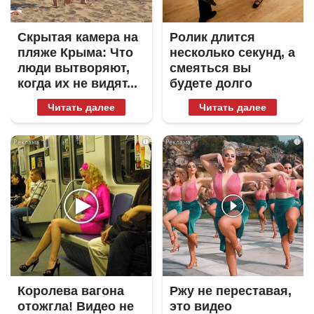
Скрытая камера на
Ролик длится
пляже Крыма: Что
несколько секунд, а
люди вытворяют,
смеяться вы
когда их не видят...
будете долго
Читать далее
Читать далее
i
i
Королева вагона
Ржу не переставая,
отожгла! Видео не
это видео