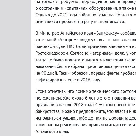
на котлах с требуемой периодичностью не прово
о состоянии и испытаниях оборудования
,
а также
Однако до 2021 года район получал паспорта гот
имевшихся проблем ни разу не поднимался.
В Минстрое Алтайского края «Банкфаксу» сообщи
котельной «Авторемзавод» узнали только в начал
районном суде ПКС были признаны виновными в
Ростехнадзором. Согласно материалам дела
,
у ко
тогда не было положительного заключения экспе
наказания была избрана приостановка деятельнос
на 90 дней. Таким образом
,
первые факты пробле
зафиксированы еще в 2016 году.
Стоит отметить
,
что помимо технического состоян
положением. Уже около 6 лет в его отношении ве
признали в начале 2018 года. С учетом новых пр
банкротства
,
можно предположить
,
что власти и 
исправить ситуацию
,
либо до них не доходила до
какие меры реагирования принимались до визит
Алтайского края.