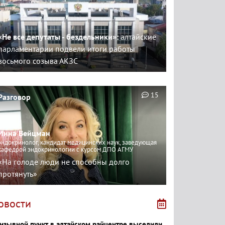
«Не все депутаты - бездельники»:
алтайские
парламентарии подвели итоги работы
восьмого созыва АКЗС
15
Разговор
Инна Вейцман
эндокринолог, кандидат медицинских наук, заведующая
кафедрой эндокринологии с курсом ДПО АГМУ
«На голоде люди не способны долго
протянуть»
овости
изывной пункт в алтайском райцентре выселили