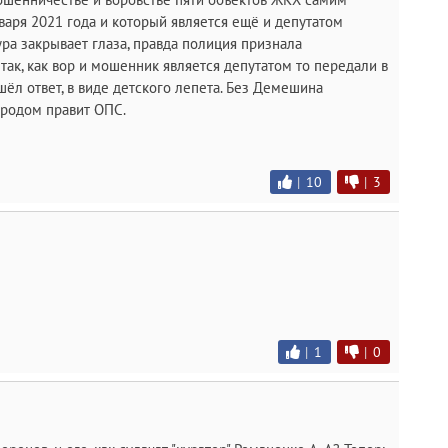
варя 2021 года и который является ещё и депутатом
ра закрывает глаза, правда полиция признала
так, как вор и мошенник является депутатом то передали в
шёл ответ, в виде детского лепета. Без Демешина
ородом правит ОПС.
|
10
|
3
|
1
|
0