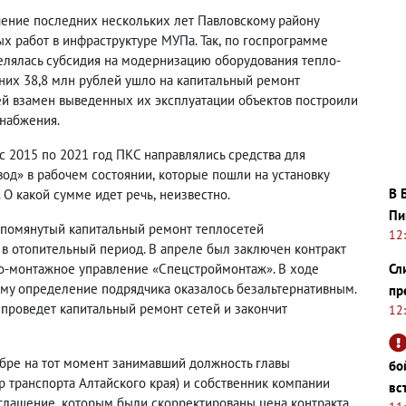
чение последних нескольких лет Павловскому району
х работ в инфраструктуре МУПа. Так
,
по госпрограмме
лялась субсидия на модернизацию оборудования тепло-
 них 38,8 млн рублей ушло на капитальный ремонт
лей взамен выведенных их эксплуатации объектов построили
набжения.
 2015 по 2021 год ПКС направлялись средства для
од» в рабочем состоянии
,
которые пошли на установку
В 
 О какой сумме идет речь
,
неизвестно.
Пи
помянутый капитальный ремонт теплосетей
12
 в отопительный период. В апреле был заключен контракт
о-монтажное управление «Спецстроймонтаж». В ходе
Сл
му определение подрядчика оказалось безальтернативным.
пр
 проведет капитальный ремонт сетей и закончит
12
абре на тот момент занимавший должность главы
бо
 транспорта Алтайского края) и собственник компании
вс
оглашение
,
которым были скорректированы цена контракта