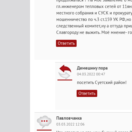
гл.инженером тепловых сетей от 11ян
местного собрания и СУСК и прокурату
мошенничество по ч.3 ст.159 УК РФ,но 
следственный комитет,ну а оттуда при
Славгороду не выжить. Моё мнение- г
Ответить
Демешину пора
04.03.2022 00:47
посетить Суетский район!
Ответить
Павловчанка
03.03.2022 12:06