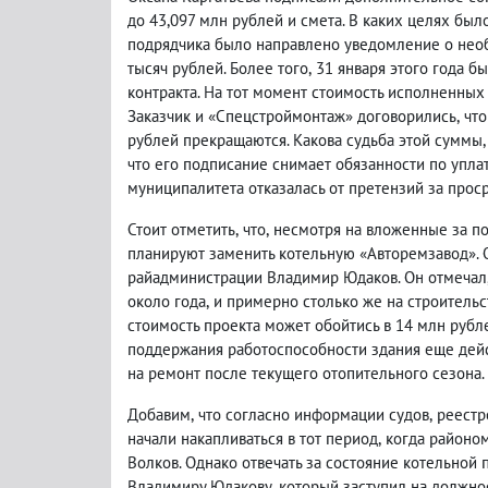
до 43,097 млн рублей и смета. В каких целях бы
подрядчика было направлено уведомление о необ
тысяч рублей. Более того
,
31 января этого года 
контракта. На тот момент стоимость исполненных 
Заказчик и «Спецстроймонтаж» договорились
,
что
рублей прекращаются. Какова судьба этой суммы
,
что его подписание снимает обязанности по упла
муниципалитета отказалась от претензий за прос
Стоит отметить
,
что
,
несмотря на вложенные за п
планируют заменить
котельную «Авторемзавод»
.
райадминистрации Владимир Юдаков. Он отмечал
около года
,
и примерно столько же на строительс
стоимость проекта может обойтись в 14 млн рубл
поддержания работоспособности здания еще дей
на ремонт после текущего отопительного сезона.
Добавим
,
что согласно информации судов
,
реестр
начали накапливаться в тот период
,
когда районо
Волков. Однако отвечать за состояние котельной
Владимиру Юдакову
,
который заступил на должно