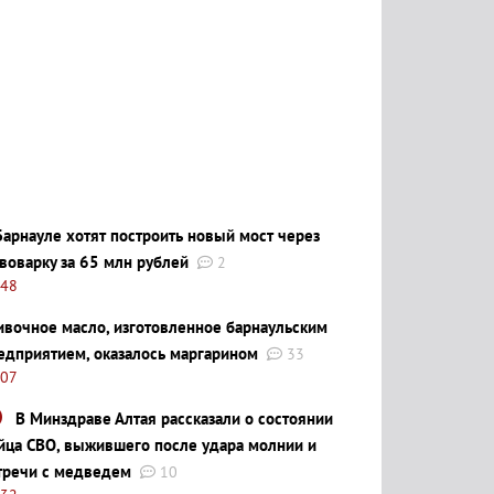
Барнауле хотят построить новый мост через
воварку за 65 млн рублей
2
:48
ивочное масло, изготовленное барнаульским
едприятием, оказалось маргарином
33
:07
В Минздраве Алтая рассказали о состоянии
йца СВО, выжившего после удара молнии и
тречи с медведем
10