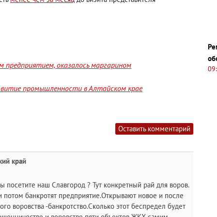
Ре
об
им предприятием, оказалось маргарином
09
звитие промышленности в Алтайском крае
Оставить комментарий
кий край
вы посетите наш Славгород ? Тут конкретный рай для воров.
и потом банкротят предприятие.Открывают новое и после
лого воровства -банкротство.Сколько этот беспредел будет
ошенничестве и воровстве пяти объектов ЖКХ самим