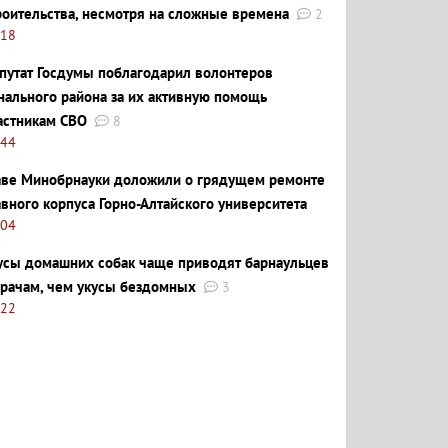
роительства, несмотря на сложные времена
2
:18
путат Госдумы поблагодарил волонтеров
нального района за их активную помощь
астникам СВО
8
:44
аве Минобрнауки доложили о грядущем ремонте
авного корпуса Горно-Алтайского университета
:04
усы домашних собак чаще приводят барнаульцев
врачам, чем укусы бездомных
3
:22