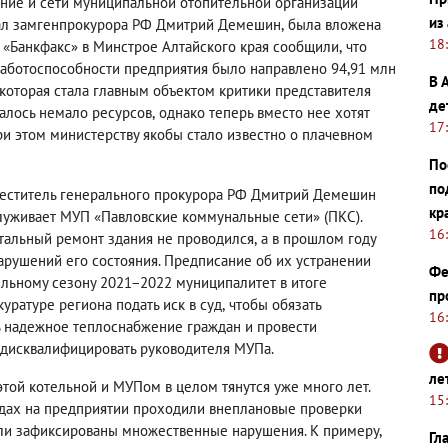
ание и сети муниципальной отопительной организации
из
вал замгенпрокурора РФ Дмитрий Демешин
,
была вложена
18
А «Банкфакс» в Минстрое Алтайского края сообщили
,
что
аботоспособности предприятия было направлено 94,91 млн
В 
которая стала главным объектом критики представителя
де
алось немало ресурсов
,
однако теперь вместо нее хотят
17
ри этом министерству якобы стало известно о плачевном
По
по
аместитель генерального прокурора РФ Дмитрий Демешин
кр
служивает МУП «Павловские коммунальные сети»
(
ПКС).
16
итальный ремонт здания не проводился
,
а в прошлом году
арушений его состояния. Предписание об их устранении
Фе
ельному сезону 2021−2022 муниципалитет в итоге
пр
уратуре региона подать иск в суд
,
чтобы обязать
16
ь надежное теплоснабжение граждан и провести
 дисквалифицировать руководителя МУПа.
ле
этой котельной и МУПом в целом тянутся уже много лет.
15
дах на предприятии проходили внеплановые проверки
ыли зафиксированы множественные нарушения. К примеру
,
Гл