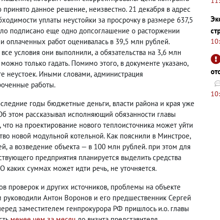
11
ло принято данное решение
,
неизвестно
. 21 декабря в адрес
Эк
ходимости уплаты неустойки за просрочку в размере 637,5
было подписано еще одно допсоглашение о расторжении
ст
и оплаченных работ оценивалась в 39,5 млн рублей.
10
 все условия они выполнили
,
а обязательства на 3,6 млн
можно только гадать. Помимо этого
,
в документе указано
,
от
те неустоек. Иными словами
,
администрация
роченные работы.
10
оследние годы бюджетные деньги
,
власти района и края уже
 Об этом рассказывал исполняющий обязанности главы
,
что на проектирование нового теплоисточника может уйти
тво новой модульной котельной. Как пояснили в Минстрое
,
ей
,
а возведение объекта — в 100 млн рублей. при этом для
ствующего предприятия планируется выделить средства
 О каких суммах может идти речь
,
не уточняется.
ов проверок и других источников
,
проблемы на объекте
м руководили Антон Воронов и его предшественник Сергей
 перед заместителем генпрокурора РФ пришлось и.о. главы
сть
менее чем за месяц
до визита представителя