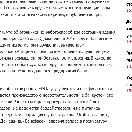
дились наладочные испытания
,
отсутствовали документы
ст
 в ПКС выявлялись другие недочеты в последующие годы.
15
овности к отопительному периоду
,
и публично вопрос
Де
Зо
ли
,
что об ограниченно-работоспособном состоянии здания
уч
е ноября 2021 года. Однако еще в 2016 году в Павловском
14
 административном нарушении
,
выявленном
тельной «Авторемзавод» помимо прочих нарушений уже
Гл
ртизы промышленной безопасности строения. В качестве
гл
ти этого объекта
,
а также других проблемных котельных
,
14
много положения данного предприятия были
Ук
к 
ия объектов работа МУПа усугубляется и его финансовым
13
дется производство о несостоятельности
,
а банкротом его
етензий Ростехнадзора и прокуратуры
,
а также 4 лет
надзорные ведомства бездействовали и не пытались
стоверная информация с уровня района. Чтобы выяснить
,
а Демешина
,
«Банкфакс» направил запрос в прокуратуру