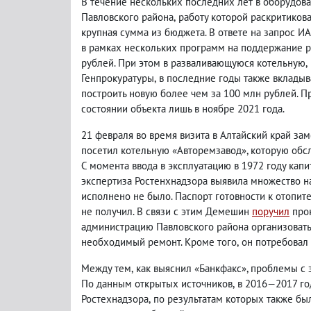
В течение нескольких последних лет в оборудов
Павловского района
,
работу которой раскритико
крупная сумма из бюджета. В ответе на запрос И
в рамках нескольких программ на поддержание р
рублей. При этом в разваливающуюся котельную
,
Генпрокуратуры
,
в последние годы также вкладыв
построить новую более чем за 100 млн рублей. П
состоянии объекта лишь в ноябре 2021 года.
21 февраля во время визита в Алтайский край з
посетил котельную «Авторемзавод», которую об
С момента ввода в эксплуатацию в 1972 году кап
экспертиза Ростенхнадзора выявила множество н
исполнено не было.
Паспорт готовности к отопит
не получил.
В связи с этим Демешин
поручил
прок
администрацию Павловского района организоват
необходимый ремонт. Кроме того
,
он потребовал
Между тем
,
как выяснил «Банкфакс», проблемы с 
По данным открытых источников
,
в 2016—2017 го
Ростехнадзора
,
по результатам которых также б