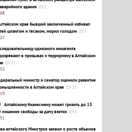
 аварийного здания
2
:08
Алтайском крае бывший заключенный избивал
тей шлангом и тесаком, морил голодом
5
:27
следовательницу одиозного иноагента
дозревают в призывах к терроризму в Алтайском
ае
17
:52
деральный министр и сенатор оценили развитие
омышленности в Алтайском крае
22
:19
Алтайскому бизнесмену может грозить до 15
т лишения свободы за дачу взятки
6
:51
ава алтайского Минстроя заявил о росте объемов