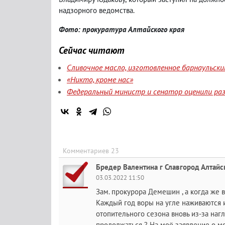
надзорного ведомства.
Фото: прокуратура Алтайского края
Сейчас читают
Сливочное масло, изготовленное барнаульск
«Никто, кроме нас»
Федеральный министр и сенатор оценили ра
Комментариев 23
Бредер Валентина г Славгород Алтайс
03.03.2022 11:50
Зам. прокурора Демешин , а когда же 
Каждый год воры на угле наживаются 
отопительного сезона вновь из-за наг
продолжаться ? На моё заявление о м