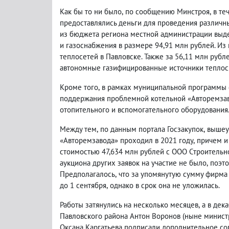
Как бы то ни было
,
по сообщению Минстроя
,
в те
предоставлялись деньги для проведения различны
из бюджета региона местной администрации выде
и газоснабжения в размере 94,91 млн рублей. Из
теплосетей в Павловске. Также за 56,11 млн руб
автономные газифицированные источники теплос
Кроме того
,
в рамках муниципальной программы с
поддержания проблемной котельной «Авторемзав
отопительного и вспомогательного оборудования.
Между тем
,
по данным портала Госзакупок
,
вышеу
«Авторемзавода» проходил в 2021 году
,
причем и
стоимостью 47,634 млн рублей с ООО Строительн
аукциона других заявок на участие не было
,
поэто
Предполагалось
,
что за упомянутую сумму фирма
до 1 сентября
,
однако в срок она не уложилась.
Работы затянулись на несколько месяцев
,
а в дек
Павловского района Антон Воронов
(
ныне министр
Оксана Каргатьева подписали дополнительное с