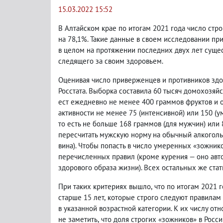
15.03.2022 15:52
В Алтайском крае по итогам 2021 года число стр
на 78,1%. Такие данные в своем исследовании при
в целом на протяжении последних двух лет сущес
следящего за своим здоровьем.
Оценивая число приверженцев и противников здо
Росстата. Выборка составила 60 тысяч домохозяй
ест ежедневно не менее 400 граммов фруктов и 
активности не менее 75
(
интенсивной) или 150
(
у
то есть не больше 168 граммов
(
для мужчин) или
пересчитать мужскую норму на обычный алкоголь
вина). Чтобы попасть в число умеренных
«
зожник
перечисленных правил
(
кроме курения — оно авт
здорового образа жизни). Всех остальных же ста
При таких критериях вышло
,
что по итогам 2021 г
старше 15 лет
,
которые строго следуют правилам 
в указанной возрастной категории. К их числу от
не заметить
,
что доля строгих
«
зожников
»
в Росс