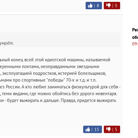
|
8
|
5
Ре
об
 умрёт.
09
альный конец всей этой идиотской машины, называемой
меренными понтами, неоправданными звездными
, эксплуатацией подростков, истерией болельщиков,
ами про спортивные "победы" 70-х и т.д. и т.п.
з России. А кто любил заниматься физкультурой для себя -
, теми видами, где можно обойтись без дорого инвентаря.
ки - будет выжирать и дальше. Правда, придется выжирать
|
15
|
5