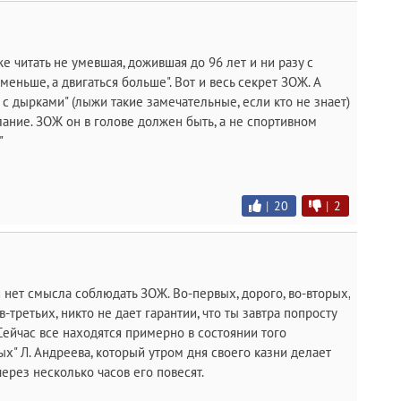
е читать не умевшая, дожившая до 96 лет и ни разу с
меньше, а двигаться больше". Вот и весь секрет ЗОЖ. А
 с дырками" (лыжи такие замечательные, если кто не знает)
елание. ЗОЖ он в голове должен быть, а не спортивном
"
|
20
|
2
и нет смысла соблюдать ЗОЖ. Во-первых, дорого, во-вторых,
 в-третьих, никто не дает гарантии, что ты завтра попросту
Сейчас все находятся примерно в состоянии того
х" Л. Андреева, который утром дня своего казни делает
через несколько часов его повесят.