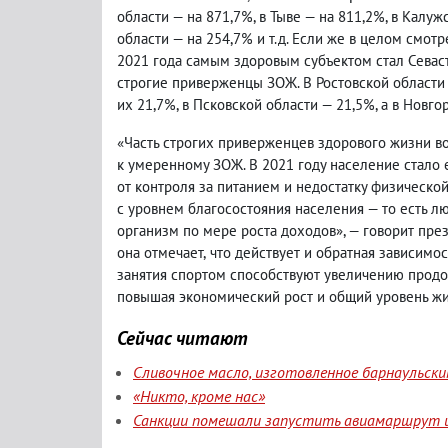
области — на 871,7%, в Тыве — на 811,2%, в Калуж
области — на 254,7% и т.д. Если же в целом смо
2021 года самым здоровым субъектом стал Севаст
строгие приверженцы ЗОЖ. В Ростовской области
их 21,7%, в Псковской области — 21,5%, а в Новго
«Часть строгих приверженцев здорового жизни во
к умеренному ЗОЖ. В 2021 году население стало
от контроля за питанием и недостатку физической
с уровнем благосостояния населения — то есть 
организм по мере роста доходов», — говорит през
она отмечает
,
что действует и обратная зависимос
занятия спортом способствуют увеличению прод
повышая экономический рост и общий уровень жи
Сейчас читают
Сливочное масло, изготовленное барнаульск
«Никто, кроме нас»
Санкции помешали запустить авиамаршрут и