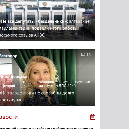
«Не все депутаты - бездельники»:
алтайские
парламентарии подвели итоги работы
восьмого созыва АКЗС
15
Разговор
Инна Вейцман
эндокринолог, кандидат медицинских наук, заведующая
кафедрой эндокринологии с курсом ДПО АГМУ
«На голоде люди не способны долго
протянуть»
овости
изывной пункт в алтайском райцентре выселили