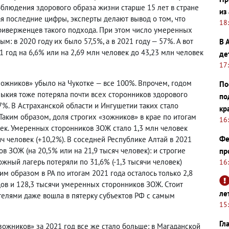
облюдения здорового образа жизни старше 15 лет в стране
из
вая последние цифры
,
эксперты делают вывод о том
,
что
18
приверженцев такого подхода. При этом число умеренных
: в 2020 году их было 57,5%, а в 2021 году — 57%. А вот
В 
1 год на 6,6% или на 2,69 млн человек до 43,23 млн человек
де
17
зожников
»
убыло на Чукотке — все 100%. Впрочем
,
годом
По
мыкия тоже потеряла почти всех сторонников здорового
по
7%. В Астраханской области и Ингушетии таких стало
кр
 Таким образом
,
доля строгих
«
зожников
»
в крае по итогам
16
овек. Умеренных сторонников ЗОЖ стало 1,3 млн человек
Фе
яч человек
(
+10,2%). В соседней Республике Алтай в 2021
ков ЗОЖ
(
на 20,5% или на 21,9 тысяч человек): и строгие
пр
ожный лагерь потеряли по 31,6%
(
-1,3 тысячи человек)
16
ким образом в РА по итогам 2021 года осталось только 2,8
одов и 128,3 тысячи умеренных сторонников ЗОЖ. Стоит
ле
телями даже вошла в пятерку субъектов РФ с самым
15
Гл
зожников
»
за 2021 год все же стало больше: в Магаданской