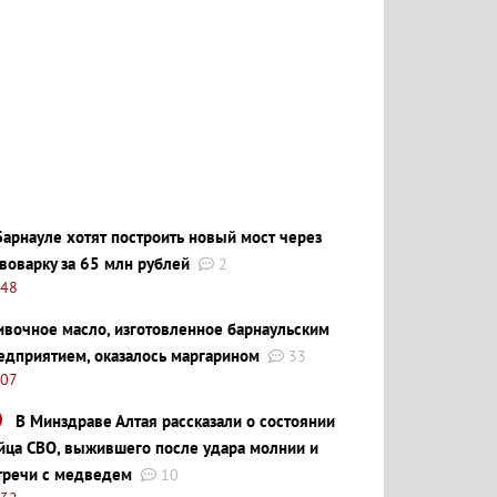
Барнауле хотят построить новый мост через
воварку за 65 млн рублей
2
:48
ивочное масло, изготовленное барнаульским
едприятием, оказалось маргарином
33
:07
В Минздраве Алтая рассказали о состоянии
йца СВО, выжившего после удара молнии и
тречи с медведем
10