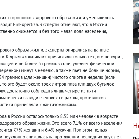
огих сторонников здорового образа жизни уменьшилось
водит FinExpertiza. Эксперты отмечают
,
что в России
твенно снижается и без того малая доля населения
,
рового образа жизни
,
эксперты опирались на данные
ств. К ярым «зожникам» причисляли только тех
,
кто не курит
,
овощей и не более 5 граммов соли
,
уделяет физической
меренной) минут в неделю
,
а также пьет не больше нормы
,
 84 граммов
(
для женщин) чистого спирта в неделю
(
если
,
то это будет около трех литров пива или двух бутылок
ов
»
, достаточно соблюдать лишь четыре из пяти
оматически выводит человека в разряд противников
тистики причисляли к
«анти
зожникам
»
.
ода в России осталось только 8,55 млн человек в возрасте
здорового образа жизни. Это всего 7,1% от всего населения
Н
носится 7,7% женщин и 6,4% мужчин. При этом нельзя
ии неуклонно снижалась на протяжении последних двух лет.
Пр