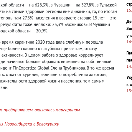
ст
ской области — на 628,3%, в Чувашии — на 327,8%, в Тульской
15
треть на самые здоровые регионы вне динамики
,
то
,
по итогам
ополь: там 27,8% населения в возрасте старше 15 лет — это
Де
 результаты тоже неплохи: 23,3%
«
зожников
»
. В Чувашии
Зо
родской области — 20,9%.
уч
14
 время карантина 2020 года дала слабину и перешла
 еще более склонно к пагубным привычкам
,
отказу
Гл
 активности. В целом забота о здоровье коррелирует
гл
люди начинают больше обращать внимания на собственный
14
идент FinExpertiza Global Елена Трубникова. В то же время
ть: отказ от курения
,
излишнего потребления алкоголя
,
Ук
олжительности здоровой жизни населения
,
тем самым
к 
зни.
13
им предприятием, оказалось маргарином
з Новосибирска в Белокуриху