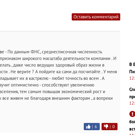
Оставить комментарий
ве - По данным ФНС, среднесписочная численность
я признаком широкого масштаба деятельности компании . И
В 
делать , даже число ведущих здоровый образ жизни в
Пи
ти . Не верите ? А пойдите ка сами да посчитайте . У меня
12
адывает их в кастрюлю - любит точность во всем . А
вучит оптимистично - способствуют увеличению
Сл
аселения, тем самым повышая экономический рост и
пр
ы все живем не благодаря внешним факторам , а вопреки
12
бо
|
6
|
0
вс