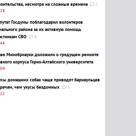
роительства, несмотря на сложные времена
2
:18
путат Госдумы поблагодарил волонтеров
нального района за их активную помощь
астникам СВО
8
:44
аве Минобрнауки доложили о грядущем ремонте
авного корпуса Горно-Алтайского университета
:04
усы домашних собак чаще приводят барнаульцев
врачам, чем укусы бездомных
3
:22