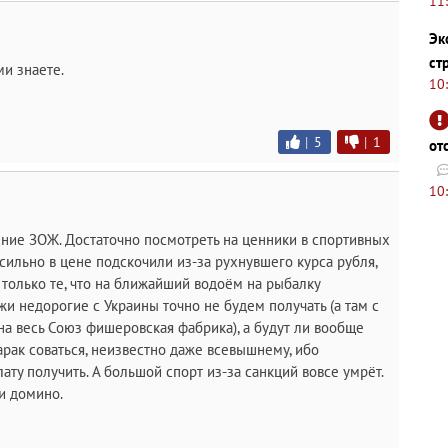
11
Эк
ст
ми знаете.
10
|
5
|
1
от
10
ение ЗОЖ. Достаточно посмотреть на ценники в спортивных
 сильно в цене подскочили из-за рухнувшего курса рубля,
ь только те, что на ближайший водоём на рыбалку
жи недорогие с Украины точно не будем получать (а там с
а весь Союз фишеровская фабрика), а будут ли вообще
рак соваться, неизвестно даже всевышнему, ибо
лату получить. А большой спорт из-за санкций вовсе умрёт.
 и домино.