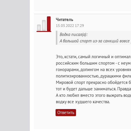
Читатель
15.03.2022 17:29
Водка писал(а):
А большой спорт из-за санкций вовсе
Это, кстати, самый логичный и оптим
российским большим спортом - с неу
гонорарами, допингом на всех уровнях
политизированностью, дурацкими фильм
Мировой спорт прекрасно обойдется бе
тот и будет дальше заниматься. Правда
А кто любил вместо этого выжрать вод
водку все худшего качества.
Ответить