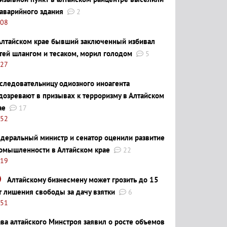
 аварийного здания
2
:08
Алтайском крае бывший заключенный избивал
тей шлангом и тесаком, морил голодом
5
:27
следовательницу одиозного иноагента
дозревают в призывах к терроризму в Алтайском
ае
17
:52
деральный министр и сенатор оценили развитие
омышленности в Алтайском крае
22
:19
Алтайскому бизнесмену может грозить до 15
т лишения свободы за дачу взятки
6
:51
ава алтайского Минстроя заявил о росте объемов