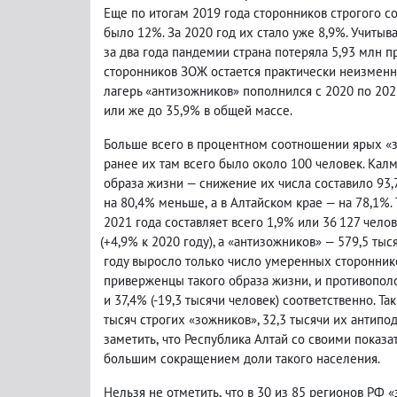
Еще по итогам 2019 года сторонников строгого с
было 12%. За 2020 год их стало уже 8,9%. Учиты
за два года пандемии страна потеряла 5,93 млн 
сторонников ЗОЖ остается практически неизменным
лагерь
«анти
зожников
»
пополнился с 2020 по 202
или же до 35,9% в общей массе.
Больше всего в процентном соотношении ярых
«
ранее их там всего было около 100 человек. Кал
образа жизни — снижение их числа составило 93,
на 80,4% меньше
,
а в Алтайском крае — на 78,1%.
2021 года составляет всего 1,9% или 36 127 чел
(
+4,9% к 2020 году), а
«анти
зожников
»
— 579,5 тыс
году выросло только число умеренных сторонни
приверженцы такого образа жизни
,
и противопол
и 37,4%
(
-19,3 тысячи человек) соответственно. Та
тысяч строгих
«
зожников
»
, 32,3 тысячи их антип
заметить
,
что Республика Алтай со своими показа
большим сокращением доли такого населения.
Нельзя не отметить
,
что в 30 из 85 регионов РФ
«