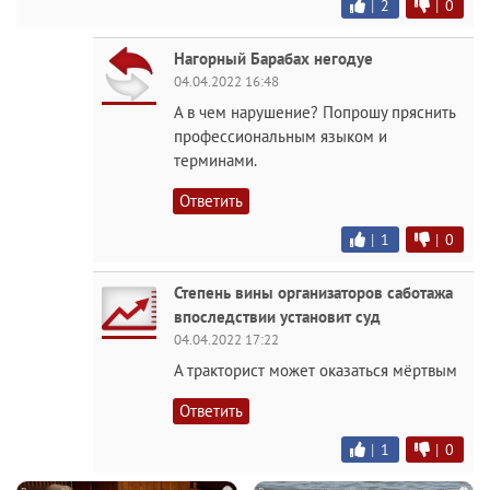
|
2
|
0
Нагорный Барабах негодуе
04.04.2022 16:48
А в чем нарушение? Попрошу пряснить
профессиональным языком и
терминами.
Ответить
|
1
|
0
Степень вины организаторов саботажа
впоследствии установит суд
04.04.2022 17:22
А тракторист может оказаться мёртвым
Ответить
|
1
|
0