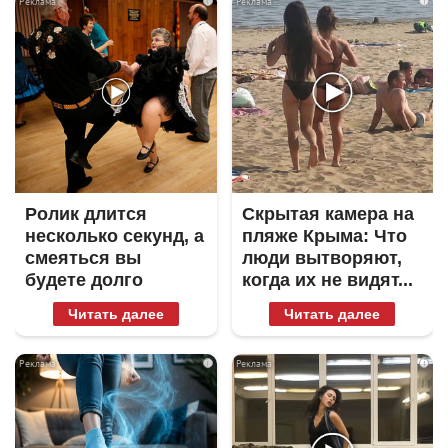
i
i
Ролик длится
Скрытая камера на
несколько секунд, а
пляже Крыма: Что
смеяться вы
люди вытворяют,
будете долго
когда их не видят...
Читать далее
Читать далее
i
i