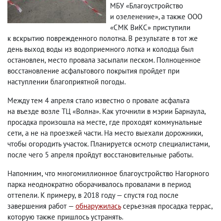
МБУ «Благоустройство
и озеленение», а также ООО
«СМК ВиКС» приступили
к вскрытию поврежденного полотна. В результате в тот же
день выход воды из водоприемного лотка и колодца был
остановлен
,
место провала засыпали песком. Полноценное
восстановление асфальтового покрытия пройдет при
наступлении благоприятной погоды.
Между тем 4 апреля стало известно о провале асфальта
на въезде возле ТЦ «Волна». Как уточнили в мэрии Барнаула
,
просадка произошла на месте
,
где проходят коммунальные
сети
,
а не на проезжей части. На место выехали дорожники
,
чтобы огородить участок. Планируется осмотр специалистами
,
после чего 5 апреля пройдут восстановительные работы.
Напомним
,
что многомиллионное благоустройство Нагорного
парка неоднократно оборачивалось провалами в период
оттепели. К примеру
,
в 2018 году — спустя год после
завершения работ —
обнаружилась
серьезная просадка террас
,
которую также пришлось устранять.