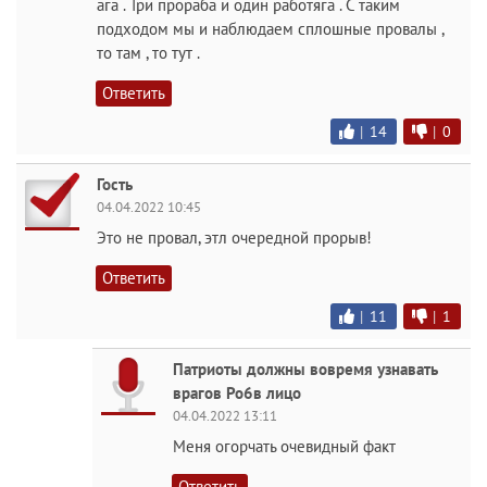
ага . Три прораба и один работяга . С таким
подходом мы и наблюдаем сплошные провалы ,
то там , то тут .
Ответить
|
14
|
0
Гость
04.04.2022 10:45
Это не провал, этл очередной прорыв!
Ответить
|
11
|
1
Патриоты должны вовремя узнавать
врагов Ро6в лицо
04.04.2022 13:11
Меня огорчать очевидный факт
Ответить