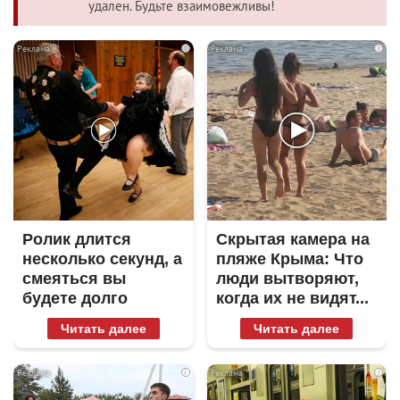
удален. Будьте взаимовежливы!
i
i
Ролик длится
Скрытая камера на
несколько секунд, а
пляже Крыма: Что
смеяться вы
люди вытворяют,
будете долго
когда их не видят...
Читать далее
Читать далее
i
i