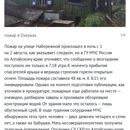
пожар в Озерках
1/6
Пожар на улице Набережной произошел в ночь с 1
на 2 августа
,
как указывает следком
,
но в ГУ МЧС России
по Алтайскому краю уточняют
,
что сообщение о возгорании
поступило им только в 7:18 утра. К моменту прибытия
спасателей крыша и веранда строения горели открытым
огнем. Площадь пожара составила 48 кв. м. К 8:15 его
ликвидировали. Однако на момент подготовки публикации
,
как
уточняли в прокуратуре
,
пожарные еще работали на месте —
очевидно
,
разбирали завалы и проливали обгоревшие
конструкции водой.
От здания мало что осталось — лишь
обугленный сруб. В ходе тушения сотрудники МЧС
обнаружили тела трех человек — двух девочек четырех и семи
лет
,
а также их бабушки. Мать несовершеннолетних получила
телесные повреждения. Органами СУ СКР по Алтайскому краю