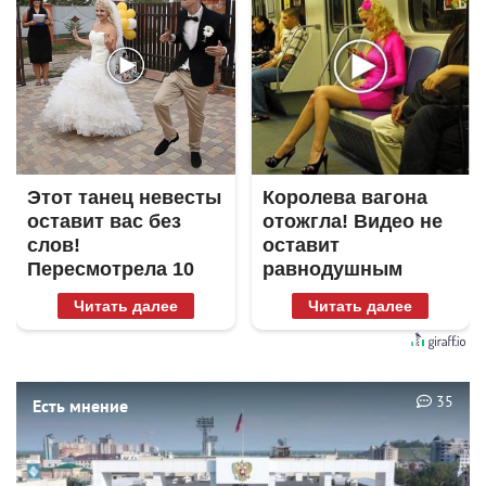
Этот танец невесты
Королева вагона
оставит вас без
отожгла! Видео не
слов!
оставит
Пересмотрела 10
равнодушным
раз
Читать далее
Читать далее
35
Есть мнение