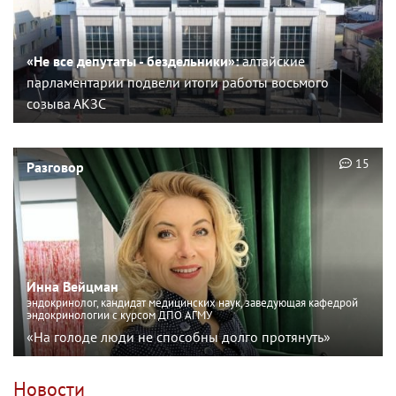
«Не все депутаты - бездельники»:
алтайские
парламентарии подвели итоги работы восьмого
созыва АКЗС
15
Разговор
Инна Вейцман
эндокринолог, кандидат медицинских наук, заведующая кафедрой
эндокринологии с курсом ДПО АГМУ
«На голоде люди не способны долго протянуть»
Новости