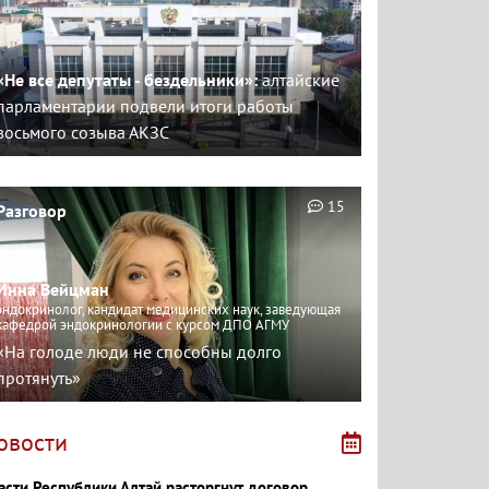
«Не все депутаты - бездельники»:
алтайские
парламентарии подвели итоги работы
восьмого созыва АКЗС
15
Разговор
Инна Вейцман
эндокринолог, кандидат медицинских наук, заведующая
кафедрой эндокринологии с курсом ДПО АГМУ
«На голоде люди не способны долго
протянуть»
овости
асти Республики Алтай расторгнут договор