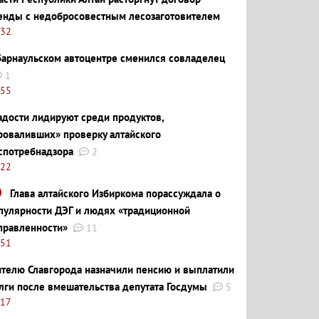
енды с недобросовестным лесозаготовителем
:32
барнаульском автоцентре сменился совладелец
1
:55
адости лидируют среди продуктов,
роваливших» проверку алтайского
спотребнадзора
2
:22
Глава алтайского Избиркома порассуждала о
пулярности ДЭГ и людях «традиционной
правленности»
11
:51
телю Славгорода назначили пенсию и выплатили
лги после вмешательства депутата Госдумы
5
:17