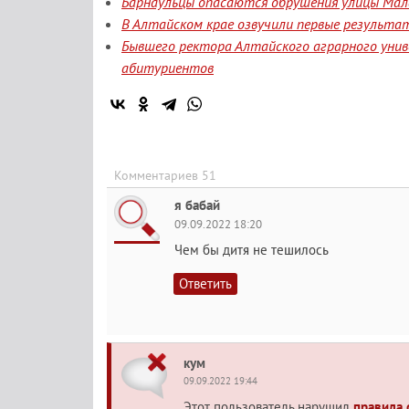
Барнаульцы опасаются обрушения улицы Мала
В Алтайском крае озвучили первые результа
Бывшего ректора Алтайского аграрного уни
абитуриентов
Комментариев 51
я бабай
09.09.2022 18:20
Чем бы дитя не тешилось
Ответить
кум
09.09.2022 19:44
Этот пользователь нарушил
правила