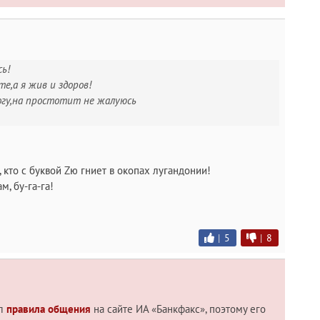
сь!
е,а я жив и здоров!
огу,на простотит не жалуюсь
 кто с буквой Zю гниет в окопах лугандонии!
м, бу-га-га!
|
5
|
8
ил
правила общения
на сайте ИА «Банкфакс», поэтому его