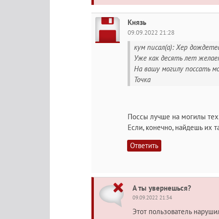
Князь
09.09.2022 21:28
кум писал(а): Хер дождете
Уже как десять лет желает
На вашу могилу поссать м
Точка
Поссы лучше на могилы тех,
Если, конечно, найдешь их та
Ответить
А ты увернешься?
09.09.2022 21:34
Этот пользователь наруш