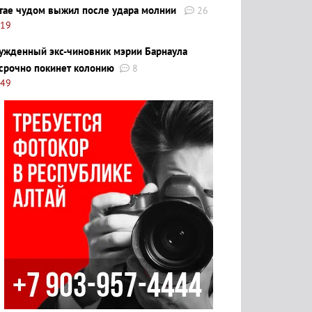
тае чудом выжил после удара молнии
26
:19
ужденный экс-чиновник мэрии Барнаула
срочно покинет колонию
8
:49