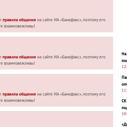
ил
правила общения
на сайте ИА «Банкфакс», поэтому его
те взаимовежливы!
На
ил
правила общения
на сайте ИА «Банкфакс», поэтому его
по
те взаимовежливы!
12
Па
оп
11
ил
правила общения
на сайте ИА «Банкфакс», поэтому его
те взаимовежливы!
СК
по
10
«Д