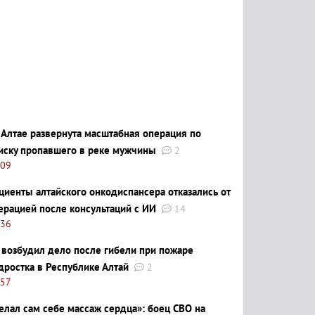
 Алтае развернута масштабная операция по
иску пропавшего в реке мужчины
2
:09
циенты алтайского онкодиспансера отказались от
ерацией после консультаций с ИИ
14
:36
 возбудил дело после гибели при пожаре
дростка в Республике Алтай
2
:57
елал сам себе массаж сердца»: боец СВО на