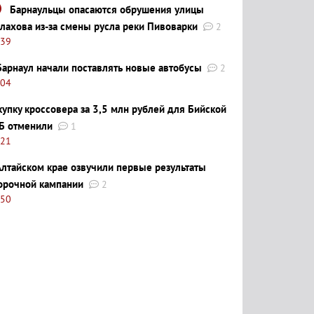
Барнаульцы опасаются обрушения улицы
лахова из-за смены русла реки Пивоварки
2
:39
Барнаул начали поставлять новые автобусы
2
:04
купку кроссовера за 3,5 млн рублей для Бийской
Б отменили
1
:21
Алтайском крае озвучили первые результаты
орочной кампании
2
:50