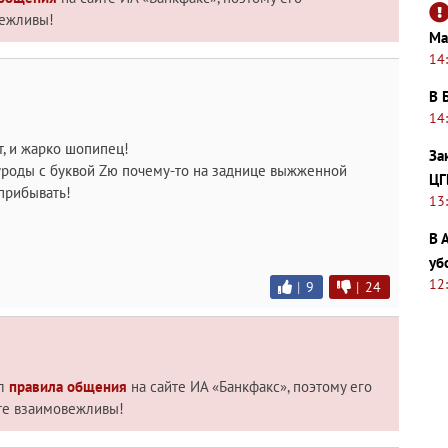
вежливы!
Ма
14
В 
14
ет, и жарко шопипец!
За
е уроды с буквой Zю почему-то на заднице выжженной
ЦГ
прибывать!
13
В 
уб
12
|
9
|
24
ил
правила общения
на сайте ИА «Банкфакс», поэтому его
те взаимовежливы!