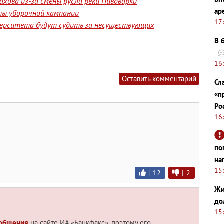
хова из-за смены русла реки Пивоварки
ар
ты уборочной кампании
17
верситета будут судить за несуществующих
В 
16
Оставить комментарий
Сл
«п
Ро
16
по
на
15
|
12
|
2
Жи
до
15
 общения
на сайте ИА «Банкфакс», поэтому его