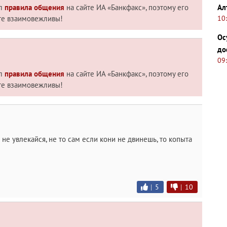
Ал
ил
правила общения
на сайте ИА «Банкфакс», поэтому его
10
те взаимовежливы!
Ос
до
09
ил
правила общения
на сайте ИА «Банкфакс», поэтому его
те взаимовежливы!
не увлекайся, не то сам если кони не двинешь, то копыта
|
5
|
10