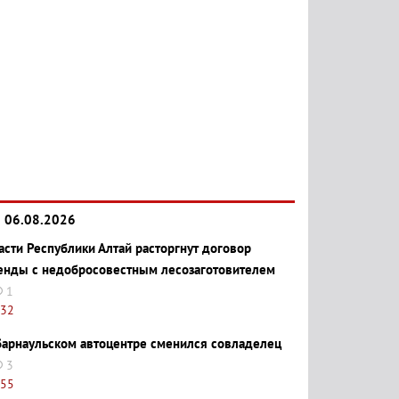
06.08.2026
асти Республики Алтай расторгнут договор
енды с недобросовестным лесозаготовителем
1
:32
барнаульском автоцентре сменился совладелец
3
:55