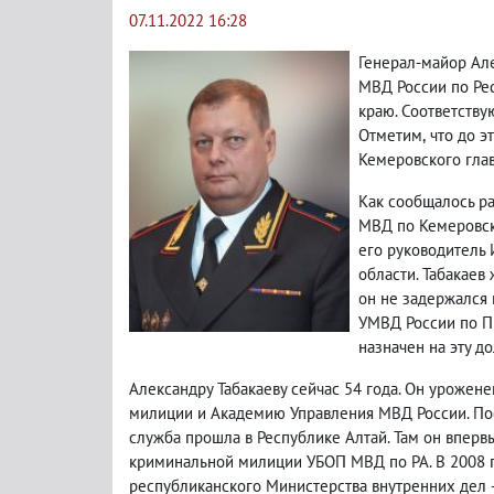
07.11.2022 16:28
Генерал-майор Ал
МВД России по Ре
краю. Соответству
Отметим
,
что до э
Кемеровского гла
Как сообщалось р
МВД по Кемеровско
его руководитель 
области. Табакаев
он не задержался 
УМВД России по П
назначен на эту д
Александру Табакаеву сейчас 54 года. Он урожен
милиции и Академию Управления МВД России. По
служба прошла в Республике Алтай. Там он впер
криминальной милиции УБОП МВД по РА. В 2008 г
республиканского Министерства внутренних дел 