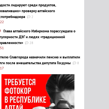
адости лидируют среди продуктов,
роваливших» проверку алтайского
спотребнадзора
2
:22
Глава алтайского Избиркома порассуждала о
пулярности ДЭГ и людях «традиционной
правленности»
28
:51
телю Славгорода назначили пенсию и выплатили
лги после вмешательства депутата Госдумы
8
:17