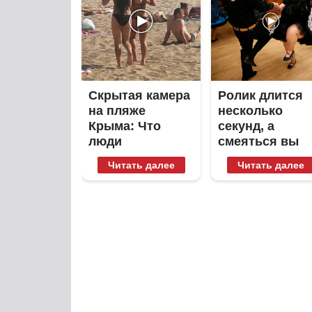
Скрытая камера
Ролик длится
на пляже
несколько
Крыма: Что
секунд, а
люди
смеяться вы
вытворяют,
будете долго
Читать далее
Читать далее
когда их не
видят...