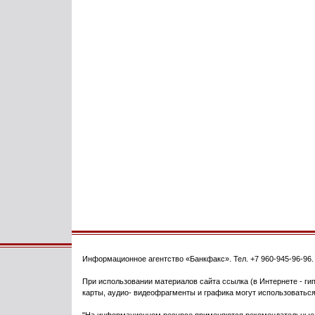
Информационное агентство
«Банкфакс»
. Тел.
+7 960-945-96-96
При использовании материалов сайта ссылка (в Интернете - гип
карты, аудио- видеофрагменты и графика могут использоваться
"На информационном ресурсе применяются рекомендательные т