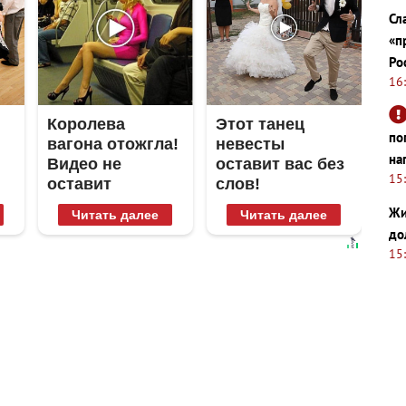
Сл
«п
Ро
16
Королева
Этот танец
по
вагона отожгла!
невесты
на
Видео не
оставит вас без
15
оставит
слов!
равнодушным
Пересмотрела
Жи
Читать далее
Читать далее
10 раз
до
15