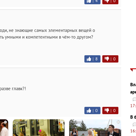
|
4
|
0
 люди, не знающие самых элементарных вещей о
ть умными и компетентными в чём-то другом?
|
8
|
0
Вл
азве главк?!
ар
17
|
0
|
0
В 
i
i
i
16