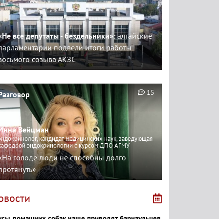
«Не все депутаты - бездельники»:
алтайские
парламентарии подвели итоги работы
восьмого созыва АКЗС
15
Разговор
Инна Вейцман
эндокринолог, кандидат медицинских наук, заведующая
кафедрой эндокринологии с курсом ДПО АГМУ
«На голоде люди не способны долго
протянуть»
овости
усы домашних собак чаще приводят барнаульцев