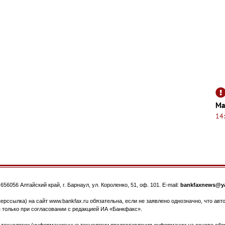
Ма
14
.
656056
Алтайский край, г. Барнаул
,
ул. Короленко, 51, оф. 101
. E-mail:
bankfaxnews@ya
ерссылка) на сайт www.bankfax.ru обязательна, если не заявлено однозначно, что ав
 только при согласовании с редакцией ИА «Банкфакс».
ехнологии (информационные технологии предоставления информации на основе сбора