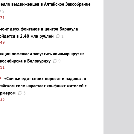
сеяли выдвиженцев в Алтайское Заксобрание
5
:21
монт двух фонтанов в центре Барнаула
ойдется в 2,48 млн рублей
1
:49
нкции помешали запустить авиамаршрут из
восибирска в Белокуриху
9
:11
«Свиньи едят своих поросят и падаль»: в
тайском селе нарастает конфликт жителей с
рмером
3
:33