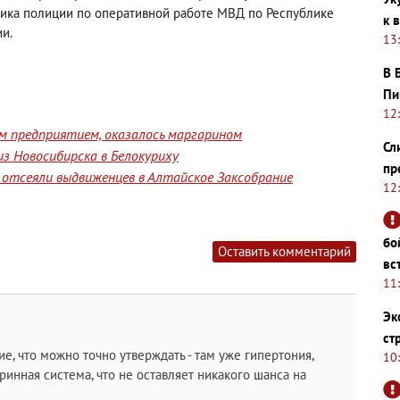
ника полиции по оперативной работе МВД по Республике
к 
и.
13
В 
Пи
12
им предприятием, оказалось маргарином
Сл
з Новосибирска в Белокуриху
пр
отсеяли выдвиженцев в Алтайское Заксобрание
12
бо
Оставить комментарий
вс
11
Эк
ст
ие, что можно точно утверждать - там уже гипертония,
10
инная система, что не оставляет никакого шанса на