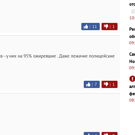
от
10
|
11
|
1
Ре
об
09
Са
в --у них на 95% ожиревшие . Даже лежачие полицейские
Но
09
|
7
|
1
ал
фе
08