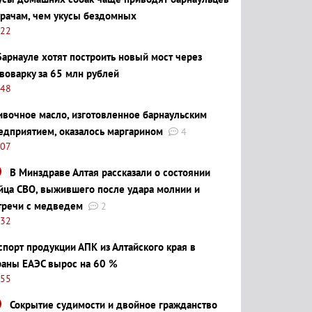
врачам, чем укусы бездомных
:22
Барнауле хотят построить новый мост через
воварку за 65 млн рублей
:48
ивочное масло, изготовленное барнаульским
едприятием, оказалось маргарином
4
:07
В Минздраве Алтая рассказали о состоянии
йца СВО, выжившего после удара молнии и
тречи с медведем
2
:32
спорт продукции АПК из Алтайского края в
раны ЕАЭС вырос на 60 %
:55
Сокрытие судимости и двойное гражданство