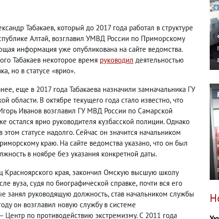
ександр Табакаев
,
который до 2017 года работал в структуре
спублике Алтай
,
возглавил УМВД России по Приморскому
ющая информация уже опубликована на сайте ведомства.
того Табакаев некоторое время
руководил
деятельностью
вка
,
но в статусе «врио».
анее
,
еще в 2017 года Табакаева назначили замначальника ГУ
й области. В октябре текущего года стало известно
,
что
Игорь Иванов возглавил ГУ МВД России по Самарской
 же остался врио руководителя кузбасской полиции. Однако
в этом статусе надолго. Сейчас он значится начальником
риморскому краю. На сайте ведомства указано
,
что он был
олжность в ноябре без указания конкретной даты.
ец Красноярского края
,
закончил Омскую высшую школу
сле вуза
,
судя по биографической справке
,
почти вся его
вые занял руководящую должность
,
став начальником службы
Н
оду он возглавил новую службу в системе
— Центр по противодействию экстремизму. С 2011 года
Ук