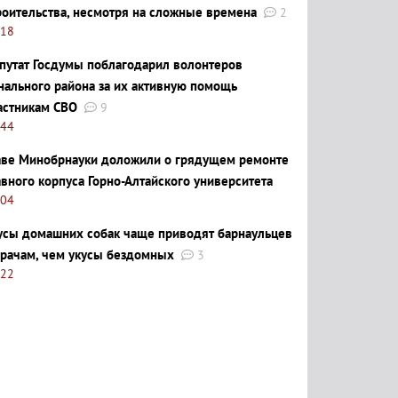
роительства, несмотря на сложные времена
2
:18
путат Госдумы поблагодарил волонтеров
нального района за их активную помощь
астникам СВО
9
:44
аве Минобрнауки доложили о грядущем ремонте
авного корпуса Горно-Алтайского университета
:04
усы домашних собак чаще приводят барнаульцев
врачам, чем укусы бездомных
3
:22