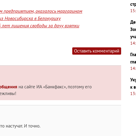
ст
15
им предприятием, оказалось маргарином
з Новосибирска в Белокуриху
Де
 лет лишения свободы за дачу взятки
Зо
уч
14
Оставить комментарий
Гл
гл
14
Ук
 общения
на сайте ИА «Банкфакс», поэтому его
к 
вежливы!
13
то настучат. И точно.