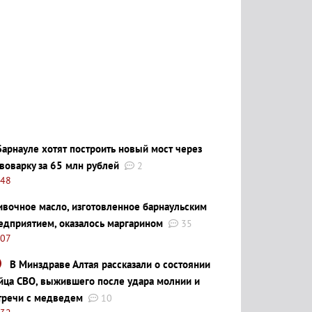
Барнауле хотят построить новый мост через
воварку за 65 млн рублей
2
:48
ивочное масло, изготовленное барнаульским
едприятием, оказалось маргарином
35
:07
В Минздраве Алтая рассказали о состоянии
йца СВО, выжившего после удара молнии и
тречи с медведем
10