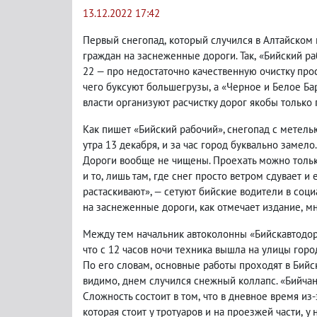
13.12.2022 17:42
Первый снегопад
,
который случился в Алтайском 
граждан на заснеженные дороги. Так
,
«Бийский р
22 — про недостаточно качественную очистку пр
чего буксуют большегрузы
,
а «Черное и Белое Ба
власти организуют расчистку дорог якобы только 
Как пишет «Бийский рабочий», снегопад с метелью
утра 13 декабря
,
и за час город буквально замело
Дороги вообще не чищены. Проехать можно толь
и то
,
лишь там
,
где снег просто ветром сдувает и
растаскивают», — сетуют бийские водители в соц
на заснеженные дороги
,
как отмечает издание
,
мн
Между тем начальник автоколонны «Бийскавтодор
что с 12 часов ночи техника вышла на улицы горо
По его словам
,
основные работы проходят в Бий
видимо
,
днем случился снежный коллапс. «Бийчан
Сложность состоит в том
,
что в дневное время из
которая стоит у тротуаров и на проезжей части
,
у 