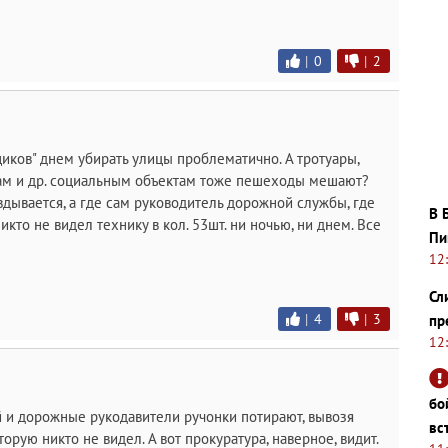
|
0
|
2
щиков" днем убирать улицы проблематично. А тротуары,
цам и др. социальным объектам тоже пешеходы мешают?
дывается, а где сам руководитель дорожной службы, где
В 
то не видел технику в кол. 53шт. ни ночью, ни днем. Все
Пи
12
Сл
|
4
|
3
пр
12
бо
й и дорожные рукодавители ручонки потирают, вывозя
вс
торую никто не видел. А вот прокуратура, наверное, видит.