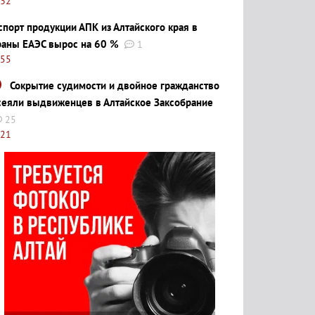
:32
спорт продукции АПК из Алтайского края в
раны ЕАЭС вырос на 60 %
1
:55
Сокрытие судимости и двойное гражданство
сеяли выдвиженцев в Алтайское Заксобрание
25
:21