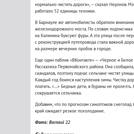
нормально чистить дороги», — сказал Неронов. Мэр
работало 52 единицы техники.
В Барнауле же автомобилисты обратили внимание
железнодорожного моста. По словам подписчика п
на Калинина буксуют фуры. А эта улица после пер
с реконструкцией путепровода стала важной дор
на размере вечерних пробок в городе.
Еще один паблик «ВКонтакте» — «Черное и Белое
Рассказиха Первомайского района. Она сообщила
,
скандалов
,
поэтому подчас сельчане чистят улицы
Каждый год боимся наступления зимы. Чистку дор
платить. <…> Бедные дети
,
в бураны не пролезть.
сокрушается сельчанка.
Добавим
,
что по прогнозам синоптиков снегопад 
край ожидает резкое похолодание.
Фото:
Barnaul 22