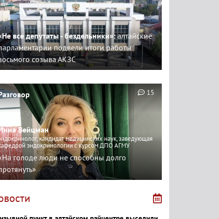
«Не все депутаты - бездельники»:
алтайские
парламентарии подвели итоги работы
восьмого созыва АКЗС
15
Разговор
Инна Вейцман
эндокринолог, кандидат медицинских наук, заведующая
кафедрой эндокринологии с курсом ДПО АГМУ
«На голоде люди не способны долго
протянуть»
овости
изывной пункт в алтайском райцентре выселили