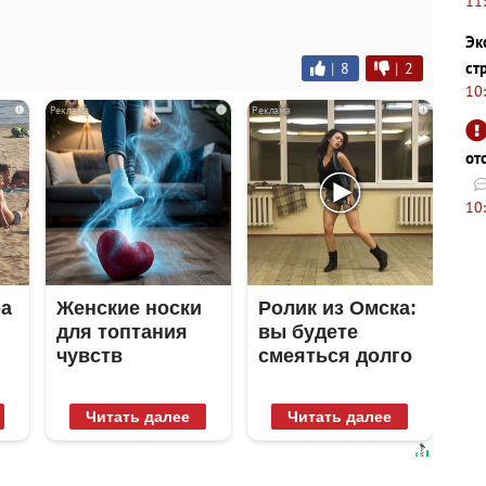
11
Эк
ст
|
8
|
2
10
i
i
i
от
10
ра
Женские носки
Ролик из Омска:
для топтания
вы будете
чувств
смеяться долго
Читать далее
Читать далее