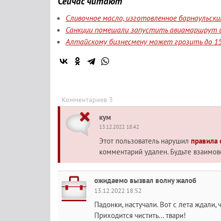
Сейчас читают
Сливочное масло, изготовленное барнаульск
Санкции помешали запустить авиамаршрут и
Алтайскому бизнесмену может грозить до 15
Комментариев 3
кум
13.12.2022 18:42
Этот пользователь нарушил
правила
комментарий удален. Будьте взаимо
ожидаемо вызвал волну жалоб
13.12.2022 18:52
Падонки, настучали. Вот с лета ждали, ч
Приходится чистить... твари!