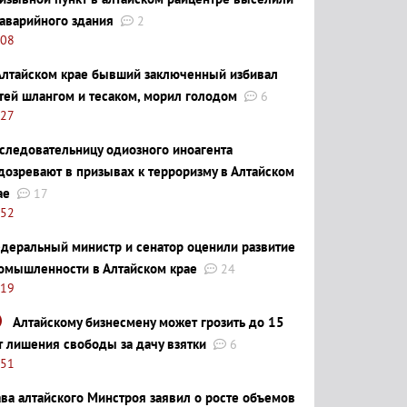
 аварийного здания
2
:08
Алтайском крае бывший заключенный избивал
тей шлангом и тесаком, морил голодом
6
:27
следовательницу одиозного иноагента
дозревают в призывах к терроризму в Алтайском
ае
17
:52
деральный министр и сенатор оценили развитие
омышленности в Алтайском крае
24
:19
Алтайскому бизнесмену может грозить до 15
т лишения свободы за дачу взятки
6
:51
ава алтайского Минстроя заявил о росте объемов