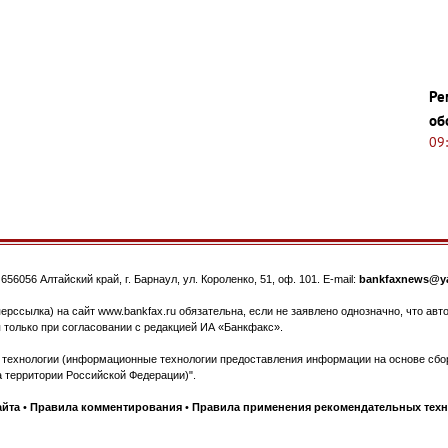
Ре
об
09
.
656056
Алтайский край, г. Барнаул
,
ул. Короленко, 51, оф. 101
. E-mail:
bankfaxnews@ya
ерссылка) на сайт www.bankfax.ru обязательна, если не заявлено однозначно, что ав
 только при согласовании с редакцией ИА «Банкфакс».
ехнологии (информационные технологии предоставления информации на основе сбора
 территории Российской Федерации)".
айта
•
Правила комментирования
•
Правила применения рекомендательных тех