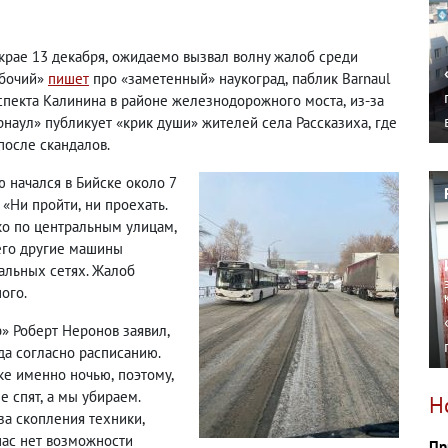
крае 13 декабря
,
ожидаемо вызвал волну жалоб среди
абочий»
пишет
про «заметенный» наукоград
,
паблик Barnaul
оспекта Калинина в районе железнодорожного моста
,
из-за
рнаул» публикует «крик души» жителей села Рассказиха
,
где
после скандалов.
 начался в Бийске около 7
. «Ни пройти
,
ни проехать.
ко по центральным улицам
,
 его другие машины
иальных сетях. Жалоб
ого.
» Роберт Неронов заявил
,
да согласно расписанию.
ске именно ночью
,
поэтому
,
е спят
,
а мы убираем.
Н
-за скопления техники
,
нас нет возможности
Пр