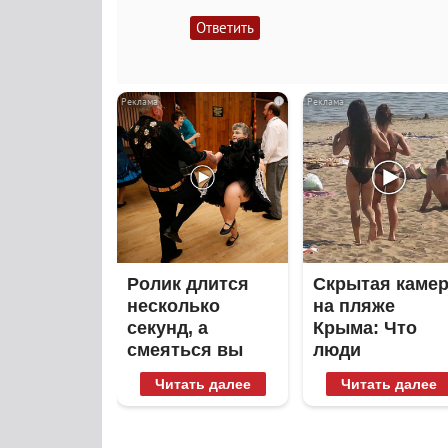
Ответить
i
Ролик длится
Скрытая каме
несколько
на пляже
секунд, а
Крыма: Что
смеяться вы
люди
будете долго
вытворяют,
Читать далее
Читать далее
когда их не
видят...