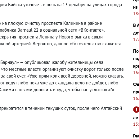
ия Бийска уточняет: в ночь на 13 декабря на улицах города
из
18
 на плохую очистку проспекта Калинина в районе
В 
аблика Barnaul 22 в социальной сети «ВКонтакте»,
де
екрытия проспекта Ленина у Нового рынка в связи
17
ожной артерией. Вероятно
,
данное обстоятельство скажется
По
по
 Барнаул» — опубликовал жалобу жительницы села
кр
что местные власти организуют очистку дорог только после
16
 за свой счет. «Уже прям крик всей деревней
,
можно сказать.
ог ведут либо пока уже до скандала дело не дойдет
,
либо —
Фе
 Какими словами доносить и куда
,
чтобы нас услышали?» —
пр
16
прекратится в течении текущих суток
,
после чего Алтайский
ле
15
Гл