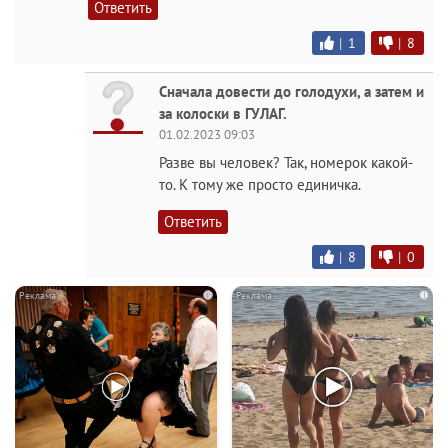
Ответить
|
1
|
8
Сначала довести до голодухи, а затем и
за колоски в ГУЛАГ.
01.02.2023 09:03
Разве вы человек? Так, номерок какой-
то. К тому же просто единичка.
Ответить
|
8
|
0
i
i