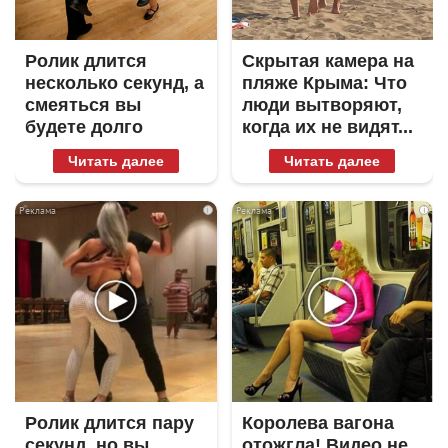
Ролик длится
Скрытая камера на
несколько секунд, а
пляже Крыма: Что
смеяться вы
люди вытворяют,
будете долго
когда их не видят...
Читать далее
Читать далее
i
i
Ролик длится пару
Королева вагона
секунд, но вы
отожгла! Видео не