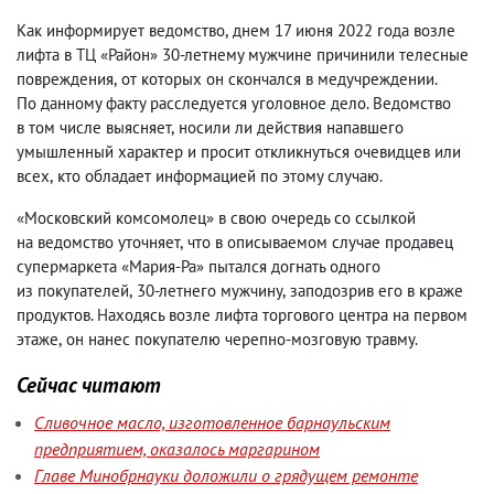
Как информирует ведомство
,
днем 17 июня 2022 года возле
лифта в ТЦ «Район» 30-летнему мужчине причинили телесные
повреждения
,
от которых он скончался в медучреждении.
По данному факту расследуется уголовное дело. Ведомство
в том числе выясняет
,
носили ли действия напавшего
умышленный характер и просит откликнуться очевидцев или
всех
,
кто обладает информацией по этому случаю.
«Московский комсомолец» в свою очередь со ссылкой
на ведомство уточняет
,
что в описываемом случае продавец
супермаркета «Мария-Ра» пытался догнать одного
из покупателей
,
30-летнего мужчину
,
заподозрив его в краже
продуктов. Находясь возле лифта торгового центра на первом
этаже
,
он нанес покупателю черепно-мозговую травму.
Сейчас читают
Сливочное масло, изготовленное барнаульским
предприятием, оказалось маргарином
Главе Минобрнауки доложили о грядущем ремонте