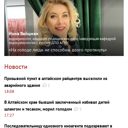
Инна Вейцман
эндокринолог, кандидат медицинских наук, заведующая кафедрой
эндокринологии с курсом ДПО АГМУ
«На голоде люди не способны долго протянуть»
Новости
Призывной пункт в алтайском райцентре выселили из
аварийного здания
2
18:08
В Алтайском крае бывший заключенный избивал детей
шлангом и тесаком, морил голодом
5
17:27
Последовательницу одиозного иноагента подозревают в