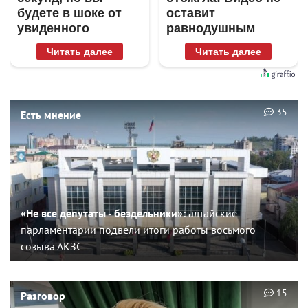
будете в шоке от
оставит
увиденного
равнодушным
Читать далее
Читать далее
35
Есть мнение
«Не все депутаты - бездельники»:
алтайские
парламентарии подвели итоги работы восьмого
созыва АКЗС
15
Разговор