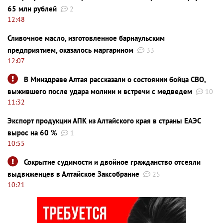
65 млн рублей
2
12:48
Сливочное масло, изготовленное барнаульским
предприятием, оказалось маргарином
33
12:07
В Минздраве Алтая рассказали о состоянии бойца СВО,
выжившего после удара молнии и встречи с медведем
10
11:32
Экспорт продукции АПК из Алтайского края в страны ЕАЭС
вырос на 60 %
1
10:55
Сокрытие судимости и двойное гражданство отсеяли
выдвиженцев в Алтайское Заксобрание
25
10:21