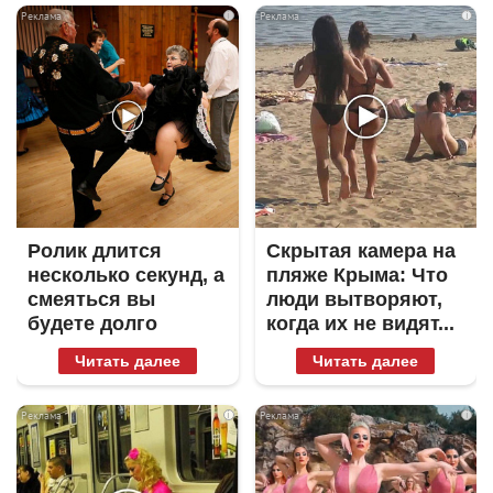
i
i
Ролик длится
Скрытая камера на
несколько секунд, а
пляже Крыма: Что
смеяться вы
люди вытворяют,
будете долго
когда их не видят...
Читать далее
Читать далее
i
i