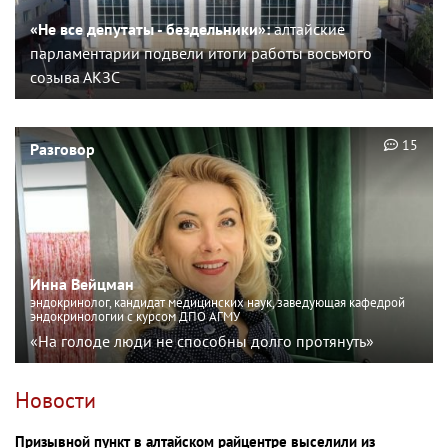
«Не все депутаты - бездельники»:
алтайские
парламентарии подвели итоги работы восьмого
созыва АКЗС
15
Разговор
Инна Вейцман
эндокринолог, кандидат медицинских наук, заведующая кафедрой
эндокринологии с курсом ДПО АГМУ
«На голоде люди не способны долго протянуть»
Новости
Призывной пункт в алтайском райцентре выселили из