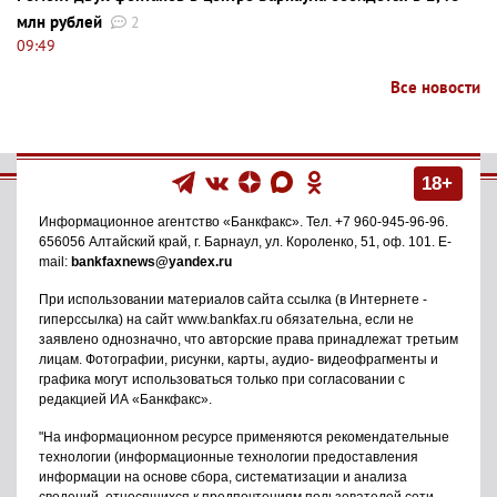
млн рублей
2
09:49
Все новости
18+
Информационное агентство
«Банкфакс»
. Тел.
+7 960-945-96-96
.
656056
Алтайский край, г. Барнаул
,
ул. Короленко, 51, оф. 101
. E-
mail:
bankfaxnews@yandex.ru
При использовании материалов сайта ссылка (в Интернете -
гиперссылка) на сайт www.bankfax.ru обязательна, если не
заявлено однозначно, что авторские права принадлежат третьим
лицам. Фотографии, рисунки, карты, аудио- видеофрагменты и
графика могут использоваться только при согласовании с
редакцией ИА «Банкфакс».
"На информационном ресурсе применяются рекомендательные
технологии (информационные технологии предоставления
информации на основе сбора, систематизации и анализа
сведений, относящихся к предпочтениям пользователей сети