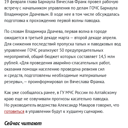
19 февраля глава Барнаула Вячеслав Франк провел рабочую
встречу с начальником управления по делам ГОЧС Барнаула
Владимиром Драчевым. В ходе нее в том числе обсуждалась
подготовка к прохождению первой волны паводка.
По словам Владимира Драчева
,
первая волна в городе
ожидается в третьей декаде марта — второй декаде апреля.
Для снижения последствий пропуска талых и паводковых вод
управление ГОЧС реализуют 50 предупредительных
мероприятий
,
общий бюджет которых составляет 14,5 млн
рублей. «Для проведения аварийно-спасательных работ
,
оказания помощи населению проведена ревизия сил
и средств
,
подготовлены необходимые материальные
резервы», — проинформировал он Вячеслава Франка.
Как уже сообщалось ранее
,
в ГУ МЧС России по Алтайскому
краю еще не озвучивали прогнозы касательно паводка.
Но руководитель ведомства Александр Макаров говорил
,
что
готовиться
в управлении будут к худшему сценарию.
Сейчас читают