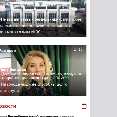
«Не все депутаты - бездельники»:
алтайские
парламентарии подвели итоги работы
восьмого созыва АКЗС
15
Разговор
Инна Вейцман
эндокринолог, кандидат медицинских наук, заведующая
кафедрой эндокринологии с курсом ДПО АГМУ
«На голоде люди не способны долго
протянуть»
овости
асти Республики Алтай расторгнут договор