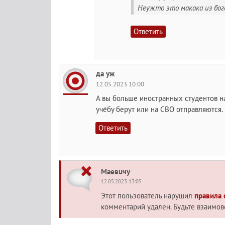
Неужто это макака из бог
Ответить
да уж
12.05.2023 10:00
А вы больше иностранных студентов на
учёбу берут или на СВО отправляются.
Ответить
Maeвuчy
12.05.2023 13:05
Этот пользователь нарушил
правила
комментарий удален. Будьте взаимо