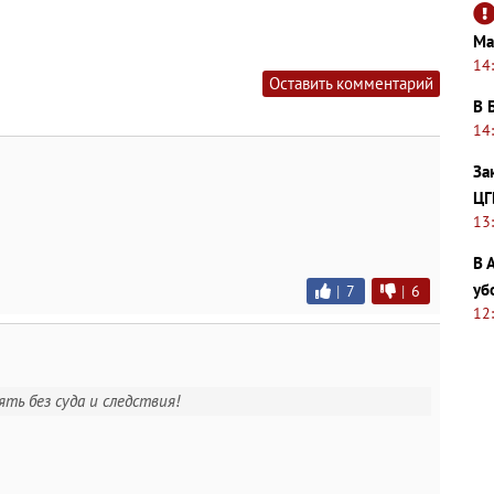
Ма
14
Оставить комментарий
В 
14
За
ЦГ
13
В 
уб
|
7
|
6
12
ять без суда и следствия!