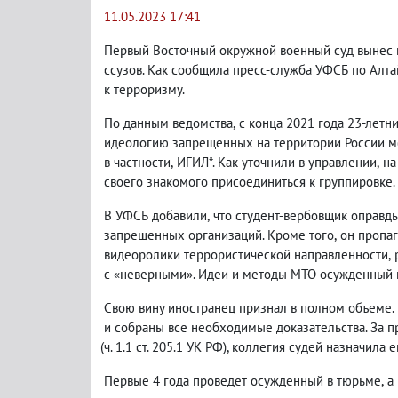
11.05.2023 17:41
Первый Восточный окружной военный суд
вынес 
ссузов. Как сообщила пресс-служба УФСБ по Алт
к терроризму.
По данным ведомства
,
с конца 2021 года 23-лет
идеологию запрещенных на территории России м
в частности
,
ИГИЛ*. Как уточнили в управлении
,
на
своего знакомого присоединиться к группировке.
В УФСБ добавили
,
что студент-вербовщик оправд
запрещенных организаций. Кроме того
,
он пропа
видеоролики террористической направленности
,
с «неверными». Идеи и методы МТО осужденный 
Свою вину иностранец признал в полном объеме.
и собраны все необходимые доказательства. За 
(
ч. 1.1 ст. 205.1 УК РФ), коллегия судей назначила
Первые 4 года проведет осужденный в тюрьме
,
а