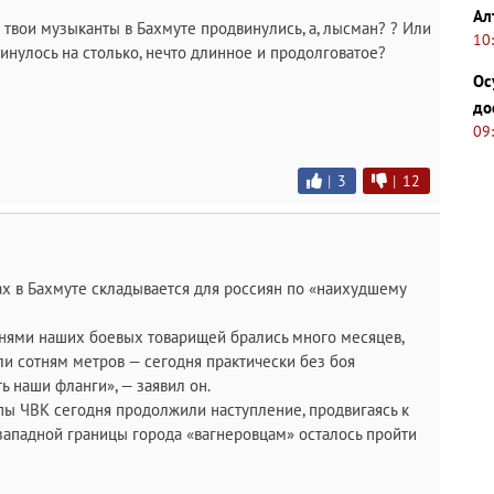
Ал
 твои музыканты в Бахмуте продвинулись, а, лыcмaн? ? Или
10
винулось на столько, нечто длинное и продолговатое?
Ос
до
09
|
3
|
12
ах в Бахмуте складывается для россиян по «наихудшему
знями наших боевых товарищей брались много месяцев,
ли сотням метров — сегодня практически без боя
ь наши фланги», — заявил он.
пы ЧВК сегодня продолжили наступление, продвигаясь к
о западной границы города «вагнеровцам» осталось пройти