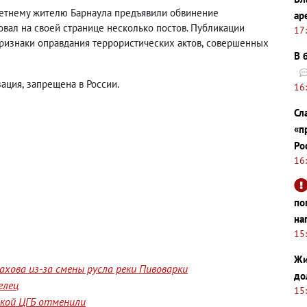
-летнему жителю Барнаула предъявили обвинение
ар
вал на своей странице несколько постов. Публикации
17
ризнаки оправдания террористических актов
,
совершенных
В 
зация
,
запрещена в России.
16
Сл
«п
Ро
16
по
на
15
Жи
хова из-за смены русла реки Пивоварки
до
елец
15
йской ЦГБ отменили