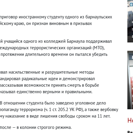
приговор иностранному студенту одного из барнаульских
айскому краю
,
он признан виновным в призывах
ний учащийся одного из колледжей Барнаула поддерживал
еждународных террористических организаций
(
МТО),
 протяжении длительного времени он пытался убедить
ывал насильственные и разрушительные методы
гандировал радикальные идеи и демонстрировал
рассказывая возможности принять смерть в борьбе
называл единственно верными и правильными.
 В отношении студента было заведено уголовное дело
пропаганду терроризма
(
ч. 1 ст. 205.2 УК РФ), а также вербовку
 ему наказание в виде лишения свободы сроком на 11 лет.
Н
 после — в колонии строгого режима.
Вл