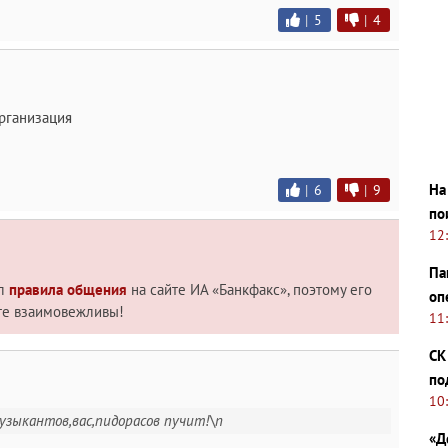
|
5
|
4
рганизация
На
|
6
|
9
по
12
Па
ил
правила общения
на сайте ИА «Банкфакс», поэтому его
оп
те взаимовежливы!
11
СК
по
10
музыкантов,вас,пидopасов пучит!\n
«Д