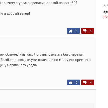
й по счету стул уже пропалил от этой новости? ??
В 
ор
ам и добрый вечер!
09
|
5
|
4
м объеме. " - из какой страны была эта богомерзкая
е бомбардировщики уже вылетели по месту его прежнего
дину морального урода?
|
0
|
4