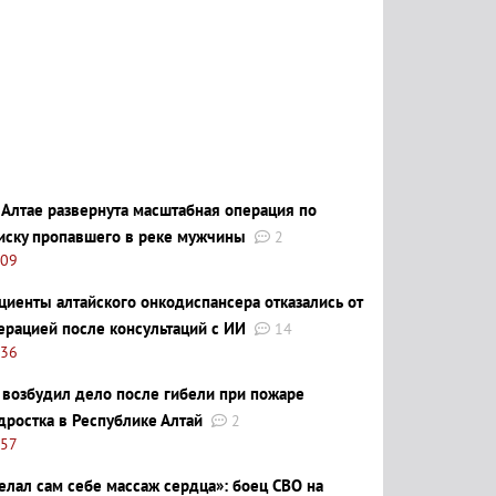
 Алтае развернута масштабная операция по
иску пропавшего в реке мужчины
2
:09
циенты алтайского онкодиспансера отказались от
ерацией после консультаций с ИИ
14
:36
 возбудил дело после гибели при пожаре
дростка в Республике Алтай
2
:57
елал сам себе массаж сердца»: боец СВО на