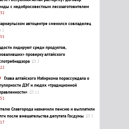
енды с недобросовестным лесозаготовителем
:32
барнаульском автоцентре сменился совладелец
1
:55
адости лидируют среди продуктов,
роваливших» проверку алтайского
спотребнадзора
2
:22
Глава алтайского Избиркома порассуждала о
пулярности ДЭГ и людях «традиционной
правленности»
11
:51
телю Славгорода назначили пенсию и выплатили
лги после вмешательства депутата Госдумы
5
:17