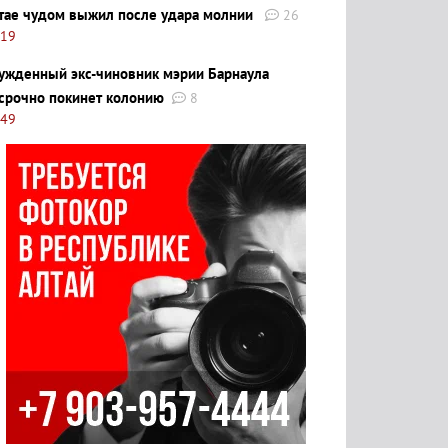
тае чудом выжил после удара молнии
26
:19
ужденный экс-чиновник мэрии Барнаула
срочно покинет колонию
8
:49