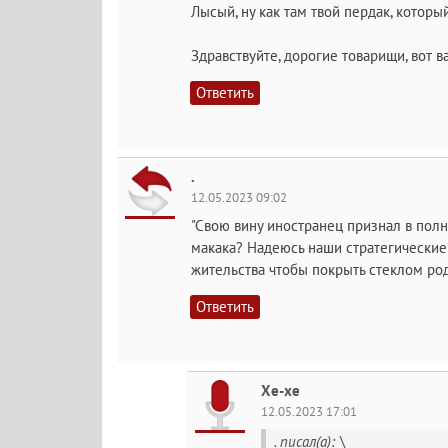
Лысый, ну как там твой пepдaк, которы
Здравствуйте, дорогие товарищи, вот в
Ответить
.
12.05.2023 09:02
"Свою вину иностранец признал в полно
макака? Надеюсь наши стратегически
жительства чтобы покрыть стеклом ро
Ответить
Хе-хе
12.05.2023 17:01
. писал(а): \