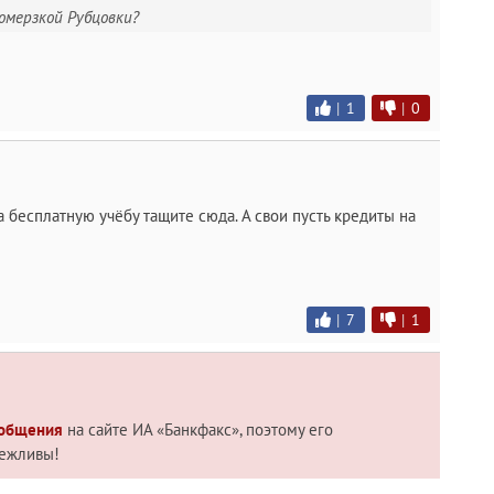
омерзкой Рубцовки?
|
1
|
0
 бесплатную учёбу тащите сюда. А свои пусть кредиты на
|
7
|
1
 общения
на сайте ИА «Банкфакс», поэтому его
вежливы!