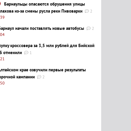
Барнаульцы опасаются обрушения улицы
лахова из-за смены русла реки Пивоварки
2
:39
Барнаул начали поставлять новые автобусы
2
:04
купку кроссовера за 3,5 млн рублей для Бийской
Б отменили
1
:21
Алтайском крае озвучили первые результаты
орочной кампании
2
:50