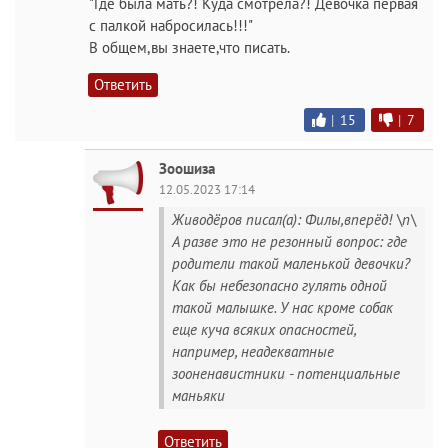
"Где была мать?! Куда смотрела?! Девочка первая
с палкой набросилась!!!"
В общем,вы знаете,что писать.
Ответить
|
15
|
7
Зоошиза
12.05.2023 17:14
Живодёров писал(а): Филы,вперёд! \n\
А разве это не резонный вопрос: где
родители такой маленькой девочки?
Как бы небезопасно гулять одной
такой малышке. У нас кроме собак
еще куча всяких опасностей,
например, неадекватные
зооненавистники - потенциальные
маньяки
Ответить