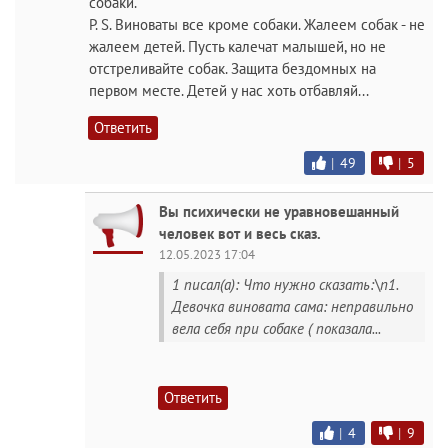
собаки.
P. S. Виноваты все кроме собаки. Жалеем собак - не
жалеем детей. Пусть калечат малышей, но не
отстреливайте собак. Защита бездомных на
первом месте. Детей у нас хоть отбавляй...
Ответить
|
49
|
5
Вы психически не уравновешанный
человек вот и весь сказ.
12.05.2023 17:04
1 писал(а): Что нужно сказать:\n1.
Девочка виновата сама: неправильно
вела себя при собаке ( показала...
Ответить
|
4
|
9