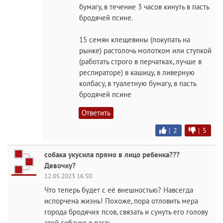
бумагу, в течение 3 часов кинуть в пасть
бродячей псине.
15 семян клещевины (покупать на
рынке) растолочь молотком или ступкой
(работать строго в перчатках, лучше в
респираторе) в кашицу, в ливерную
колбасу, в туалетную бумагу, в пасть
бродячей псине
Ответить
|
2
|
5
собака укусила прямо в лицо ребенка???
Девочку?
12.05.2023 16:50
Что теперь будет с её внешностью? Навсегда
испорчена жизнь! Похоже, пора отловить мера
города бродячих псов, связать и сунуть его голову
этой собачке в пасть.