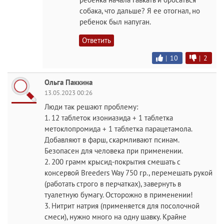
собака, что дальше? Я ее отогнал, но
ребенок был напуган.
Ответить
|
10
|
2
Ольга Паккина
13.05.2023 00:26
Люди так решают проблему:
1. 12 таблеток изониазида + 1 таблетка
метоклопромида + 1 таблетка парацетамола.
Добавляют в фарш, скармливают псинам.
Безопасен для человека при применении.
2. 200 грамм крысид-покрытия смешать с
консервой Breeders Way 750 гр., перемешать рукой
(работать строго в перчатках), завернуть в
туалетную бумагу. Осторожно в применении!
3. Нитрит натрия (применяется для посолочной
смеси), нужно много на одну шавку. Крайне