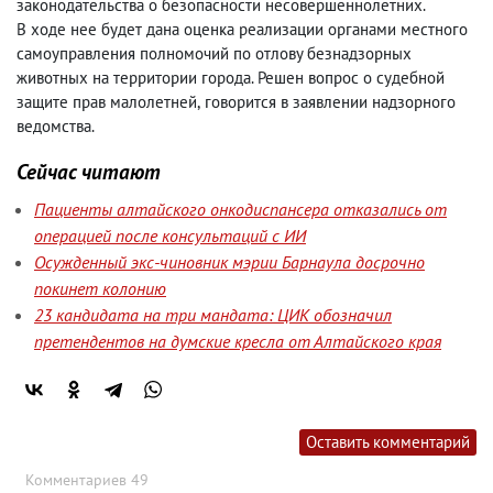
законодательства о безопасности несовершеннолетних.
В ходе нее будет дана оценка реализации органами местного
самоуправления полномочий по отлову безнадзорных
животных на территории города. Решен вопрос о судебной
защите прав малолетней
,
говорится в заявлении надзорного
ведомства.
Сейчас читают
Пациенты алтайского онкодиспансера отказались от
операцией после консультаций с ИИ
Осужденный экс-чиновник мэрии Барнаула досрочно
покинет колонию
23 кандидата на три мандата: ЦИК обозначил
претендентов на думские кресла от Алтайского края
Оставить комментарий
Комментариев 49