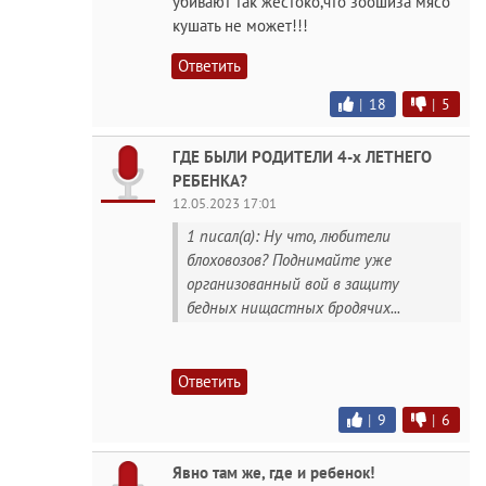
убивают так жестоко,что зоошиза мясо
кушать не может!!!
Ответить
|
18
|
5
ГДЕ БЫЛИ РОДИТЕЛИ 4-х ЛЕТНЕГО
РЕБЕНКА?
12.05.2023 17:01
1 писал(а): Ну что, любители
блоховозов? Поднимайте уже
организованный вой в защиту
бедных нищастных бродячих...
Ответить
|
9
|
6
Явно там же, где и ребенок!