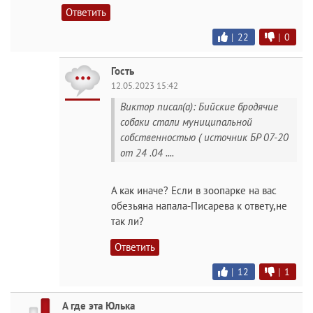
Ответить
|
22
|
0
Гость
12.05.2023 15:42
Виктор писал(а): Бийские бродячие
собаки стали муниципальной
собственностью ( источник БР 07-20
от 24 .04 ....
А как иначе? Если в зоопарке на вас
обезьяна напала-Писарева к ответу,не
так ли?
Ответить
|
12
|
1
А где эта Юлька