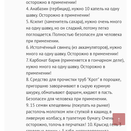
осторожно в применении!
4. Анабазин (гербицид), нужно 10 капель на одну
шавку. Осторожно в применении!
5. Ксилит (заменитель сахара), нужно очень много
на одну шавку, но он сладкий, потому легко
поглощается. Полностью безопасен для человека
при применении.
6. Истолчённый свинец (из аккамуляторов), нужно
много на одну шавку. Осторожно в применении!
7. Карбонат бария (применяется в гончарном деле),
нужно много на одну шавку. Осторожно в
применении!
8. Средство для прочистки труб "Крот" в порошке,
пригоршню заворачивают в сырую куриную
шкурку, обматывают фаршем, кидают в пасть.
Безопасен для человека при применении.
9. 15 семян клещевины (покупать на рынке)
растолочь молотком или ступкой в кашицу, в
↑
ливерную колбасу, в туалетную бумагу. Очень
осторожно, толочь в перчатках! 10. Крысид гель 3
столовые ложки + 5 табл. метоклопромида.