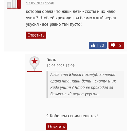
12.05.2023 15:40
которая орала что наши дети - скоты и их надо
учить? Чтоб её крокодил за безмозглый череп
укусил - всё равно там пусто!
Ответить
|
20
|
5
Гость
12.05.2023 17:09
А где эта Юлька писал(а): которая
орала что наши дети - скоты и их
надо учить? Чтоб её крокодил за
безмозглый череп укусил...
C Кобелем своим тешется!
Ответить