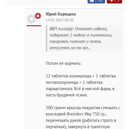
|
26
|
3
Юрий Корецких
13.05.2023 00:30
ВВП писал(а): Отловят собачку,
подержат 2 недели в питомники,
покормят, полечат и опять
отпустят, на то же...
Потом её кормить:
12 таблеток изониазида + 1 таблетка
метоклопромида + 1 таблетка
парацетамола. Всё в мясной фарш, в
пасть бродячей псине.
200 грамм крысид-покрытия смешать с
консервой Breeders Way 750 гр.,
перемешать рукой (работать строго в
перчатках), завернуть в туалетную