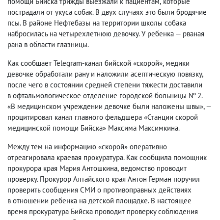
помощи Бийска трижды выезжали к пациентам
,
которые
пострадали от укуса собак. В двух случаях это были бродячие
псы.
В районе Нефтебазы на территории школы собака
набросилась на четырехлетнюю девочку. У ребенка — рваная
рана в области глазницы.
Как сообщает
Telegram-канал бийской «скорой», медики
девочке обработали рану и наложили асептическую повязку
,
после чего в состоянии средней степени тяжести доставили
в офтальмологическое отделение городской больницы № 2.
«В медицинском учреждении девочке были наложены швы», —
процитировал канал главного фельдшера «Станции скорой
медицинской помощи Бийска» Максима Максимкина.
Между тем на информацию «скорой» оперативно
отреагировала краевая прокуратура. Как сообщила п
омощник
прокурора края Мария Антошкина
,
ведомство проводит
проверку. Прокурор Алтайского края Антон Герман поручил
проверить сообщения СМИ о противоправных действиях
в отношении ребенка на детской площадке. В настоящее
время п
рокуратура Бийска проводит проверку соблюдения