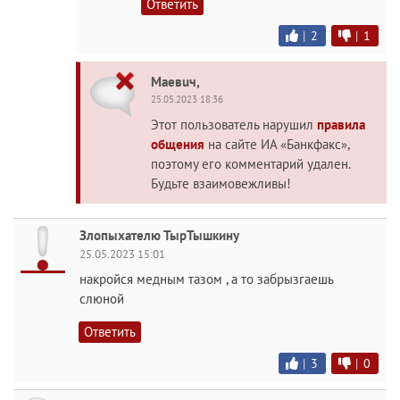
Ответить
|
2
|
1
Maeвuч,
25.05.2023 18:36
Этот пользователь нарушил
правила
общения
на сайте ИА «Банкфакс»,
поэтому его комментарий удален.
Будьте взаимовежливы!
Злопыхателю ТырТышкину
25.05.2023 15:01
накройся медным тазом , а то забрызгаешь
слюной
Ответить
|
3
|
0