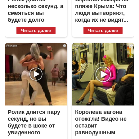
несколько секунд, а
пляже Крыма: Что
смеяться вы
люди вытворяют,
будете долго
когда их не видят...
Читать далее
Читать далее
i
i
Ролик длится пару
Королева вагона
секунд, но вы
отожгла! Видео не
будете в шоке от
оставит
увиденного
равнодушным