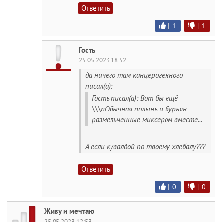
Ответить
|
1
|
1
Гость
25.05.2023 18:52
да ничего там канцерогенного
писал(а):
Гость писал(а): Вот бы ещё
\\\nОбычная полынь и бурьян
размельченные миксером вместе...
А если кувалдой по твоему хлебалу???
Ответить
|
0
|
0
Живу и мечтаю
25.05.2023 12:53