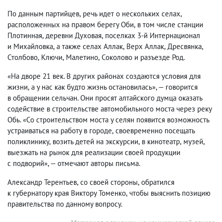
По данным партийцев
,
речь идет о нескольких селах
,
расположенных на правом берегу Оби
,
в том числе станции
Плотинная
,
деревни Духовая
,
поселках 3-й Интернационал
и Михайловка
,
а также селах Аллак
,
Верх Аллак
,
Дресвянка
,
Столбово
,
Ключи
,
Малетино
,
Соколово и разъезде Род.
«На дворе 21 век. В других районах создаются условия для
жизни
,
а у нас как будто жизнь остановилась», — говорится
в обращении сельчан. Они просят алтайского думца оказать
содействие в строительстве автомобильного моста через реку
Обь. «Со строительством моста у селян появится возможность
устраиваться на работу в городе
,
своевременно посещать
поликлинику
,
возить детей на экскурсии
,
в кинотеатр
,
музей
,
выезжать на рынок для реализации своей продукции
с подворий», — отмечают авторы письма.
Александр Терентьев
,
со своей стороны
,
обратился
к губернатору края Виктору Томенко
,
чтобы выяснить позицию
правительства по данному вопросу.