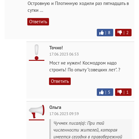
Островную и Плотинную ходили раз пятнадцать в
сутки ...
Ответить
|
8
|
2
Точно!
17.06.2023 06:53
Мост не нужен! Космодром надо
строить! По опыту "совецких лет". ?
Ответить
|
5
|
1
Ольга
17.06.2023 09:59
Чучмек писал(а): При той
численности жителей, которая
имеется сегодня в правобережной