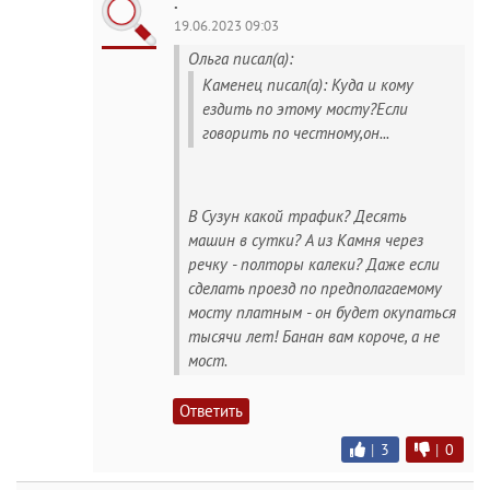
.
19.06.2023 09:03
Ольга писал(а):
Каменец писал(а): Куда и кому
ездить по этому мосту?Если
говорить по честному,он...
В Сузун какой трафик? Десять
машин в сутки? А из Камня через
речку - полторы калеки? Даже если
сделать проезд по предполагаемому
мосту платным - он будет окупаться
тысячи лет! Банан вам короче, а не
мост.
Ответить
|
3
|
0