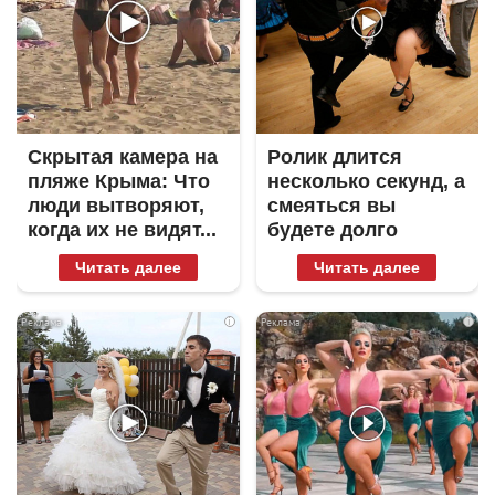
Скрытая камера на
Ролик длится
пляже Крыма: Что
несколько секунд, а
люди вытворяют,
смеяться вы
когда их не видят...
будете долго
Читать далее
Читать далее
i
i