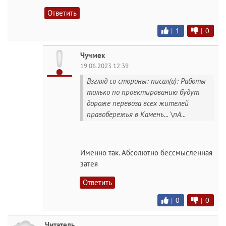
Ответить
|
1
|
0
Чучмек
19.06.2023 12:39
Взгляд со стороны: писал(а): Работы
только по проектированию будут
дороже перевоза всех жителей
правобережья в Камень... \nА...
Именно так. Абсолютно бессмысленная
затея
Ответить
|
0
|
0
Читатель