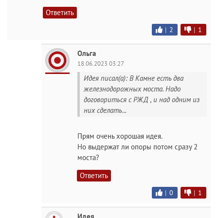
Ответить
|
2
|
1
Ольга
18.06.2023 03:27
Идея писал(а): В Камне есть два
железнодорожных моста. Надо
договориться с РЖД , и над одним из
них сделать...
Прям очень хорошая идея.
Но выдержат ли опоры потом сразу 2
моста?
Ответить
|
0
|
1
Идея