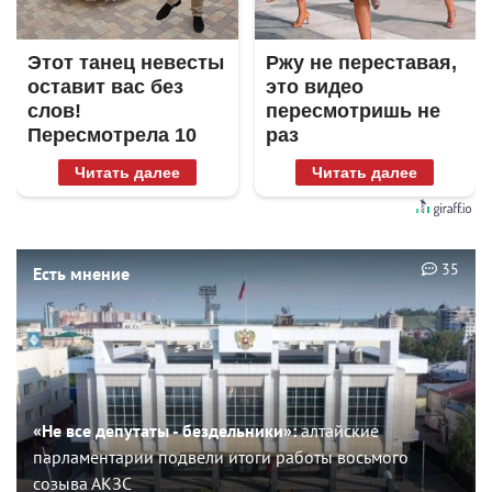
Этот танец невесты
Ржу не переставая,
оставит вас без
это видео
слов!
пересмотришь не
Пересмотрела 10
раз
раз
Читать далее
Читать далее
35
Есть мнение
«Не все депутаты - бездельники»:
алтайские
парламентарии подвели итоги работы восьмого
созыва АКЗС