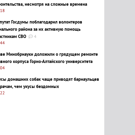
роительства, несмотря на сложные времена
:18
путат Госдумы поблагодарил волонтеров
нального района за их активную помощь
астникам СВО
4
:44
аве Минобрнауки доложили о грядущем ремонте
авного корпуса Горно-Алтайского университета
:04
усы домашних собак чаще приводят барнаульцев
врачам, чем укусы бездомных
:22