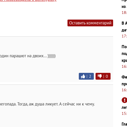
из
18
Оставить комментарий
В 
де
17
По
по
ин парашют на двоих... )))))))
кр
16
|
2
|
0
Фе
пр
16
гопада. Тогда, аж душа ликует. А сейчас ни к чему.
ле
15
Гл