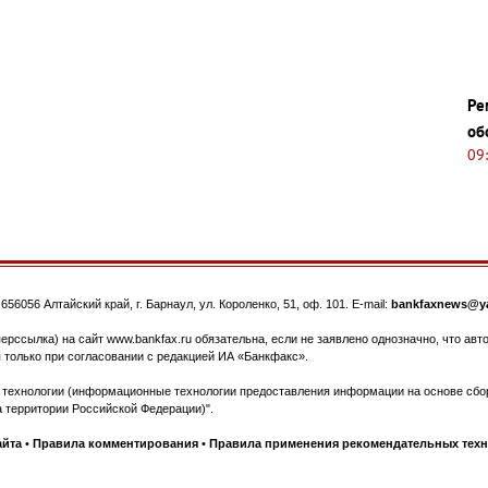
Ре
об
09
.
656056
Алтайский край, г. Барнаул
,
ул. Короленко, 51, оф. 101
. E-mail:
bankfaxnews@ya
ерссылка) на сайт www.bankfax.ru обязательна, если не заявлено однозначно, что ав
 только при согласовании с редакцией ИА «Банкфакс».
ехнологии (информационные технологии предоставления информации на основе сбора
 территории Российской Федерации)".
айта
•
Правила комментирования
•
Правила применения рекомендательных тех