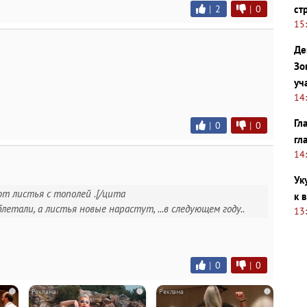
ст
|
2
|
0
15
Де
Зо
уч
14
Гл
|
0
|
0
гл
14
Ук
ют листья с тополей .[/цита
к 
летали, а листья новые нарастут, ...в следующем году..
13
|
0
|
0
i
i
i