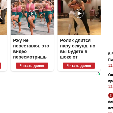
Ржу не
Ролик длится
переставая, это
пару секунд, но
видео
вы будете в
В 
пересмотришь
шоке от
Пи
не раз
увиденного
12
Читать далее
Читать далее
Сл
пр
12
бо
вс