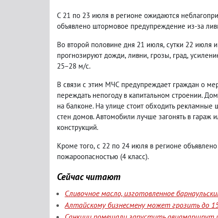
С 21 по 23 июля в регионе ожидаются неблагопр
объявлено штормовое предупреждение из-за лив
Во второй половине дня 21 июля
,
сутки 22 июля и
прогнозируют дожди
,
ливни
,
грозы
,
град
,
усиление
25−28 м/с.
В связи с этим МЧС предупреждает граждан о ме
переждать непогоду в капитальном строении. До
на балконе. На улице стоит обходить рекламные 
стен домов. Автомобили лучше загонять в гараж 
конструкций.
Кроме того
,
с 22 по 24 июля в регионе объявлен
пожароопасностью
(
4 класс).
Сейчас читают
Сливочное масло, изготовленное барнаульск
Алтайскому бизнесмену может грозить до 15
Санкции помешали запустить авиамаршрут и