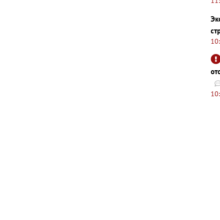
11
Эк
ст
10
от
10