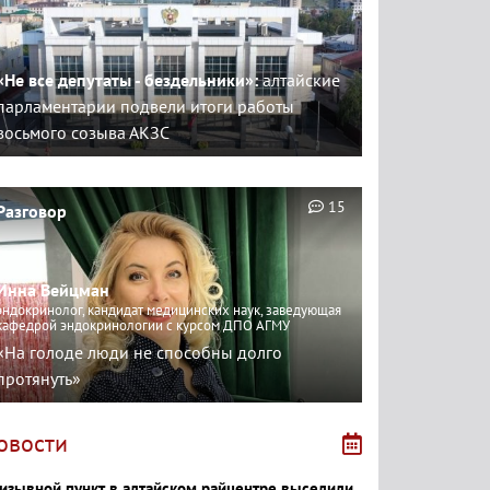
«Не все депутаты - бездельники»:
алтайские
парламентарии подвели итоги работы
восьмого созыва АКЗС
15
Разговор
Инна Вейцман
эндокринолог, кандидат медицинских наук, заведующая
кафедрой эндокринологии с курсом ДПО АГМУ
«На голоде люди не способны долго
протянуть»
овости
изывной пункт в алтайском райцентре выселили