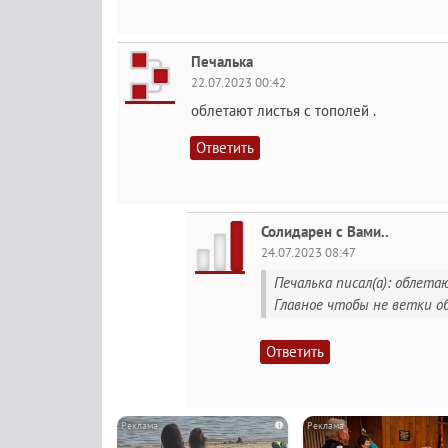
Печалька
22.07.2023 00:42
облетают листья с тополей .
Ответить
Солидарен с Вами..
24.07.2023 08:47
Печалька писал(а): облета
Главное чтобы не ветки об
Ответить
i