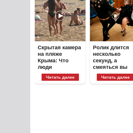
Скрытая камера
Ролик длится
на пляже
несколько
Крыма: Что
секунд, а
люди
смеяться вы
вытворяют,
будете долго
Читать далее
Читать далее
когда их не
видят...