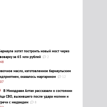
Барнауле хотят построить новый мост через
воварку за 65 млн рублей
2
:48
ивочное масло, изготовленное барнаульским
едприятием, оказалось маргарином
12
:07
В Минздраве Алтая рассказали о состоянии
йца СВО, выжившего после удара молнии и
тречи с медведем
8