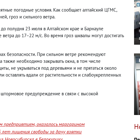
иятные погодные условия. Как сообщает алтайский ЦГМС
,
ней
,
гроз и сильного ветра.
 до полудня 23 июля в Алтайском крае и Барнауле
 ветра до 17−22 м/с. Во время гроз шквалы могут достигать
рах безопасности. При сильном ветре рекомендуют
ма также необходимо закрывать окна
,
в том числе
щиты
,
не укрываться под деревьями и не прятаться около
или оставлять вдали от растительности и слабоукрепленных
о штормовое предупреждение в связи с высокой
им предприятием, оказалось маргарином
Н
 лет лишения свободы за дачу взятки
з Новосибирска в Белокуриху
Пр