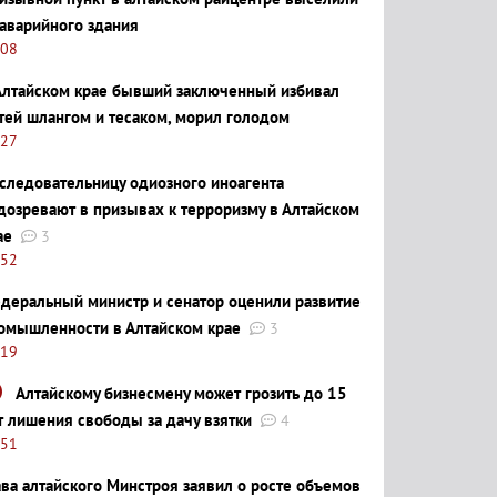
 аварийного здания
:08
Алтайском крае бывший заключенный избивал
тей шлангом и тесаком, морил голодом
:27
следовательницу одиозного иноагента
дозревают в призывах к терроризму в Алтайском
ае
3
:52
деральный министр и сенатор оценили развитие
омышленности в Алтайском крае
3
:19
Алтайскому бизнесмену может грозить до 15
т лишения свободы за дачу взятки
4
:51
ава алтайского Минстроя заявил о росте объемов