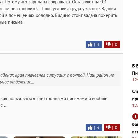
т. Потому что зарплаты сокращают. Оставляют на 0.3
еньше не становится. Плюс условия труда ужасные. Здания
мой в помещениях холодно. Видимо стоит задача похерить
ные письма.
|
4
|
0
В 
Пи
районах края плачевная ситуация с почтой. Наш район не
12
ьное отделение...
Сл
ловия пользоваться электронными письмами и вообще
пр
ос …
12
бо
|
3
|
0
вс