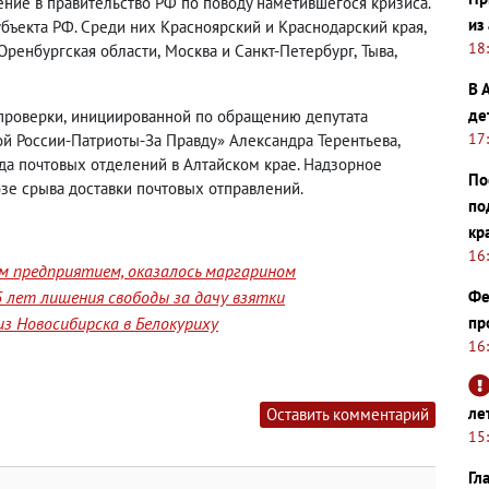
ние в правительство РФ по поводу наметившегося кризиса.
из
бъекта РФ. Среди них Красноярский и Краснодарский края
,
18
Оренбургская области
,
Москва и Санкт-Петербург
,
Тыва
,
В 
де
проверки
,
инициированной по обращению депутата
17
й России-Патриоты-За Правду» Александра Терентьева
,
да почтовых отделений в Алтайском крае. Надзорное
По
зе срыва доставки почтовых отправлений.
по
кр
16
им предприятием, оказалось маргарином
Фе
 лет лишения свободы за дачу взятки
пр
з Новосибирска в Белокуриху
16
ле
Оставить комментарий
15
Гл