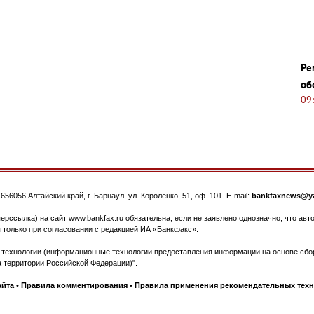
Ре
об
09
.
656056
Алтайский край, г. Барнаул
,
ул. Короленко, 51, оф. 101
. E-mail:
bankfaxnews@ya
ерссылка) на сайт www.bankfax.ru обязательна, если не заявлено однозначно, что ав
 только при согласовании с редакцией ИА «Банкфакс».
ехнологии (информационные технологии предоставления информации на основе сбора
 территории Российской Федерации)".
айта
•
Правила комментирования
•
Правила применения рекомендательных тех