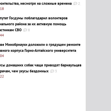
роительства, несмотря на сложные времена
2
:18
путат Госдумы поблагодарил волонтеров
нального района за их активную помощь
астникам СВО
8
:44
аве Минобрнауки доложили о грядущем ремонте
авного корпуса Горно-Алтайского университета
:04
усы домашних собак чаще приводят барнаульцев
врачам, чем укусы бездомных
3
:22