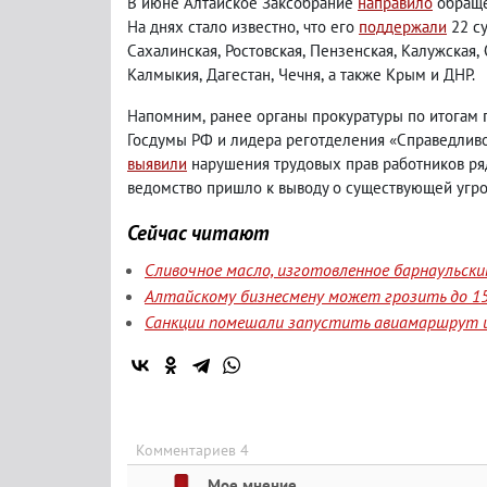
В июне Алтайское Заксобрание
направило
обраще
На днях стало известно
,
что его
поддержали
22 су
Сахалинская
,
Ростовская
,
Пензенская
,
Калужская
,
Калмыкия
,
Дагестан
,
Чечня
,
а также Крым и ДНР.
Напомним
,
ранее органы прокуратуры по итогам 
Госдумы РФ и лидера реготделения «Справедливо
выявили
нарушения трудовых прав работников ря
ведомство пришло к выводу о существующей угро
Сейчас читают
Сливочное масло, изготовленное барнаульск
Алтайскому бизнесмену может грозить до 15
Санкции помешали запустить авиамаршрут и
Комментариев 4
Мое мнение