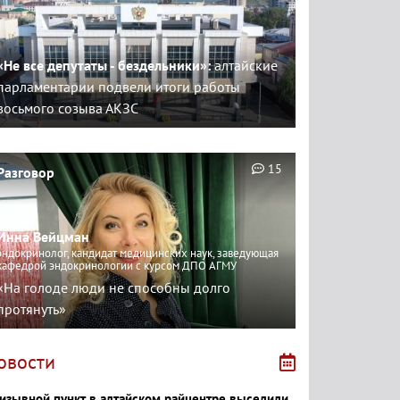
«Не все депутаты - бездельники»:
алтайские
парламентарии подвели итоги работы
восьмого созыва АКЗС
15
Разговор
Инна Вейцман
эндокринолог, кандидат медицинских наук, заведующая
кафедрой эндокринологии с курсом ДПО АГМУ
«На голоде люди не способны долго
протянуть»
овости
изывной пункт в алтайском райцентре выселили