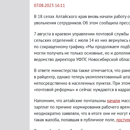
07.08.2023 16:11
В 18 селах Алтайского края вновь начали работу 
увольнения сотрудников. Об этом сообщила пресс
7 августа в краевом управлении почтовой службы
сельских отделений: с июля 14 из них вернулись
по сокращенному графику.
«Мы продолжаем подбо
могли получать не только основные
,
но и дополн
ведомство директора УФПС Новосибирской област
В ответе министерства также отмечается
,
что ран
в райцентр
,
однако теперь укомплектованный шта
непосредственно в населенных пунктах. При этом
«почтовой реформы» и сейчас нуждаются в кадра
Напомним
,
что алтайские почтальоны
начали
масс
зарплат по причине нормирования рабочего врем
неоднократно заявляли
,
что в итоге они не могут
такая жалоба
,
попавшая в публичное поле
,
поступ