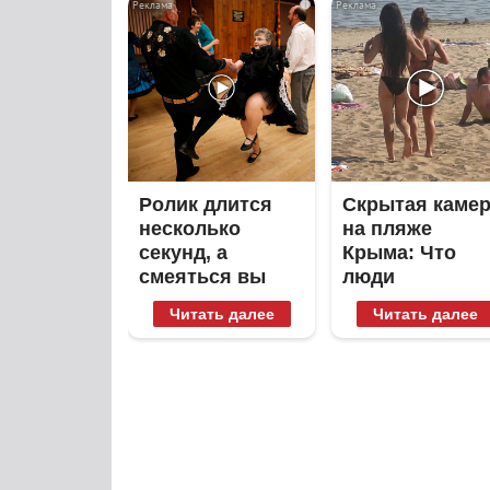
i
Ролик длится
Скрытая каме
несколько
на пляже
секунд, а
Крыма: Что
смеяться вы
люди
будете долго
вытворяют,
Читать далее
Читать далее
когда их не
видят...