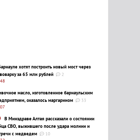
Барнауле хотят построить новый мост через
воварку за 65 млн рублей
2
:48
ивочное масло, изготовленное барнаульским
едприятием, оказалось маргарином
33
:07
В Минздраве Алтая рассказали о состоянии
йца СВО, выжившего после удара молнии и
тречи с медведем
10