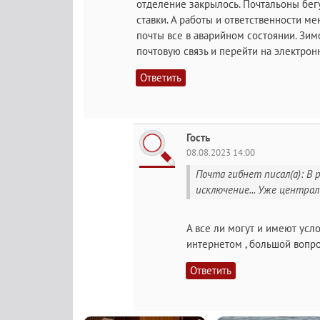
отделение закрылось. Почтальоны бегу
ставки. А работы и ответственности м
почты все в аварийном состоянии. Зи
почтовую связь и перейти на электрон
Ответить
Гость
08.08.2023 14:00
Почта гибнет писал(а): В 
исключение... Уже централ
А все ли могут и имеют ус
интернетом , большой вопр
Ответить