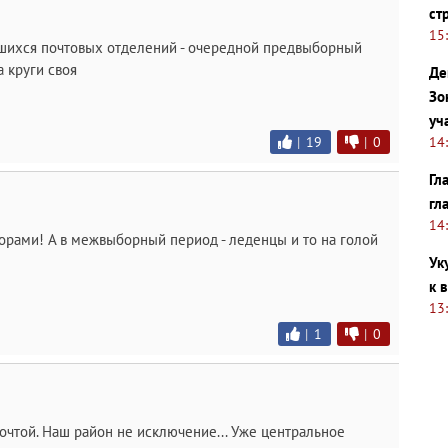
ст
15
шихся почтовых отделений - очередной предвыборный
а круги своя
Де
Зо
уч
14
|
19
|
0
Гл
гл
14
рами! А в межвыборный период - леденцы и то на голой
Ук
к 
13
|
1
|
0
почтой. Наш район не исключение... Уже центральное