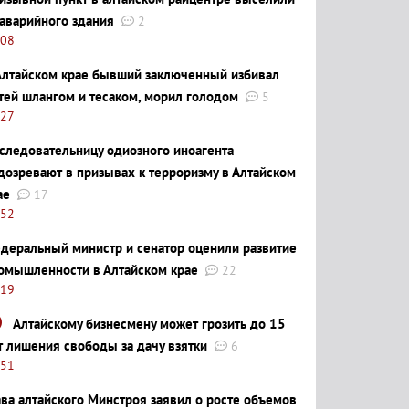
 аварийного здания
2
:08
Алтайском крае бывший заключенный избивал
тей шлангом и тесаком, морил голодом
5
:27
следовательницу одиозного иноагента
дозревают в призывах к терроризму в Алтайском
ае
17
:52
деральный министр и сенатор оценили развитие
омышленности в Алтайском крае
22
:19
Алтайскому бизнесмену может грозить до 15
т лишения свободы за дачу взятки
6
:51
ава алтайского Минстроя заявил о росте объемов