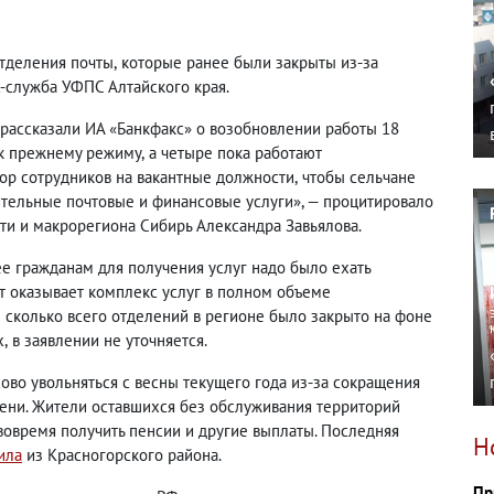
отделения почты
,
которые ранее были закрыты из-за
-служба УФПС Алтайского края.
 рассказали ИА «Банкфакс» о возобновлении работы 18
 к прежнему режиму
,
а четыре пока работают
р сотрудников на вакантные должности
,
чтобы сельчане
ительные почтовые и финансовые услуги», — процитировало
и и макрорегиона Сибирь Александра Завьялова.
ее гражданам для получения услуг надо было ехать
т оказывает комплекс услуг в полном объеме
 сколько всего отделений в регионе было закрыто на фоне
х
,
в заявлении не уточняется.
ово увольняться с весны текущего года из-за сокращения
ени. Жители оставшихся без обслуживания территорий
 вовремя получить пенсии и другие выплаты. Последняя
Н
ила
из Красногорского района.
Пр