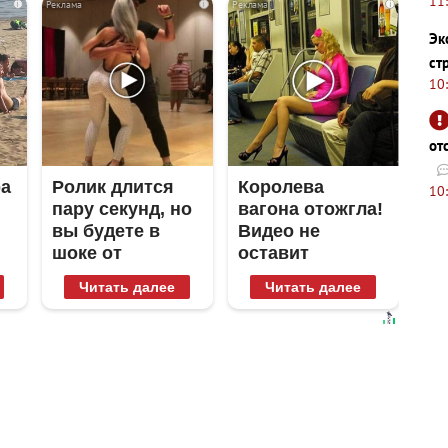
11
i
i
i
Эк
ст
10
от
ра
Ролик длится
Королева
10
пару секунд, но
вагона отожгла!
вы будете в
Видео не
шоке от
оставит
увиденного
равнодушным
Читать далее
Читать далее