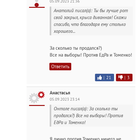
05.09.2023 21:36
Анатолий писал(а): Ты бы лучше рот
свой закрыл, крыса диванная! Скажи
спасибо, что благодаря ему столько
хорошего...
За сколько ты продался?)
Все на выборы! Против ЕдРа и Томенко!
Ответить
|
21
|
3
Анастасья
05.09.2023 23:14
Онтоле писал(а): За сколько ты
продался?) Все на выборы! Против
ЕдРа и Томенко!
Я лично против Томенко ничего не