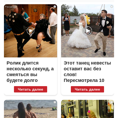
i
i
Ролик длится
Этот танец невесты
несколько секунд, а
оставит вас без
смеяться вы
слов!
будете долго
Пересмотрела 10
раз
Читать далее
Читать далее
i
i