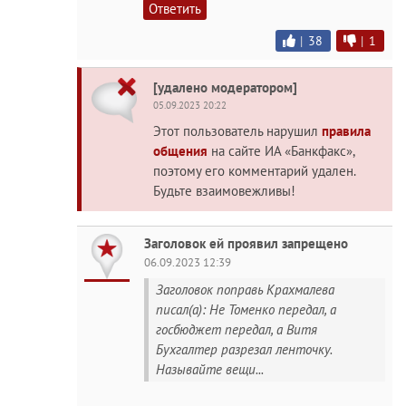
Ответить
|
38
|
1
[удалено модератором]
05.09.2023 20:22
Этот пользователь нарушил
правила
общения
на сайте ИА «Банкфакс»,
поэтому его комментарий удален.
Будьте взаимовежливы!
Заголовок ей проявил запрещено
06.09.2023 12:39
Заголовок поправь Крахмалева
писал(а): Не Томенко передал, а
госбюджет передал, а Витя
Бухгалтер разрезал ленточку.
Называйте вещи...