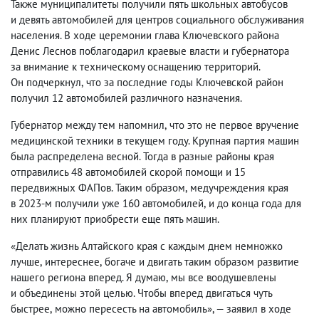
Также муниципалитеты получили пять школьных автобусов
и девять автомобилей для центров социального обслуживания
населения. В ходе церемонии глава Ключевского района
Денис Леснов поблагодарил краевые власти и губернатора
за внимание к техническому оснащению территорий.
Он подчеркнул
,
что за последние годы Ключевской район
получил 12 автомобилей различного назначения.
Губернатор между тем напомнил
,
что это не первое вручение
медицинской техники в текущем году. Крупная партия машин
была распределена весной. Тогда в разные районы края
отправились 48 автомобилей скорой помощи и 15
передвижных ФАПов. Таким образом
,
медучреждения края
в 2023-м получили уже 160 автомобилей
,
и до конца года для
них планируют приобрести еще пять машин.
«Делать жизнь Алтайского края с каждым днем немножко
лучше
,
интереснее
,
богаче и двигать таким образом развитие
нашего региона вперед. Я думаю
,
мы все воодушевлены
и объединены этой целью. Чтобы вперед двигаться чуть
быстрее
,
можно пересесть на автомобиль», — заявил в ходе