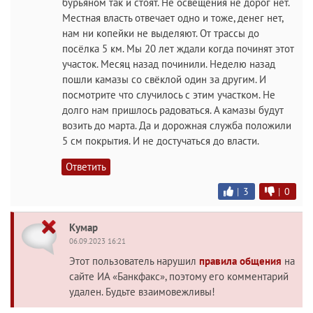
бурьяном так и стоят. Не освещения не дорог нет.
Местная власть отвечает одно и тоже, денег нет,
нам ни копейки не выделяют. От трассы до
посёлка 5 км. Мы 20 лет ждали когда починят этот
участок. Месяц назад починили. Неделю назад
пошли камазы со свёклой один за другим. И
посмотрите что случилось с этим участком. Не
долго нам пришлось радоваться. А камазы будут
возить до марта. Да и дорожная служба положили
5 см покрытия. И не достучаться до власти.
Ответить
|
3
|
0
Кумар
06.09.2023 16:21
Этот пользователь нарушил
правила общения
на
сайте ИА «Банкфакс», поэтому его комментарий
удален. Будьте взаимовежливы!