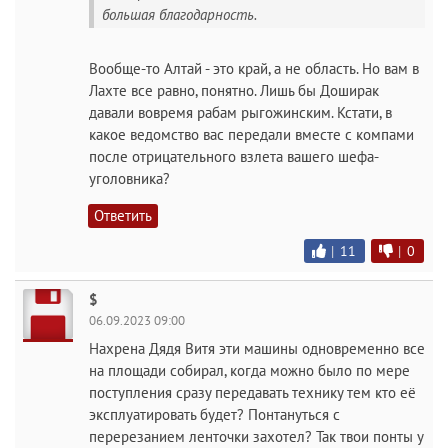
большая благодарность.
Вообще-то Алтай - это край, а не область. Но вам в
Лахте все равно, понятно. Лишь бы Доширак
давали вовремя рабам рыгожинским. Кстати, в
какое ведомство вас передали вместе с компами
после отрицательного взлета вашего шефа-
уголовника?
Ответить
|
11
|
0
$
06.09.2023 09:00
Haxpeна Дядя Витя эти машины одновременно все
на площади собирал, когда можно было по мере
поступления сразу передавать технику тем кто её
эксплуатировать будет? Понтануться с
перерезанием ленточки захотел? Так твои понты у