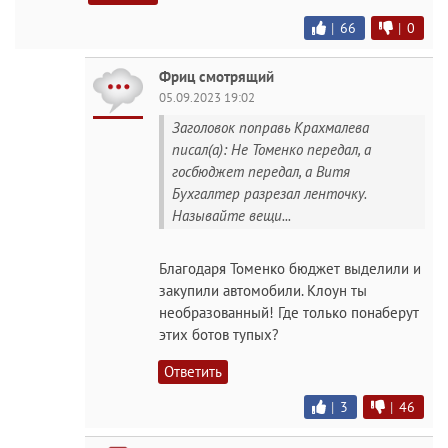
|
66
|
0
Фриц смотрящий
05.09.2023 19:02
Заголовок поправь Крахмалева
писал(а): Не Томенко передал, а
госбюджет передал, а Витя
Бухгалтер разрезал ленточку.
Называйте вещи...
Благодаря Томенко бюджет выделили и
закупили автомобили. Клоун ты
необразованный! Где только понаберут
этих ботов тупых?
Ответить
|
3
|
46