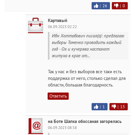
|
26
|
0
Картавый
06.09.2023 02:22
Ибн Хоттабович писал(а): предлагаю
выборы Томенко проводить каждый
год - Ох и кучерява настанет
житуха в крае от...
Так у нас и без выборов все таки есть
поддержка от него, столько сделал для
области, большая благодарность.
Ответить
|
1
|
15
на Боте Шапка обоссаная загорелась
06.09.2023 08:58