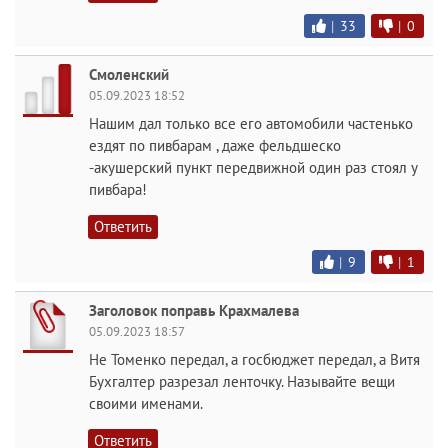
|
33
|
0
Смоленский
05.09.2023 18:52
Нашим дал только все его автомобили частенько
ездят по пивбарам , даже фельдшеско
-акушерский пункт передвижной один раз стоял у
пивбара!
Ответить
|
9
|
1
Заголовок поправь Крахмалева
05.09.2023 18:57
Не Томенко передал, а госбюджет передал, а Витя
Бухгалтер разрезал ленточку. Называйте вещи
своими именами.
Ответить