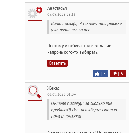
Анастасья
05.09.2023 23:18
Витя писал(а): А потому что решено
уже давно все за нас.
Поэтому и отбивает все желание
напрочь кого-то выбирать.
Ответить
|
5
|
5
Жекас
06.09.2023 01:04
Онтоле писал(а): За сколько ты
продался?) Все на выборы! Против
ЕдРа и Томенко!
А за кого голосовать то?! Нормальных