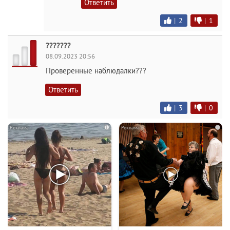
Ответить
|
2
|
1
???????
08.09.2023 20:56
Проверенные наблюдалки???
Ответить
|
3
|
0
i
i