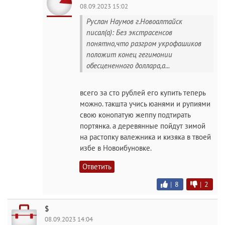
08.09.2023 15:02
Руслан Наумов г.Новоалтайск
писал(а): Без экстрасенсов
понятно,что разгром укрофашиков
положит конец гегимонии
обесцененного доллара,а...
всего за сто рублей его купить теперь
можно. такшта учись юанями и рупиями
свою конопатую жеппу подтирать
портянка. а деревянные пойдут зимой
на растопку валежника и кизяка в твоей
избе в Новоибуновке.
Ответить
|
8
|
2
$
08.09.2023 14:04