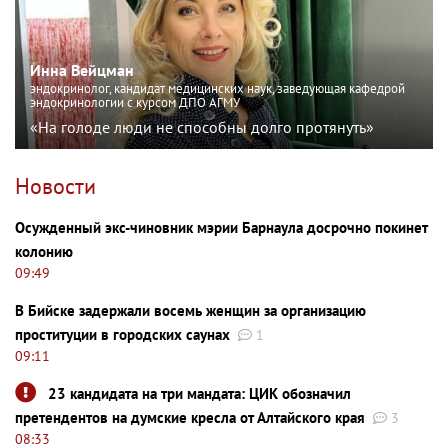
Инна Вейцман
эндокринолог, кандидат медицинских наук, заведующая кафедрой
эндокринологии с курсом ДПО АГМУ
«На голоде люди не способны долго протянуть»
Новости
Осужденный экс-чиновник мэрии Барнаула досрочно покинет
колонию
09:49
В Бийске задержали восемь женщин за организацию
проституции в городских саунах
1
09:11
23 кандидата на три мандата: ЦИК обозначил
претендентов на думские кресла от Алтайского края
3
08:33