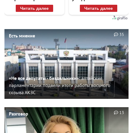
раз
Читать далее
Читать далее
35
Есть мнение
«Не все депутаты - бездельники»:
алтайские
парламентарии подвели итоги работы восьмого
созыва АКЗС
13
Разговор