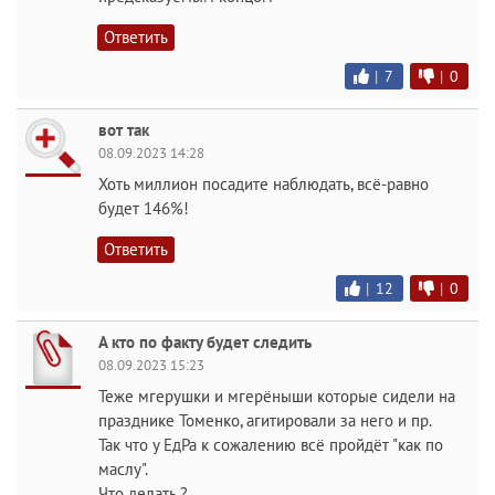
Ответить
|
7
|
0
вот так
08.09.2023 14:28
Хоть миллион посадите наблюдать, всё-равно
будет 146%!
Ответить
|
12
|
0
А кто по факту будет следить
08.09.2023 15:23
Теже мгерушки и мгерёныши которые сидели на
празднике Томенко, агитировали за него и пр.
Так что у ЕдРа к сожалению всё пройдёт "как по
маслу".
Что делать ?