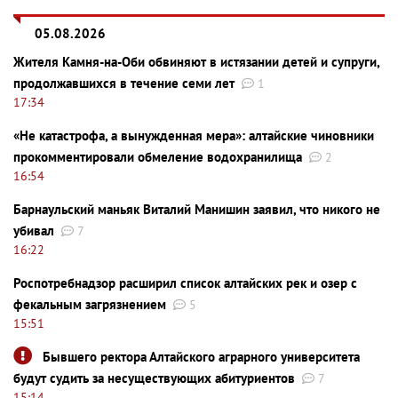
05.08.2026
Жителя Камня-на-Оби обвиняют в истязании детей и супруги,
продолжавшихся в течение семи лет
1
17:34
«Не катастрофа, а вынужденная мера»: алтайские чиновники
прокомментировали обмеление водохранилища
2
16:54
Барнаульский маньяк Виталий Манишин заявил, что никого не
убивал
7
16:22
Роспотребнадзор расширил список алтайских рек и озер с
фекальным загрязнением
5
15:51
Бывшего ректора Алтайского аграрного университета
будут судить за несуществующих абитуриентов
7
15:14