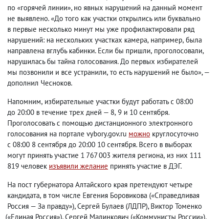
по «горячей линии», но явных нарушений на данный момент
не выявлено.
«До того как участки открылись или буквально
в первые несколько минут мы уже профилактировали ряд
нарушений: на нескольких участках камера
,
например
,
была
направлена вглубь кабинки. Если бы пришли
,
проголосовали
,
нарушилась бы тайна голосования. До первых избирателей
мы позвонили и все устранили
,
то есть нарушений не было», —
дополнил Чесноков.
Напомним
,
избирательные участки будут работать с 08:00
до 20:00 в течение трех дней — 8
,
9 и 10 сентября.
Проголосовать с помощью дистанционного электронного
голосования на портале vybory.gov.ru
можно
круглосуточно
с 08:00 8 сентября до 20:00 10 сентября. Всего в выборах
могут принять участие 1 767 003 жителя региона
,
из них 111
819 человек
изъявили желание
принять участие в ДЭГ.
На пост губернатора Алтайского края претендуют четыре
кандидата
,
в том числе Евгения Боровикова
(
«Справедливая
Россия — За правду»), Сергей Булаев
(
ЛДПР), Виктор Томенко
(
«Единая Россия»), Сергей Малинкович
(
«Коммунисты России»).