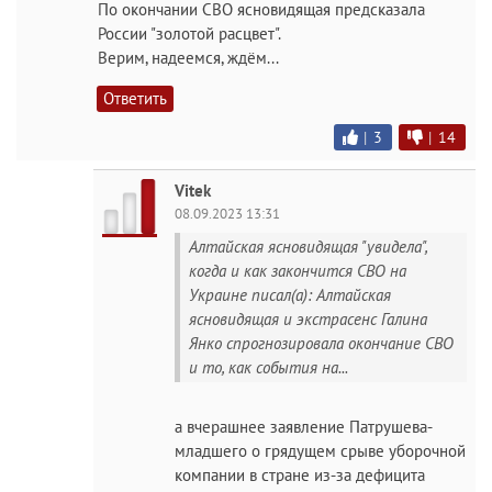
По окончании СВО ясновидящая предсказала
России "золотой расцвет".
Верим, надеемся, ждём...
Ответить
|
3
|
14
Vitek
08.09.2023 13:31
Алтайская ясновидящая "увидела",
когда и как закончится СВО на
Украине писал(а): Алтайская
ясновидящая и экстрасенс Галина
Янко спрогнозировала окончание СВО
и то, как события на...
а вчерашнее заявление Патрушева-
младшего о грядущем срыве уборочной
компании в стране из-за дефицита