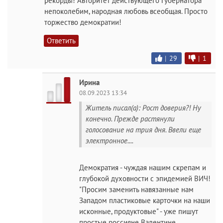
рекорды! Авторитет действующего губернатора
непоколебим, народная любовь всеобщая. Просто
торжество демократии!
Ответить
|
29
|
1
Ирина
08.09.2023 13:34
Житель писал(а): Рост доверия?! Ну
конечно. Прежде растянули
голосование на трия дня. Ввели еще
электронное....
Демократия - чуждая нашим скрепам и
глубокой духовности с эпидемией ВИЧ!
"Просим заменить навязанные нам
Западом пластиковые карточки на наши
исконные, продуктовые" - уже пишут
простые россияне Валентине