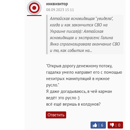
инквизитор
08.09.2023 15:11
Алтайская ясновидящая "увидела",
когда и как закончится СВО на
Украине писал(а): Алтайская
ясновидящая и экстрасенс Галина
Янко спрогнозировала окончание СВО
и то, как события на...
"Открыв дорогу денежному потоку,
гадалка умело направит его с помощью
нехитрых манипуляций в нужное
русло."
Я даже догадываюсь, в чей карман
ведёт это русло :)
всё ещё веришь в колдунов?
Ответить
|
6
|
0