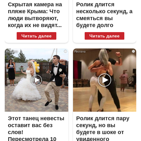
Скрытая камера на
Ролик длится
пляже Крыма: Что
несколько секунд, а
люди вытворяют,
смеяться вы
когда их не видят...
будете долго
Читать далее
Читать далее
i
i
Этот танец невесты
Ролик длится пару
оставит вас без
секунд, но вы
слов!
будете в шоке от
Пересмотрела 10
увиденного