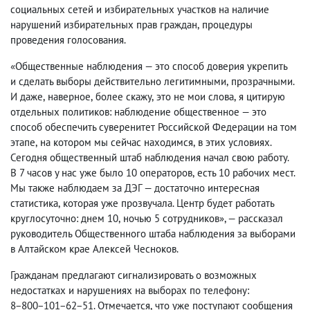
социальных сетей и избирательных участков на наличие
нарушений избирательных прав граждан
,
процедуры
проведения голосования.
«Общественные наблюдения — это способ доверия укрепить
и сделать выборы действительно легитимными
,
прозрачными.
И даже
,
наверное
,
более скажу
,
это не мои слова
,
я цитирую
отдельных политиков: наблюдение общественное — это
способ обеспечить суверенитет Российской Федерации на том
этапе
,
на котором мы сейчас находимся
,
в этих условиях.
Сегодня общественный штаб наблюдения начал свою работу.
В 7 часов у нас уже было 10 операторов
,
есть 10 рабочих мест.
Мы также наблюдаем за ДЭГ — достаточно интересная
статистика
,
которая уже прозвучала. Центр будет работать
круглосуточно: днем 10
,
ночью 5 сотрудников», — рассказал
руководитель Общественного штаба наблюдения за выборами
в Алтайском крае Алексей Чесноков.
Гражданам предлагают сигнализировать о возможных
недостатках и нарушениях на выборах по телефону:
8−800−101−62−51. Отмечается
,
что уже поступают сообщения