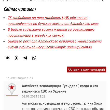
Сейчас читают
23 кандидата на три мандата: ЦИК обозначил
претендентов на думские кресла от Алтайского края
В Бийске задержали восемь женщин за организацию
проституции в городских саунах
Бывшего ректора Алтайского аграрного университета
будут судить за несуществующих абитуриентов
Оставить комментарий
Комментариев 24
Алтайская ясновидящая "увидела", когда и как
закончится СВО на Украине
08.09.2023 13:28
Алтайская ясновидящая и экстрасенс Галина Янко
спрогнозировала окончание СВО и то, как события