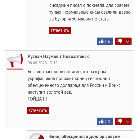
сисадмин писал с похмела. для совсем
тупых. нормальные сисы свалили давно
за бугор чтоб мясом не стать
Ответить
|
6
|
0
Руслан Наумов г.Новоалтайск
08.09.2023 13:45
Без экстрасенсов понятно,что разгром
укрофашиков положит конец гегимонии
обесцененного доллара,а для России и Брикс
наступит золотой век.
ГОЙДА !!!
Ответить
|
1
|
6
блин, обесценился доллар совсем