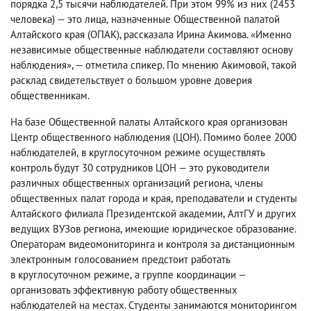
порядка 2,5 тысячи наблюдателей. При этом 99% из них
(
2453
человека) — это лица
,
назначенные Общественной палатой
Алтайского края
(
ОПАК), рассказала Ирина Акимова. «Именно
независимые общественные наблюдатели составляют основу
наблюдения», — отметила спикер. По мнению Акимовой
,
такой
расклад свидетельствует о большом уровне доверия
общественникам.
На базе Общественной палаты Алтайского края организован
Центр общественного наблюдения
(
ЦОН). Помимо более 2000
наблюдателей
,
в круглосуточном режиме осуществлять
контроль будут 30 сотрудников ЦОН — это руководители
различных общественных организаций региона
,
члены
общественных палат города и края
,
преподаватели и студенты
Алтайского филиала Президентской академии
,
АлтГУ и других
ведущих ВУЗов региона
,
имеющие
юридическое образование
.
Операторам видеомониторинга и контроля за дистанционным
электронным голосованием предстоит работать
в круглосуточном режиме
,
а группе координации —
организовать эффективную работу общественных
наблюдателей на местах.
Студенты занимаются мониторингом