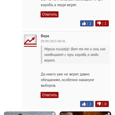
короба, а люди верят.
Ответить
|
2
|
1
Вера
09.09.2023 00:45
Мария писал(а): Вот то то и оно, как
наобещают с три короба, а люди
верят.
Да никто уже не верит давно
обещаниям, особенно накануне
выборов.
Ответить
|
2
|
0
i
i