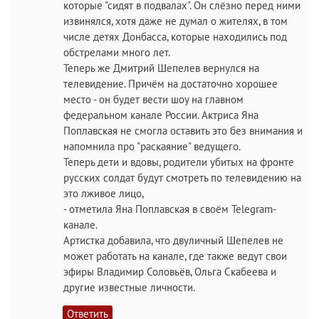
которые "сидят в подвалах". Он слёзно перед ними
извинялся, хотя даже не думал о жителях, в том
числе детях Донбасса, которые находились под
обстрелами много лет.
Теперь же Дмитрий Шепелев вернулся на
телевидение. Причём на достаточно хорошее
место - он будет вести шоу на главном
федеральном канале России. Актриса Яна
Поплавская не смогла оставить это без внимания и
напомнила про "раскаяние" ведущего.
Теперь дети и вдовы, родители убитых на фронте
русских солдат будут смотреть по телевидению на
это лживое лицо,
- отметила Яна Поплавская в своём Telegram-
канале.
Артистка добавила, что двуличный Шепелев не
может работать на канале, где также ведут свои
эфиры Владимир Соловьёв, Ольга Скабеева и
другие известные личности.
Ответить