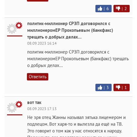
|
6
|
2
политик-миллионер СРЗП договорился с
миллионеромЕР Прокопьевым (банкфакс)
трещать о добрых делах...
08.09.2023 16:14
политик-миллионер СРЗП договорился с
миллионеромЕР Прокопьевым (банкфакс) трещать
о добрых делах...
Ответить
|
3
|
1
вот так
08.09.2023 17:13
Не зря отец Жанны называл зятька лицемером и
подлецом. Вот харя-то и вылезла да ещё на ТВ.
Это говорит о том как у нас относятся к народу.