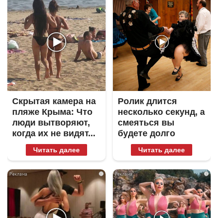
Скрытая камера на
Ролик длится
пляже Крыма: Что
несколько секунд, а
люди вытворяют,
смеяться вы
когда их не видят...
будете долго
Читать далее
Читать далее
i
i