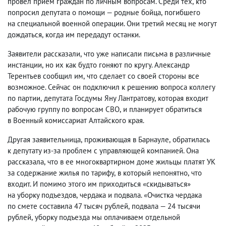
провел прием граждан по личным вопросам. Среди тех
,
кто
попросил депутата о помощи — родные бойца
,
погибшего
на специальной военной операции. Они третий месяц не могут
дождаться
,
когда им передадут останки.
Заявители рассказали
,
что уже написали письма в различные
инстанции
,
но их как будто гоняют по кругу. Александр
Терентьев сообщил им
,
что сделает со своей стороны все
возможное. Сейчас он подключил к решению вопроса коллегу
по партии
,
депутата Госдумы Яну Лантратову
,
которая входит
рабочую группу по вопросам СВО
,
и планирует обратиться
в Военный комиссариат Алтайского края.
Другая заявительница
,
проживающая в Барнауле
,
обратилась
к депутату из-за проблем с управляющей компанией. Она
рассказала
,
что в ее многоквартирном доме жильцы платят УК
за содержание жилья по тарифу
,
в который непонятно
,
что
входит. И помимо этого им приходиться «скидываться»
на уборку подъездов
,
чердака и подвала. «Очистка чердака
по смете составила 47 тысяч рублей
,
подвала — 24 тысячи
рублей
,
уборку подъезда мы оплачиваем отдельной