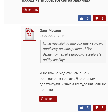
вообще на выборы, все они на одно лицо
Ответить
|
5
|
1
Олег Маслов
08.09.2023 19:19
Саша писал(а): А что раньше не могли
проблему начать решать? Все
делается перед выборами всегда. Не
пойду вообще...
И не нужно ходить! Там ещё и
военкомов встретите. Что они там
делать будут и зачем их туда нагнали не
понятно
Ответить
|
3
|
3