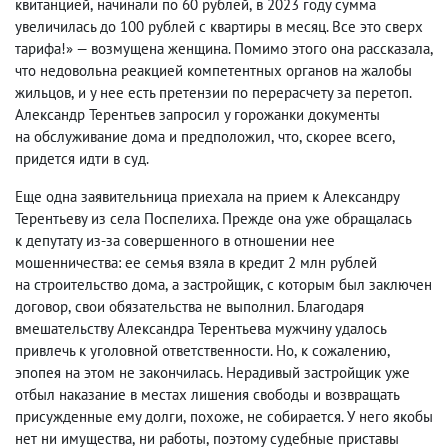
квитанцией
,
начинали по 60 рублей
,
в 2023 году сумма
увеличилась до 100 рублей с квартиры в месяц. Все это сверх
тарифа!» — возмущена женщина. Помимо этого она рассказала
,
что недовольна реакцией компетентных органов на жалобы
жильцов
,
и у нее есть претензии по перерасчету за перетоп.
Александр Терентьев запросил у горожанки документы
на обслуживание дома и предположил
,
что
,
скорее всего
,
придется идти в суд.
Еще одна заявительница приехала на прием к Александру
Терентьеву из села Поспелиха. Прежде она уже обращалась
к депутату из-за совершенного в отношении нее
мошенничества: ее семья взяла в кредит 2 млн рублей
на строительство дома
,
а застройщик
,
с которым был заключен
договор
,
свои обязательства не выполнил. Благодаря
вмешательству Александра Терентьева мужчину удалось
привлечь к уголовной ответственности. Но
,
к сожалению
,
эпопея на этом не закончилась. Нерадивый застройщик уже
отбыл наказание в местах лишения свободы и возвращать
присужденные ему долги
,
похоже
,
не собирается. У него якобы
нет ни имущества
,
ни работы
,
поэтому судебные приставы