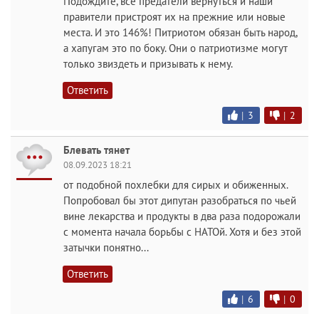
Подождите, все предатели вернуться и наши
правители пристроят их на прежние или новые
места. И это 146%! Питриотом обязан быть народ,
а хапугам это по боку. Они о патриотизме могут
только звиздеть и призывать к нему.
Ответить
|
3
|
2
Блевать тянет
08.09.2023 18:21
от подобной похлебки для сирых и обиженных.
Попробовал бы этот дипутан разобраться по чьей
вине лекарства и продукты в два раза подорожали
с момента начала борьбы с НАТОй. Хотя и без этой
затычки понятно...
Ответить
|
6
|
0