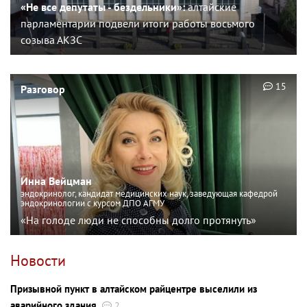
«Не все депутаты - бездельники»:
алтайские
парламентарии подвели итоги работы восьмого
созыва АКЗС
15
Разговор
Инна Вейцман
эндокринолог, кандидат медицинских наук, заведующая кафедрой
эндокринологии с курсом ДПО АГМУ
«На голоде люди не способны долго протянуть»
Новости
Призывной пункт в алтайском райцентре выселили из
аварийного здания
2