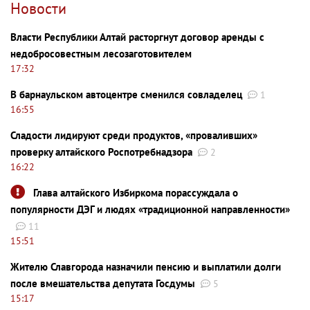
Новости
Власти Республики Алтай расторгнут договор аренды с
недобросовестным лесозаготовителем
17:32
В барнаульском автоцентре сменился совладелец
1
16:55
Сладости лидируют среди продуктов, «проваливших»
проверку алтайского Роспотребнадзора
2
16:22
Глава алтайского Избиркома порассуждала о
популярности ДЭГ и людях «традиционной направленности»
11
15:51
Жителю Славгорода назначили пенсию и выплатили долги
после вмешательства депутата Госдумы
5
15:17