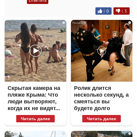
Ответить
|
0
|
3
i
i
Скрытая камера на
Ролик длится
пляже Крыма: Что
несколько секунд, а
люди вытворяют,
смеяться вы
когда их не видят...
будете долго
Читать далее
Читать далее
i
i