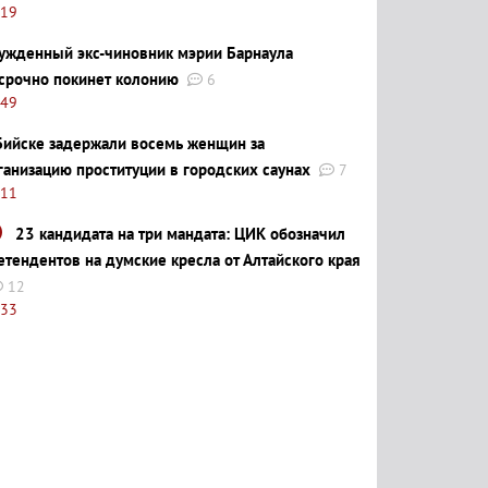
:19
ужденный экс-чиновник мэрии Барнаула
срочно покинет колонию
6
:49
Бийске задержали восемь женщин за
ганизацию проституции в городских саунах
7
:11
23 кандидата на три мандата: ЦИК обозначил
етендентов на думские кресла от Алтайского края
12
:33