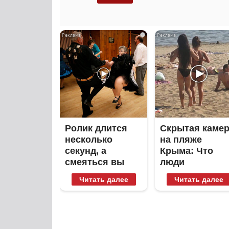
i
Ролик длится
Скрытая каме
несколько
на пляже
секунд, а
Крыма: Что
смеяться вы
люди
будете долго
вытворяют,
Читать далее
Читать далее
когда их не
видят...