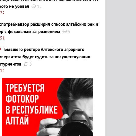
кого не убивал
12
:22
спотребнадзор расширил список алтайских рек и
ер с фекальным загрязнением
5
:51
Бывшего ректора Алтайского аграрного
иверситета будут судить за несуществующих
итуриентов
8
:14