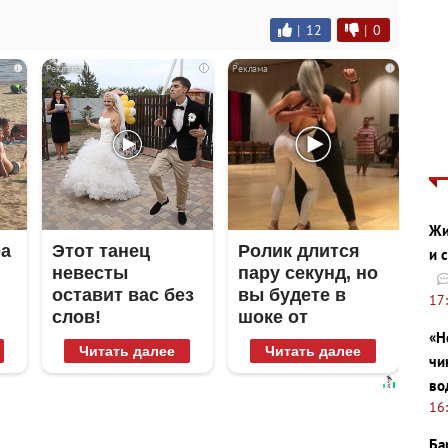
|
12
|
0
i
i
i
Жи
ра
Этот танец
Ролик длится
и 
невесты
пару секунд, но
оставит вас без
вы будете в
17
слов!
шоке от
«Н
Пересмотрела
увиденного
Читать далее
Читать далее
10 раз
чи
во
16
Ба