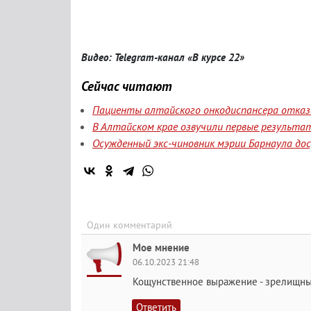
Видео: Telegram-канал «В курсе 22»
Сейчас читают
Пациенты алтайского онкодиспансера отказа
В Алтайском крае озвучили первые результа
Осужденный экс-чиновник мэрии Барнаула до
Один комментарий
Мое мнение
06.10.2023 21:48
Кощунственное выражение - зрелищн
Ответить