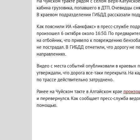
На Чуйском тракте рядом с селом Верх-Катунско
кабина грузовика
,
попавшего в ДТП. Очевидцы сн
В краевом подразделении ГИБДД рассказали под
Как пояснили ИА «Банкфакс» в пресс-службе под
произошел 6 октября около 16:50. По предварит
на отбойник
,
что привело к повреждению бензоба
не пострадал. В ГИБДД отметили
,
что дорогу не 
направлениях.
Видео с места событий опубликовали в краевых п
утверждали
,
что дорога все-таки перекрыта. На к
по трассе действительно затруднено.
Ранее на Чуйском такте в Алтайском крае
произо
и перевернулся. Как сообщает пресс-служба ведо
помощью.