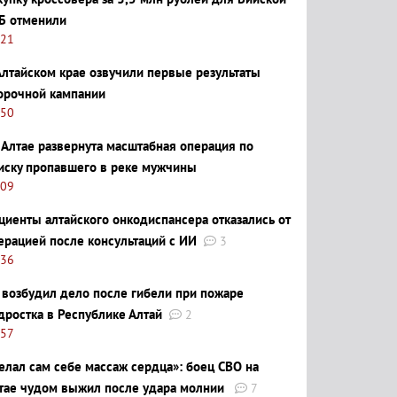
Б отменили
:21
Алтайском крае озвучили первые результаты
орочной кампании
:50
 Алтае развернута масштабная операция по
иску пропавшего в реке мужчины
:09
циенты алтайского онкодиспансера отказались от
ерацией после консультаций с ИИ
3
:36
 возбудил дело после гибели при пожаре
дростка в Республике Алтай
2
:57
елал сам себе массаж сердца»: боец СВО на
тае чудом выжил после удара молнии
7