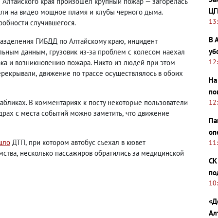
е Алтайского края произошел крупный пожар — загорелась
ЦГ
яли на видео мощное пламя и клубы черного дыма.
13
робности случившегося.
В 
разделения ГИБДД по Алтайскому краю
,
инцидент
уб
ельным данным
,
грузовик из-за проблем с колесом наехал
12
ка и возникновению пожара.
Никто из людей при этом
перекрывали
,
движение по трассе осуществлялось в обоих
На
по
абликах. В комментариях к посту некоторые пользователи
12
адрах с места событий можно заметить
,
что движение
Па
оп
шло
ДТП
,
при котором автобус съехал в кювет
11
мства
,
несколько пассажиров обратились за медицинской
СК
по
10
«Д
Ал