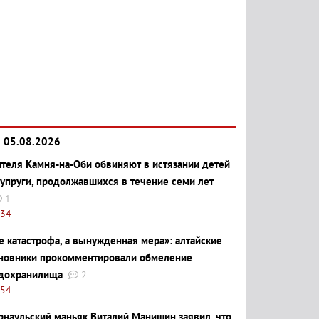
05.08.2026
теля Камня-на-Оби обвиняют в истязании детей
супруги, продолжавшихся в течение семи лет
1
:34
е катастрофа, а вынужденная мера»: алтайские
новники прокомментировали обмеление
дохранилища
2
:54
рнаульский маньяк Виталий Манишин заявил, что