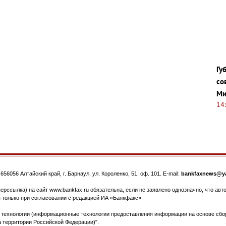
Гу
со
Ми
14
.
656056
Алтайский край, г. Барнаул
,
ул. Короленко, 51, оф. 101
. E-mail:
bankfaxnews@ya
ерссылка) на сайт www.bankfax.ru обязательна, если не заявлено однозначно, что ав
 только при согласовании с редакцией ИА «Банкфакс».
ехнологии (информационные технологии предоставления информации на основе сбора
 территории Российской Федерации)".