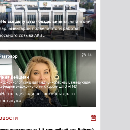
«Не все депутаты - бездельники»:
алтайские
парламентарии подвели итоги работы
восьмого созыва АКЗС
14
Разговор
Инна Вейцман
эндокринолог, кандидат медицинских наук, заведующая
кафедрой эндокринологии с курсом ДПО АГМУ
«На голоде люди не способны долго
протянуть»
овости
купку кроссовера за 3,5 млн рублей для Бийской