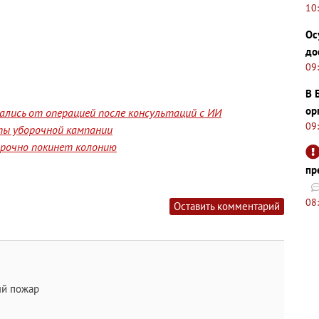
10
Ос
до
09
В 
ор
лись от операцией после консультаций с ИИ
09
ты уборочной кампании
срочно покинет колонию
пр
08
Оставить комментарий
ый пожар