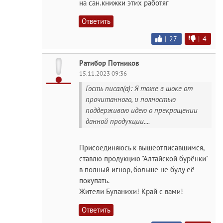
на сан.книжки этих работяг
Ответить
|
27
|
4
Ратибор Потников
15.11.2023 09:36
Гость писал(а): Я тоже в шоке от
прочитанного, и полностью
поддерживаю идею о прекращении
данной продукции....
Присоединяюсь к вышеотписавшимся,
ставлю продукцию "Алтайской бурёнки"
в полный игнор, больше не буду её
покупать.
Жители Буланихи! Край с вами!
Ответить