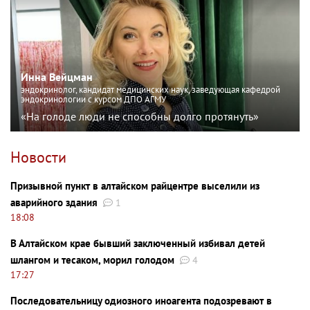
Инна Вейцман
эндокринолог, кандидат медицинских наук, заведующая кафедрой
эндокринологии с курсом ДПО АГМУ
«На голоде люди не способны долго протянуть»
Новости
Призывной пункт в алтайском райцентре выселили из
аварийного здания
1
18:08
В Алтайском крае бывший заключенный избивал детей
шлангом и тесаком, морил голодом
4
17:27
Последовательницу одиозного иноагента подозревают в