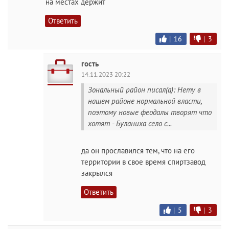
на местах держит
Ответить
|
16
|
3
гость
14.11.2023 20:22
Зональный район писал(а): Нету в
нашем районе нормальной власти,
поэтому новые феодалы творят что
хотят - Буланиха село с...
да он прославился тем, что на его
территории в свое время спиртзавод
закрылся
Ответить
|
5
|
3