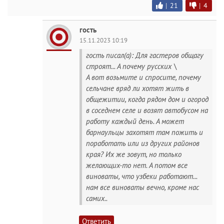
|
21
|
4
гость
15.11.2023 10:19
гость писал(а): Для гастеров общагу
строят... А почему русских \
А вот возьмите и спросите, почему
сельчане вряд ли хотят жить в
общежитии, когда рядом дом и огород
в соседнем селе и возят автобусом на
работу каждый день. А может
барнаульцы захотят там пожить и
поработать или из других районов
края? Их же зовут, но только
желающих-то нет. А потом все
виноваты, что узбеки работают...
нам все виноваты вечно, кроме нас
самих..
Ответить