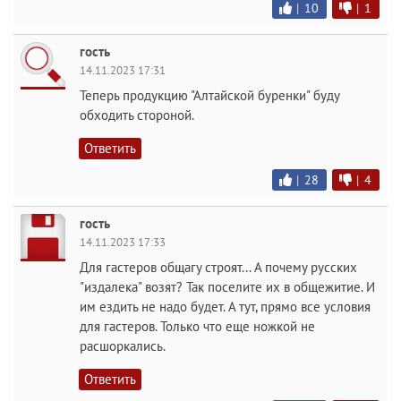
|
10
|
1
гость
14.11.2023 17:31
Теперь продукцию "Алтайской буренки" буду
обходить стороной.
Ответить
|
28
|
4
гость
14.11.2023 17:33
Для гастеров общагу строят... А почему русских
"издалека" возят? Так поселите их в общежитие. И
им ездить не надо будет. А тут, прямо все условия
для гастеров. Только что еще ножкой не
расшоркались.
Ответить