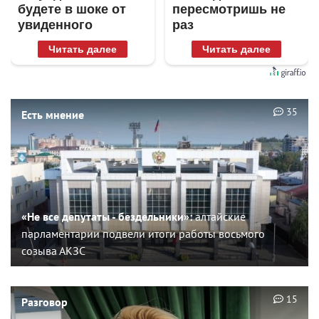
будете в шоке от
пересмотришь не
увиденного
раз
Читать далее
Читать далее
35
Есть мнение
«Не все депутаты - бездельники»:
алтайские
парламентарии подвели итоги работы восьмого
созыва АКЗС
15
Разговор