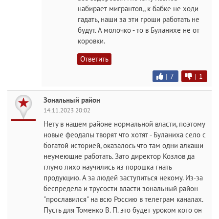
набирает мигрантов,, к бабке не ходи
гадать, наши за эти гроши работать не
будут. А молочко - то в Буланихе не от
коровки.
Ответить
|
7
|
1
Зональный район
14.11.2023 20:02
Нету в нашем районе нормальной власти, поэтому
новые феодалы творят что хотят - Буланиха село с
богатой историей, оказалось что там одни алкаши
неумеющие работать. Зато директор Козлов да
глумо лихо научились из порошка гнать
продукцию. А за людей заступиться некому. Из-за
беспредела и трусости власти зональный район
"прославился" на всю Россию в телеграм каналах.
Пусть для Томенко В. П. это будет уроком кого он