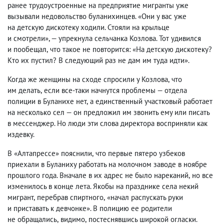
ранее трудоустроенные на предприятие мигранты уже
вызывали недовольство буланихинцев. «Они у вас уже
на детскую дискотеку ходили. Стояли на крыльце
и смотрели», — упрекнула сельчанка Козлова. Тот удивился
и пообещал
,
что такое не повторится: «На детскую дискотеку?
Кто их пустил? В следующий раз не дам им туда идти».
Когда же женщины на сходе спросили у Козлова
,
что
им делать
,
если все-таки начнутся проблемы — отдела
полиции в Буланихе нет
,
а единственный участковый работает
на несколько сел — он предложил им звонить ему или писать
в мессенджер. Но люди эти слова директора восприняли как
издевку.
В «Алтапрессе» пояснили
,
что первые пятеро узбеков
приехали в Буланиху работать на молочном заводе в ноябре
прошлого года. Вначале в их адрес не было нареканий
,
но все
изменилось в конце лета. Якобы на празднике села некий
мигрант
,
перебрав спиртного
,
«начал распускать руки
и приставать к девчонке». В полицию ее родители
не обращались
,
видимо
,
постеснявшись широкой огласки.