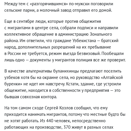
Между тем с «разгорячившимся» по-мужски поговорили
сельские парни
,
а молочный завод отправил его домой.
Еще в сентябре люди
,
которые против общежития
с мигрантами в центре села
,
собрали подписи и направили
коллективное обращение в администрацию Зонального
района. Им ответили
,
что граждане Узбекистана — братский
народ
,
дополнительных разрешений на их пребывание
в России не требуется
,
режим въезда безвизовый. Пообещали
лишь одно — документы у мигрантов полиция все же проверит.
В качестве альтернативы буланихинцы предлагают поселить
узбеков хотя бы на окраине села
,
но руководство «Алтайской
буренки» не идет им навстречу. Кстати
,
здание
,
где устроили
общежитие
,
находится в собственности у предприятия — это
бывшая совхозная контора.
На том самом сходе Сергей Козлов сообщил
,
что ему
приходится нанимать мигрантов
,
потому что местные будто бы
не хотят работать. Из 440 человек
,
непосредственно
работающих на производстве
,
370 живут в разных селах