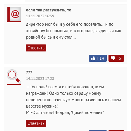
если так рассуждать, то
14.11.2023 16:59
директор мог бы и у себя его поселить... и по
хозяйству бы помогал, и в огороде, глядишь и как
родной бы сын ему стал...
Ответить
|
14
|
5
???
14.11.2023 17:28
— Господи! всем я от тебя доволен, всем
награжден! Одно только сердцу моему
непереносно: очень уж много развелось в нашем
царстве мужика!
М.Е.Салтыков-Щедрин, "Дикий помещик"
Ответить