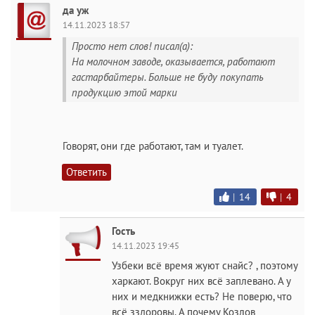
да уж
14.11.2023 18:57
Просто нет слов! писал(а):
На молочном заводе, оказывается, работают
гастарбайтеры. Больше не буду покупать
продукцию этой марки
Говорят, они где работают, там и туалет.
Ответить
|
14
|
4
Гость
14.11.2023 19:45
Узбеки всё время жуют снайс? , поэтому
харкают. Вокруг них всё заплевано. А у
них и медкнижки есть? Не поверю, что
всё зздоровы. А почему Козлов