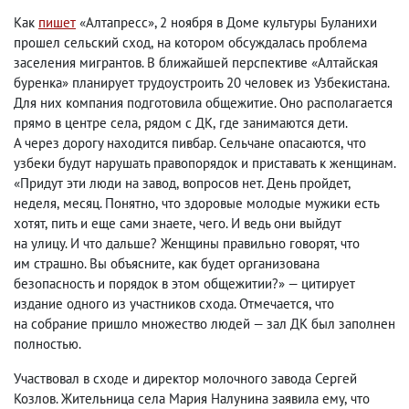
Как
пишет
«Алтапресс»,
2 ноября в Доме культуры Буланихи
прошел сельский сход
,
на котором обсуждалась проблема
заселения мигрантов. В ближайшей перспективе «Алтайская
буренка» планирует трудоустроить 20 человек из Узбекистана.
Для них компания подготовила общежитие. Оно располагается
прямо в центре села
,
рядом с ДК
,
где занимаются дети.
А через дорогу находится пивбар. Сельчане опасаются
,
что
узбеки будут нарушать правопорядок и приставать к женщинам.
«Придут эти люди на завод
,
вопросов нет. День пройдет
,
неделя
,
месяц. Понятно
,
что здоровые молодые мужики есть
хотят
,
пить и еще сами знаете
,
чего. И ведь они выйдут
на улицу. И что дальше? Женщины правильно говорят
,
что
им страшно. Вы объясните
,
как будет организована
безопасность и порядок в этом общежитии?» — цитирует
издание одного из участников схода. Отмечается
,
что
на собрание пришло множество людей — зал ДК был заполнен
полностью
.
Участвовал в сходе и директор молочного завода Сергей
Козлов. Жительница села Мария Налунина заявила ему
,
что