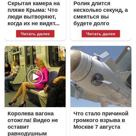
Скрытая камера на
Ролик длится
пляже Крыма: Что
несколько секунд, а
люди вытворяют,
смеяться вы
когда их не видят...
будете долго
Читать далее
Читать далее
i
i
Королева вагона
Что стало причиной
отожгла! Видео не
громкого взрыва в
оставит
Москве 7 августа
равнодушным