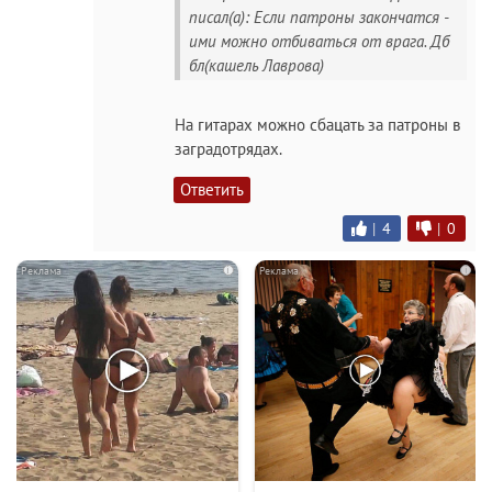
писал(а): Если патроны закончатся -
ими можно отбиваться от врага. Дб
бл(кашель Лаврова)
На гитарах можно сбацать за патроны в
заградотрядах.
Ответить
|
4
|
0
i
i