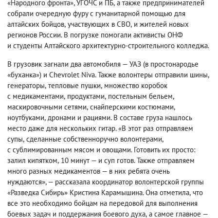
«Народного фронта», УГОЧС и ПБ
,
а также предпринимателей
собрали очередную фуру с гуманитарной помощью для
алтайских бойцов
,
участвующих в СВО
,
и жителей новых
регионов России. В погрузке помогали активисты ОНФ
и студенты Алтайского архитектурно-строительного колледжа.
В грузовик загнали два автомобиля — УАЗ
(
в простонародье
«буханка») и Chevrolet Niva. Также волонтеры отправили шины
,
генераторы
,
тепловые пушки
,
множество коробок
с медикаментами
,
продуктами
,
постельным бельем
,
маскировочными сетями
,
снайперскими костюмами
,
ноутбуками
,
дронами и рациями. В составе груза нашлось
место даже для нескольких гитар. «В этот раз отправляем
супы
,
сделанные собственноручно волонтерами
,
с сублимированным мясом и овощами. Готовить их просто:
залил кипятком
,
10 минут — и суп готов. Также отправляем
много разных медикаментов — в них ребята очень
нуждаются», — рассказала координатор волонтерской группы
«Разведка Сибирь» Кристина Карамышина. Она отметила
,
что
все это необходимо бойцам на передовой для выполнения
боевых задач и поддержания боевого духа
,
а самое главное —