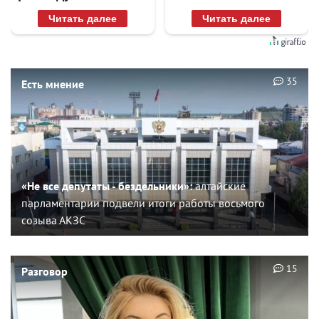
Читать далее
Читать далее
35
Есть мнение
«Не все депутаты - бездельники»:
алтайские
парламентарии подвели итоги работы восьмого
созыва АКЗС
15
Разговор