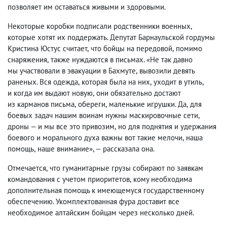
позволяет им оставаться живыми и здоровыми.
Некоторые коробки подписали родственники военных
,
которые хотят их поддержать. Депутат Барнаульской гордумы
Кристина Юстус считает
,
что бойцы на передовой
,
помимо
снаряжения
,
также нуждаются в письмах. «Не так давно
мы участвовали в эвакуации в Бахмуте
,
вывозили девять
раненых. Вся одежда
,
которая была на них
,
уходит в утиль
,
и когда им выдают новую
,
они обязательно достают
из карманов письма
,
обереги
,
маленькие игрушки. Да
,
для
боевых задач нашим воинам нужны маскировочные сети
,
дроны — и мы все это привозим
,
но для поднятия и удержания
боевого и морального духа важны вот такие мелочи
,
наша
помощь
,
наше внимание», — рассказала она.
Отмечается
,
что гуманитарные грузы собирают по заявкам
командования с учетом приоритетов
,
кому необходима
дополнительная помощь к имеющемуся государственному
обеспечению. Укомплектованная фура доставит все
необходимое алтайским бойцам через несколько дней.