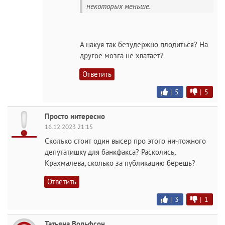
некоторых меньше.
А накуя так безудержно плодиться? На
другое мозга не хватает?
Ответить
|
5
|
5
Просто интересно
16.12.2023 21:15
Сколько стоит один высер про этого ничтожного
депутатишку для банкфакса? Расколись,
Крахмалева, сколько за публикацию берёшь?
Ответить
|
3
|
1
Татьяна Вольфсон