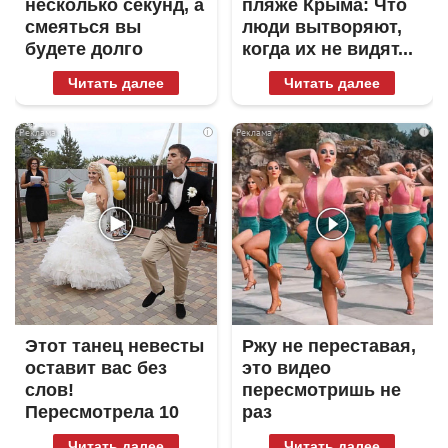
несколько секунд, а
пляже Крыма: Что
смеяться вы
люди вытворяют,
будете долго
когда их не видят...
Читать далее
Читать далее
i
i
Этот танец невесты
Ржу не переставая,
оставит вас без
это видео
слов!
пересмотришь не
Пересмотрела 10
раз
раз
Читать далее
Читать далее