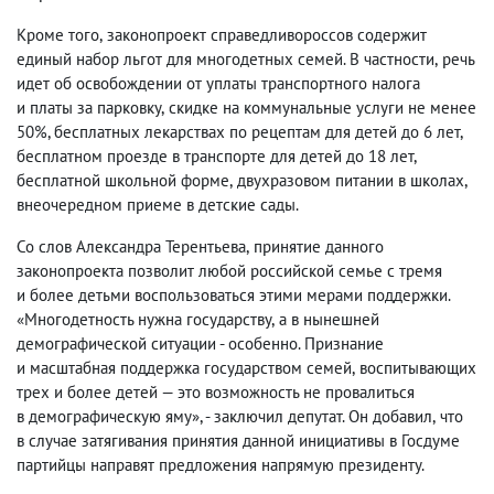
Кроме того
,
законопроект справедливороссов содержит
единый набор льгот для многодетных семей. В частности
,
речь
идет об освобождении от уплаты транспортного налога
и платы за парковку
,
скидке на коммунальные услуги не менее
50%, бесплатных лекарствах по рецептам для детей до 6 лет
,
бесплатном проезде в транспорте для детей до 18 лет
,
бесплатной школьной форме
,
двухразовом питании в школах
,
внеочередном приеме в детские сады.
Со слов Александра Терентьева
,
принятие данного
законопроекта позволит любой российской семье с тремя
и более детьми воспользоваться этими мерами поддержки.
«Многодетность нужна государству
,
а в нынешней
демографической ситуации
-
особенно. Признание
и масштабная поддержка государством семей
,
воспитывающих
трех и более детей — это возможность не провалиться
в демографическую яму»,
-
заключил депутат. Он добавил
,
что
в случае затягивания принятия данной инициативы в Госдуме
партийцы направят предложения напрямую президенту.