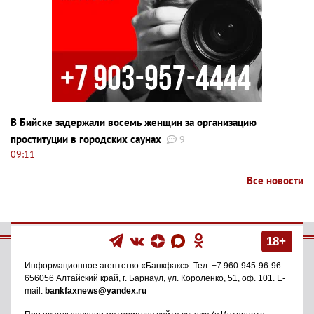
В Бийске задержали восемь женщин за организацию
проституции в городских саунах
9
09:11
Все новости
18+
Информационное агентство
«Банкфакс»
. Тел.
+7 960-945-96-96
.
656056
Алтайский край, г. Барнаул
,
ул. Короленко, 51, оф. 101
. E-
mail:
bankfaxnews@yandex.ru