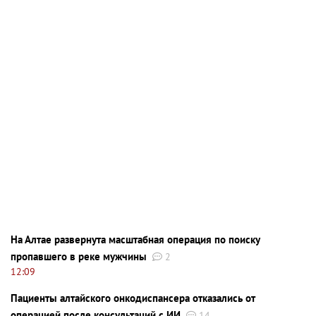
На Алтае развернута масштабная операция по поиску
пропавшего в реке мужчины
2
12:09
Пациенты алтайского онкодиспансера отказались от
операцией после консультаций с ИИ
14