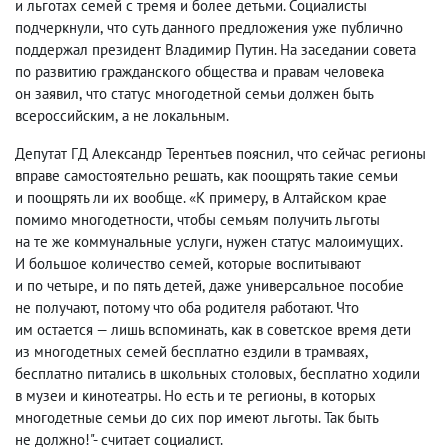
и льготах семей с тремя и более детьми. Социалисты
подчеркнули
,
что суть данного предложения уже публично
поддержал президент Владимир Путин. На заседании совета
по развитию гражданского общества и правам человека
он заявил
,
что статус многодетной семьи должен быть
всероссийским
,
а не локальным.
Депутат ГД Александр Терентьев пояснил
,
что сейчас регионы
вправе самостоятельно решать
,
как поощрять такие семьи
и поощрять ли их вообще. «К примеру
,
в Алтайском крае
помимо многодетности
,
чтобы семьям получить льготы
на те же коммунальные услуги
,
нужен статус малоимущих.
И большое количество семей
,
которые воспитывают
и по четыре
,
и по пять детей
,
даже универсальное пособие
не получают
,
потому что оба родителя работают. Что
им остается — лишь вспоминать
,
как в советское время дети
из многодетных семей бесплатно ездили в трамваях
,
бесплатно питались в школьных столовых
,
бесплатно ходили
в музеи и кинотеатры. Но есть и те регионы
,
в которых
многодетные семьи до сих пор имеют льготы. Так быть
не должно!"
-
считает социалист.