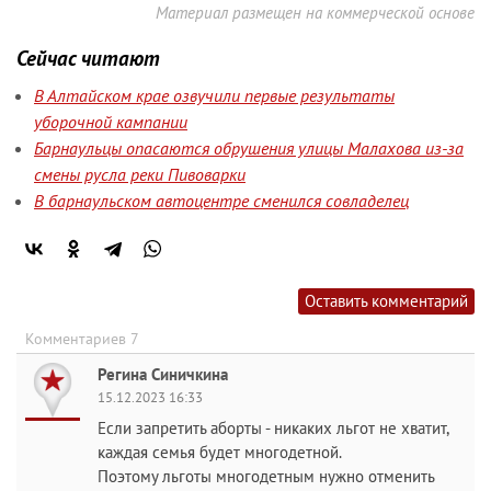
Материал размещен на коммерческой основе
Сейчас читают
В Алтайском крае озвучили первые результаты
уборочной кампании
Барнаульцы опасаются обрушения улицы Малахова из-за
смены русла реки Пивоварки
В барнаульском автоцентре сменился совладелец
Оставить комментарий
Комментариев 7
Регина Синичкина
15.12.2023 16:33
Если запретить аборты - никаких льгот не хватит,
каждая семья будет многодетной.
Поэтому льготы многодетным нужно отменить