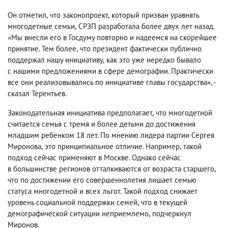
Он отметил
,
что законопроект
,
который призван уравнять
многодетные семьи
,
СРЗП разработала более двух лет назад.
«Мы внесли его в Госдуму повторно и надеемся на скорейшее
принятие. Тем более
,
что президент фактически публично
поддержал нашу инициативу
,
как это уже нередко бывало
с нашими предложениями в сфере демографии. Практически
все они реализовывались по инициативе главы государства»,
-
сказал Терентьев.
Законодательная инициатива предполагает
,
что многодетной
считается семья с тремя и более детьми до достижения
младшим ребенком 18 лет. По мнению лидера партии Сергея
Миронова
,
это принципиальное отличие. Например
,
такой
подход сейчас применяют в Москве. Однако сейчас
в большинстве регионов отталкиваются от возраста старшего
,
что по достижении его совершеннолетия лишает семью
статуса многодетной и всех льгот. Такой подход снижает
уровень социальной поддержки семей
,
что в текущей
демографической ситуации неприемлемо
,
подчеркнул
Миронов.