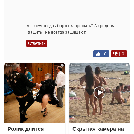
А на куя тогда аборты запрещать? А средства
"защиты" не всегда защищают.
Ответить
|
0
|
0
i
i
Ролик длится
Скрытая камера на