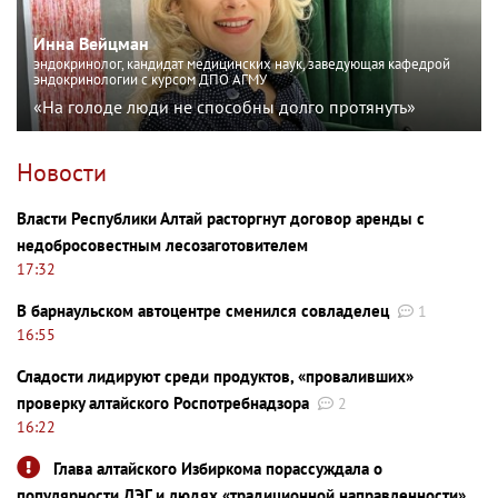
Инна Вейцман
эндокринолог, кандидат медицинских наук, заведующая кафедрой
эндокринологии с курсом ДПО АГМУ
«На голоде люди не способны долго протянуть»
Новости
Власти Республики Алтай расторгнут договор аренды с
недобросовестным лесозаготовителем
17:32
В барнаульском автоцентре сменился совладелец
1
16:55
Сладости лидируют среди продуктов, «проваливших»
проверку алтайского Роспотребнадзора
2
16:22
Глава алтайского Избиркома порассуждала о
популярности ДЭГ и людях «традиционной направленности»