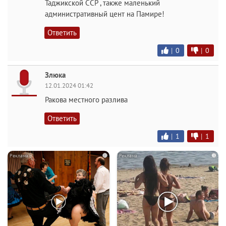
Таджикской ССР , также маленький
административный цент на Памире!
Ответить
|
0
|
0
Злюка
12.01.2024 01:42
Ракова местного разлива
Ответить
|
1
|
1
i
i