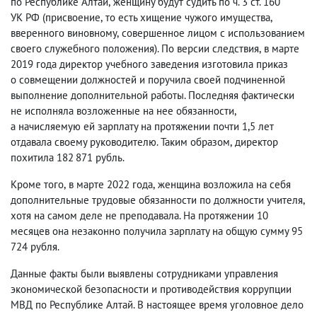
по Республике Алтай
,
женщину будут судить по ч. 3 ст. 160
УК РФ
(
присвоение
,
то есть хищение чужого имущества
,
вверенного виновному
,
совершенное лицом с использованием
своего служебного положения). По версии следствия
,
в марте
2019 года директор учебного заведения изготовила приказ
о совмещении должностей и поручила своей подчиненной
выполнение дополнительной работы. Последняя фактически
не исполняла возложенные на нее обязанности
,
а начисляемую ей зарплату на протяжении почти 1,5 лет
отдавала своему руководителю. Таким образом
,
директор
похитила 182 871 рубль.
Кроме того
,
в марте 2022 года
,
женщина возложила на себя
дополнительные трудовые обязанности по должности учителя
,
хотя на самом деле не преподавала. На протяжении 10
месяцев она незаконно получила зарплату на общую сумму 95
724 рубля.
Данные факты были выявлены сотрудниками управления
экономической безопасности и противодействия коррупции
МВД по Республике Алтай. В настоящее время уголовное дело