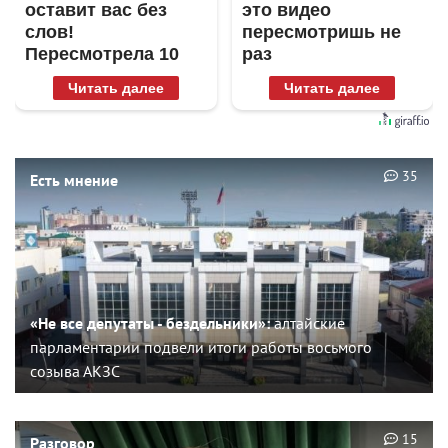
оставит вас без
это видео
слов!
пересмотришь не
Пересмотрела 10
раз
раз
Читать далее
Читать далее
35
Есть мнение
«Не все депутаты - бездельники»:
алтайские
парламентарии подвели итоги работы восьмого
созыва АКЗС
15
Разговор