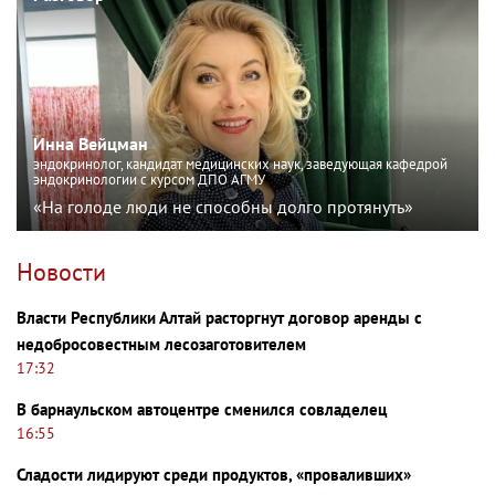
Инна Вейцман
эндокринолог, кандидат медицинских наук, заведующая кафедрой
эндокринологии с курсом ДПО АГМУ
«На голоде люди не способны долго протянуть»
Новости
Власти Республики Алтай расторгнут договор аренды с
недобросовестным лесозаготовителем
17:32
В барнаульском автоцентре сменился совладелец
16:55
Сладости лидируют среди продуктов, «проваливших»