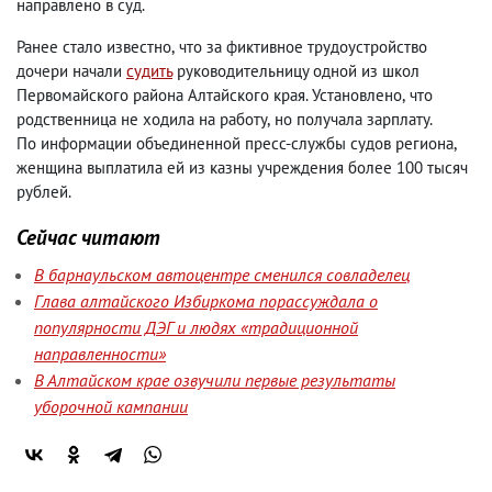
направлено в суд.
Ранее стало известно
,
что за фиктивное трудоустройство
дочери начали
судить
руководительницу одной из школ
Первомайского района Алтайского края. Установлено
,
что
родственница не ходила на работу
,
но получала зарплату.
По информации объединенной пресс-службы судов региона
,
женщина выплатила ей из казны учреждения более 100 тысяч
рублей.
Сейчас читают
В барнаульском автоцентре сменился совладелец
Глава алтайского Избиркома порассуждала о
популярности ДЭГ и людях «традиционной
направленности»
В Алтайском крае озвучили первые результаты
уборочной кампании