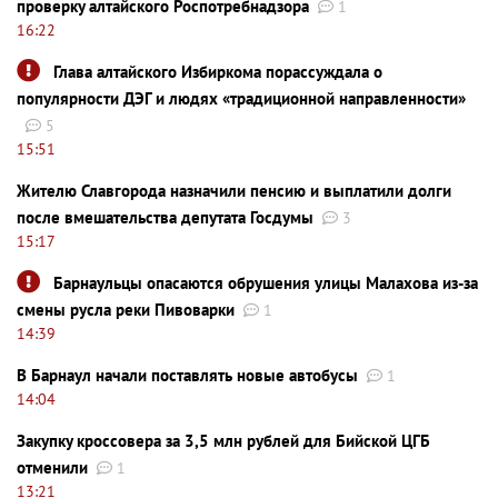
проверку алтайского Роспотребнадзора
1
16:22
Глава алтайского Избиркома порассуждала о
популярности ДЭГ и людях «традиционной направленности»
5
15:51
Жителю Славгорода назначили пенсию и выплатили долги
после вмешательства депутата Госдумы
3
15:17
Барнаульцы опасаются обрушения улицы Малахова из-за
смены русла реки Пивоварки
1
14:39
В Барнаул начали поставлять новые автобусы
1
14:04
Закупку кроссовера за 3,5 млн рублей для Бийской ЦГБ
отменили
1
13:21