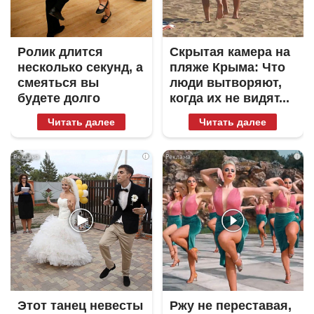
Ролик длится
Скрытая камера на
несколько секунд, а
пляже Крыма: Что
смеяться вы
люди вытворяют,
будете долго
когда их не видят...
Читать далее
Читать далее
i
i
Этот танец невесты
Ржу не переставая,