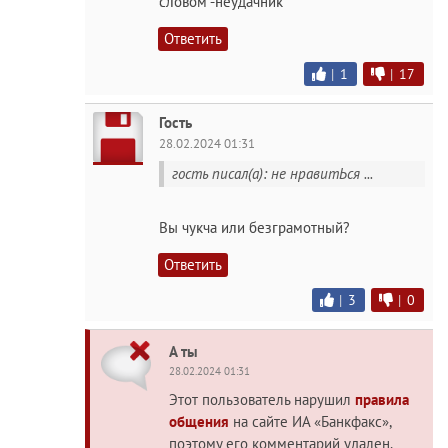
словом -неудачник
Ответить
|
1
|
17
Гость
28.02.2024 01:31
гость писал(а): не нравитЬся ...
Вы чукча или безграмотный?
Ответить
|
3
|
0
А ты
28.02.2024 01:31
Этот пользователь нарушил
правила
общения
на сайте ИА «Банкфакс»,
поэтому его комментарий удален.