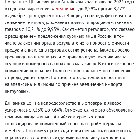
По данным ЦБ
,
инфляция в Алтайском крае в январе 2024 года
в годовом выражении
замедлилась
до 8,59% против 8,77%
в декабре предыдущего года. В первую очередь фиксируется
снижение темпов удорожания стоимости продовольственных
товаров с 10,21% до 9,93%. Как отметил регулятор
,
это связано
с расширением предложения куриных яиц в России
,
в том
числе за счет импорта
,
в результате чего прирост стоимости
продукта снизился в торговых сетях региона. Также выросло
производство в теплицах
,
что привело к увеличению числа
огурцов и помидоров на полках в магазинах. В итоге сезонное
повышение цен на них было не столь сильным по сравнению
с предыдущим годом. Помимо этого
,
замедлился рост цен
на апельсины и лимоны по причине увеличения импорта
цитрусовых.
Динамика цен на непродовольственные товары в январе
ускорилась с 7,33% до 7,64%. Отмечается
,
что это обусловлено
темпами ввода жилья в Алтайском крае
,
которые
спровоцировали повышенный спрос на стройматериалы
и мебель. Поэтому у производителей появилась возможность
переносить в стоимость издержки на доставку компонентов