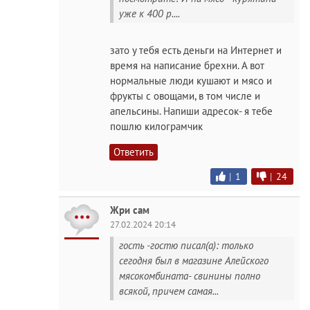
уже к 400 р....
зато у тебя есть деньги на Интернет и
время на написание брехни. А вот
нормальные люди кушают и мясо и
фрукты с овощами, в том числе и
апельсины. Напиши адресок- я тебе
пошлю килограмчик
Ответить
|
1
|
24
Жри сам
27.02.2024 20:14
гость -гостю писал(а): только
сегодня был в магазине Алейского
мясокомбината- свинины полно
всякой, причем самая...