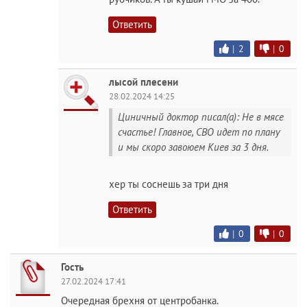
Ответить
|
2
|
0
лысой плесени
28.02.2024 14:25
Циничный доктор писал(а): Не в мясе
счастье! Главное, СВО идет по плану
и мы скоро завоюем Киев за 3 дня.
хeр ты соснешь за три дня
Ответить
|
0
|
0
Гость
27.02.2024 17:41
Очередная брехня от центробанка.