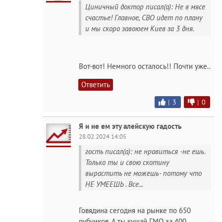
Циничный доктор писал(а): Не в мясе
счастье! Главное, СВО идет по плану
и мы скоро завоюем Киев за 3 дня.
Вот-вот! Немного осталось!! Почти уже..
Ответить
|
3
|
0
Я и не ем эту алейскую гадость
28.02.2024 14:05
гость писал(а): не нравиться -не ешь.
Только ты и свою скотину
вырастить не можешь- потому что
НЕ УМЕЕШЬ . Все...
Говядина сегодня на рынке по 650
рубчиков. А ты кушай ГМО за 400.