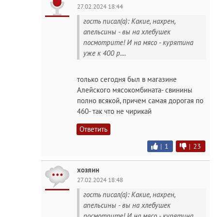
27.02.2024 18:44
гость писал(а): Какие, нахрен,
апельсины - вы на хлебушек
посмотрите! И на мясо - курятина
уже к 400 р....
только сегодня был в магазине
Алейского мясокомбината- свинины
полно всякой, причем самая дорогая по
460- так что не чирикай
Ответить
|
1
|
23
хозяин
27.02.2024 18:48
гость писал(а): Какие, нахрен,
апельсины - вы на хлебушек
посмотрите! И на мясо - курятина