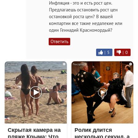
Инфляция - это и есть рост цен.
Предлагаешь остановить рост цен
остановкой роста цен? В вашей
компартии все такие недалекие или
один Геннадий Красномордый?
Ответить
|
5
|
0
i
i
Скрытая камера на
Ролик длится
пляже Крыма: Что
несколько секунд, а