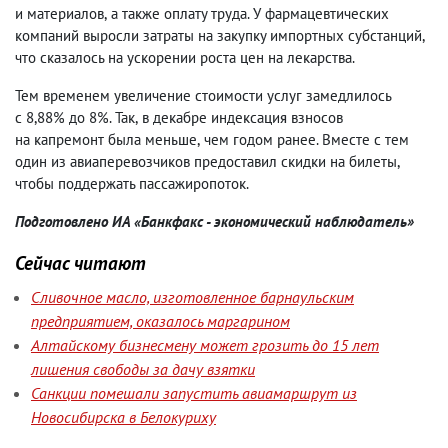
и материалов
,
а также оплату труда. У фармацевтических
компаний выросли затраты на закупку импортных субстанций
,
что сказалось на ускорении роста цен на лекарства.
Тем временем увеличение стоимости услуг замедлилось
с 8,88% до 8%. Так
,
в декабре индексация взносов
на капремонт была меньше
,
чем годом ранее. Вместе с тем
один из авиаперевозчиков предоставил скидки на билеты
,
чтобы поддержать пассажиропоток.
Подготовлено ИА «Банкфакс - экономический наблюдатель»
Сейчас читают
Сливочное масло, изготовленное барнаульским
предприятием, оказалось маргарином
Алтайскому бизнесмену может грозить до 15 лет
лишения свободы за дачу взятки
Санкции помешали запустить авиамаршрут из
Новосибирска в Белокуриху