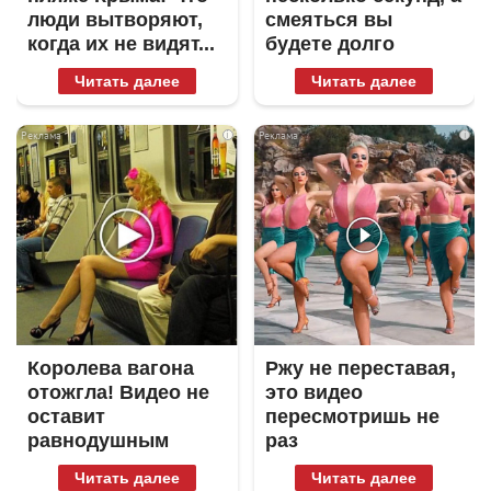
люди вытворяют,
смеяться вы
когда их не видят...
будете долго
Читать далее
Читать далее
i
i
Королева вагона
Ржу не переставая,
отожгла! Видео не
это видео
оставит
пересмотришь не
равнодушным
раз
Читать далее
Читать далее