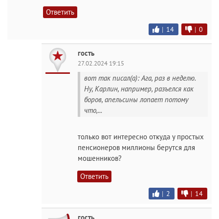
Ответить
|
14
|
0
гость
27.02.2024 19:15
вот так писал(а): Ага, раз в неделю.
Ну, Карлин, например, разъелся как
боров, апельсины лопает потому
что,...
только вот интересно откуда у простых
пенсионеров миллионы берутся для
мошенников?
Ответить
|
2
|
14
гость