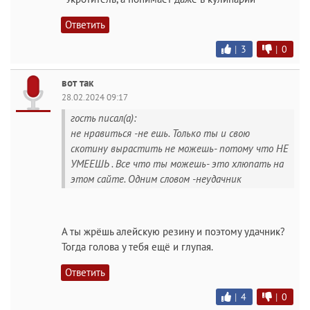
Ответить
|
3
|
0
вот так
28.02.2024 09:17
гость писал(а):
не нравиться -не ешь. Только ты и свою
скотину вырастить не можешь- потому что НЕ
УМЕЕШЬ . Все что ты можешь- это хлюпать на
этом сайте. Одним словом -неудачник
А ты жрёшь алейскую резину и поэтому удачник?
Тогда голова у тебя ещё и глупая.
Ответить
|
4
|
0