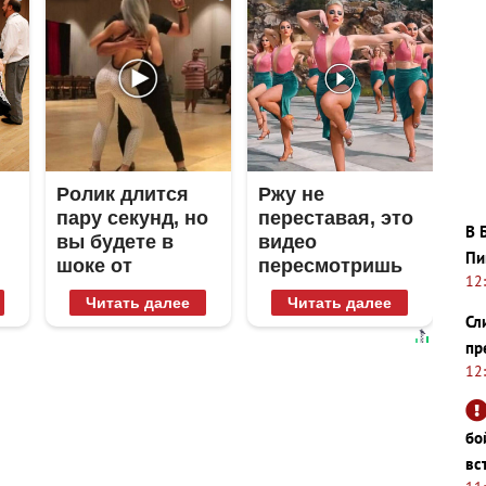
Ролик длится
Ржу не
пару секунд, но
переставая, это
В 
вы будете в
видео
Пи
шоке от
пересмотришь
12
увиденного
не раз
Читать далее
Читать далее
Сл
пр
12
бо
вс