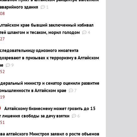
 аварийного здания
1
:08
Алтайском крае бывший заключенный избивал
тей шлангом и тесаком, морил голодом
4
:27
следовательницу одиозного иноагента
дозревают в призывах к терроризму в Алтайском
ае
9
:52
деральный министр и сенатор оценили развитие
омышленности в Алтайском крае
7
:19
Алтайскому бизнесмену может грозить до 15
т лишения свободы за дачу взятки
6
:51
ава алтайского Минстроя заявил о росте объемов