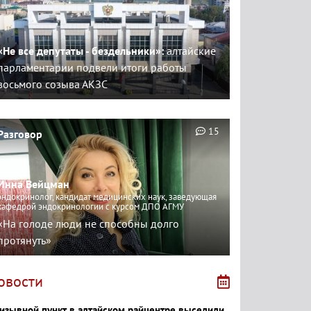
«Не все депутаты - бездельники»:
алтайские
парламентарии подвели итоги работы
восьмого созыва АКЗС
15
Разговор
Инна Вейцман
эндокринолог, кандидат медицинских наук, заведующая
кафедрой эндокринологии с курсом ДПО АГМУ
«На голоде люди не способны долго
протянуть»
овости
изывной пункт в алтайском райцентре выселили