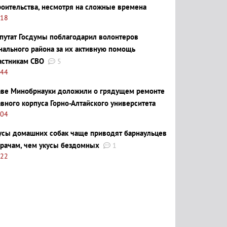
роительства, несмотря на сложные времена
:18
путат Госдумы поблагодарил волонтеров
нального района за их активную помощь
астникам СВО
5
:44
аве Минобрнауки доложили о грядущем ремонте
авного корпуса Горно-Алтайского университета
:04
усы домашних собак чаще приводят барнаульцев
врачам, чем укусы бездомных
1
:22