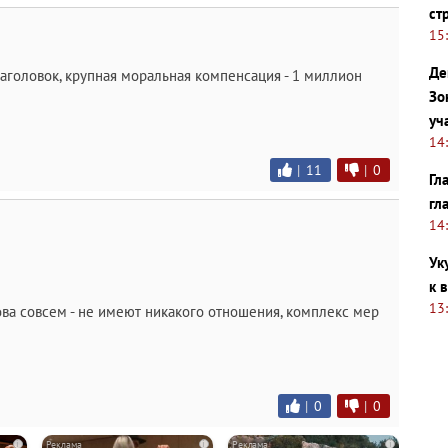
ст
15
Де
заголовок, крупная моральная компенсация - 1 миллион
Зо
уч
14
|
11
|
0
Гл
гл
14
Ук
к 
13
лова совсем - не имеют никакого отношения, комплекс мер
|
0
|
0
i
i
i