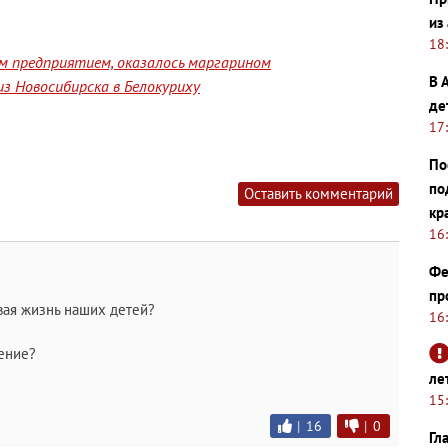
из
18
им предприятием, оказалось маргарином
В 
з Новосибирска в Белокуриху
де
17
По
по
Оставить комментарий
кр
16
Фе
пр
вая жизнь наших детей?
16
шение?
ле
15
|
16
|
0
Гл