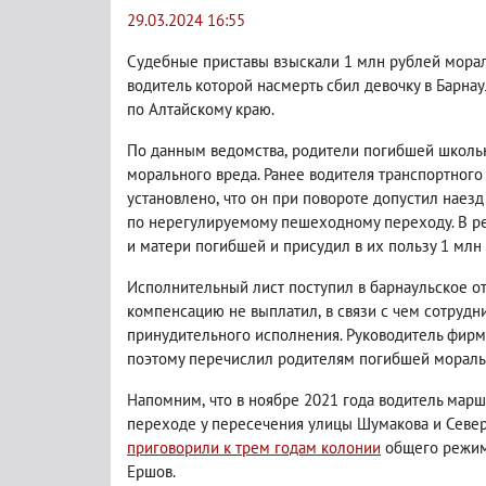
29.03.2024 16:55
Судебные приставы взыскали 1 млн рублей мора
водитель которой насмерть сбил девочку
в Барна
по Алтайскому краю.
По данным ведомства
,
родители погибшей школьн
морального вреда. Ранее водителя транспортного
установлено
,
что он при повороте допустил наезд
по нерегулируемому пешеходному переходу. В
ре
и матери погибшей и присудил в их пользу 1 млн
Исполнительный лист поступил в барнаульское о
компенсацию не выплатил
,
в связи с чем сотруд
принудительного исполнения. Руководитель фирм
поэтому перечислил родителям погибшей морал
Напомним
,
что в ноябре 2021 года водитель мар
переходе у пересечения улицы Шумакова и Севе
приговорили к трем годам колонии
общего режим
Ершов.