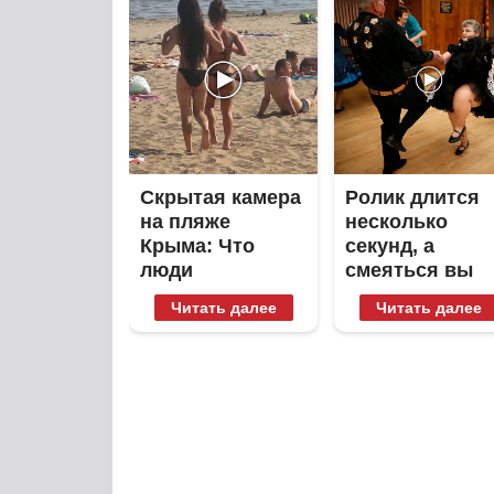
Скрытая камера
Ролик длится
на пляже
несколько
Крыма: Что
секунд, а
люди
смеяться вы
вытворяют,
будете долго
Читать далее
Читать далее
когда их не
видят...