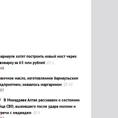
Барнауле хотят построить новый мост через
воварку за 65 млн рублей
2
:48
ивочное масло, изготовленное барнаульским
едприятием, оказалось маргарином
20
:07
В Минздраве Алтая рассказали о состоянии
йца СВО, выжившего после удара молнии и
тречи с медведем
9