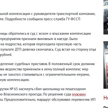
льной компенсации с руководителя транспортной компании
,
уле
. Подробности сообщила пресс-служба ГУ ФССП
ицы обратились в суд с иском о взыскании компенсации
 предприятия признали виновным в наезде. Было
 на подростка
,
которая переходила проезжую часть
зультате ДТП девочка скончалась. Суд встал на сторону отца
 рублей.
тделение судебных приставов. В положенный срок должник
ники ведомства применили к нему полный комплекс мер
ы не захотел сталкиваться с ограничительными мерами
,
ьную компенсацию.
шрутки № 65 насмерть сбил школьницу на пешеходном
ро-Власихинского проезда. По решению суда
мужчину
Н
а. Предположительно
,
маршрут обслуживал перевозчик ИП
Пр