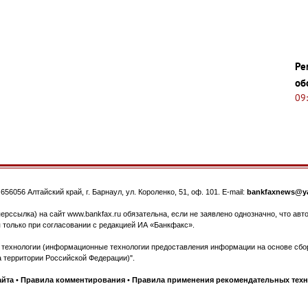
Ре
об
09
.
656056
Алтайский край, г. Барнаул
,
ул. Короленко, 51, оф. 101
. E-mail:
bankfaxnews@ya
ерссылка) на сайт www.bankfax.ru обязательна, если не заявлено однозначно, что ав
 только при согласовании с редакцией ИА «Банкфакс».
ехнологии (информационные технологии предоставления информации на основе сбора
 территории Российской Федерации)".
айта
•
Правила комментирования
•
Правила применения рекомендательных тех