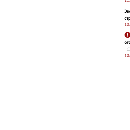
11
Эк
ст
10
от
10