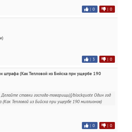
|
0
|
0
и)
|
3
|
0
н штрафа (Как Тепловой из Бийска при ущербе 190
. Делайте ставки господа-товарищи)[/blockquote Один год
 (Как Тепловой из Бийска при ущербе 190 миллионов)
|
0
|
0