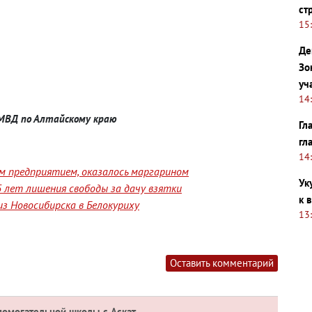
ст
15
Де
Зо
уч
14
 МВД по Алтайскому краю
Гл
гл
14
им предприятием, оказалось маргарином
Ук
 лет лишения свободы за дачу взятки
к 
з Новосибирска в Белокуриху
13
Оставить комментарий
помогательной школы с.Аскат