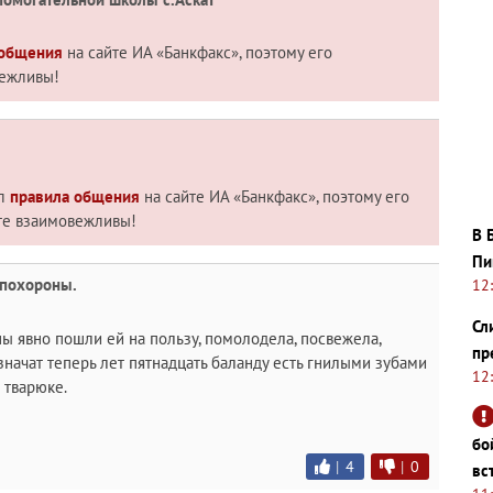
 общения
на сайте ИА «Банкфакс», поэтому его
вежливы!
ил
правила общения
на сайте ИА «Банкфакс», поэтому его
те взаимовежливы!
В 
Пи
 похороны.
12
Сл
ны явно пошли ей на пользу, помолодела, посвежела,
пр
значат теперь лет пятнадцать баланду есть гнилыми зубами
12
м тварюке.
бо
|
4
|
0
вс