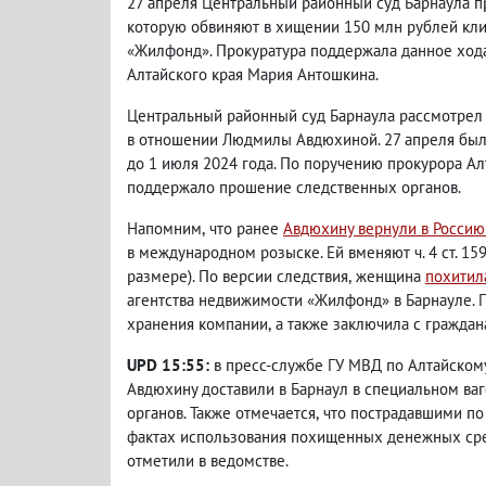
27 апреля Центральный районный суд Барнаула 
которую обвиняют в хищении 150 млн рублей кли
«Жилфонд». Прокуратура поддержала данное хода
Алтайского края Мария Антошкина.
Центральный районный суд Барнаула рассмотрел 
в отношении Людмилы Авдюхиной. 27 апреля бы
до 1 июля 2024 года. По поручению прокурора Ал
поддержало прошение следственных органов.
Напомним
,
что ранее
Авдюхину вернули в Россию
в международном розыске. Ей вменяют ч. 4 ст. 15
размере). По версии следствия
,
женщина
похитил
агентства недвижимости «Жилфонд» в Барнауле. 
хранения компании
,
а также заключила с граждан
UPD 15:55:
в пресс-службе ГУ МВД по Алтайском
Авдюхину доставили в Барнаул в специальном ва
органов. Также отмечается
,
что пострадавшими по
фактах использования похищенных денежных сред
отметили в ведомстве.