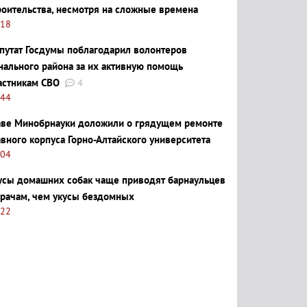
роительства, несмотря на сложные времена
:18
путат Госдумы поблагодарил волонтеров
нального района за их активную помощь
астникам СВО
4
:44
аве Минобрнауки доложили о грядущем ремонте
авного корпуса Горно-Алтайского университета
:04
усы домашних собак чаще приводят барнаульцев
врачам, чем укусы бездомных
:22