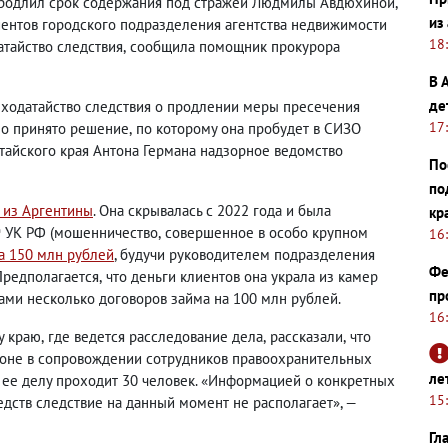
продлил срок содержания под стражей Людмилы Авдюхиной
,
из
ентов городского подразделения агентства недвижимости
18
тайство следствия
,
сообщила помощник прокурора
В 
де
ходатайство следствия о продлении меры пресечения
17
ло принято решение
,
по которому она пробудет в СИЗО
тайского края Антона Германа надзорное ведомство
По
по
 из Аргентины
. Она скрывалась с 2022 года и была
кр
9 УК РФ
(
мошенничество
,
совершенное в особо крупном
16
а 150 млн рублей
, будучи руководителем подразделения
Фе
Предполагается
,
что деньги клиентов она украла из камер
пр
ами несколько договоров займа на 100 млн рублей.
16
у краю
,
где ведется расследование дела
,
рассказали
,
что
гоне в сопровождении сотрудников правоохранительных
ле
 ее делу проходит 30 человек. «Информацией о конкретных
15
ств следствие на данный момент не располагает», —
Гл