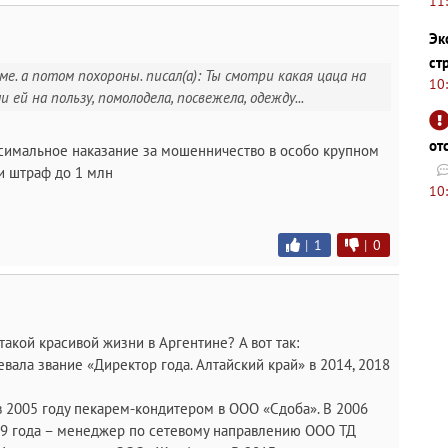
11
Эк
ст
е. а потом похороны. писал(а): Ты смотри какая цаца на
10
ей на пользу, помолодела, посвежела, одежду...
от
аксимальное наказание за мошенничество в особо крупном
 и штраф до 1 млн
10
|
1
|
0
 такой красивой жизни в Аргентине? А вот так:
ала звание «Директор года. Алтайский край» в 2014, 2018
в 2005 году пекарем-кондитером в ООО «Сдоба». В 2006
009 года – менеджер по сетевому направлению ООО ТД