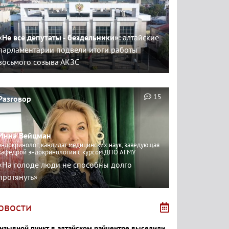
«Не все депутаты - бездельники»:
алтайские
парламентарии подвели итоги работы
восьмого созыва АКЗС
15
Разговор
Инна Вейцман
эндокринолог, кандидат медицинских наук, заведующая
кафедрой эндокринологии с курсом ДПО АГМУ
«На голоде люди не способны долго
протянуть»
овости
изывной пункт в алтайском райцентре выселили