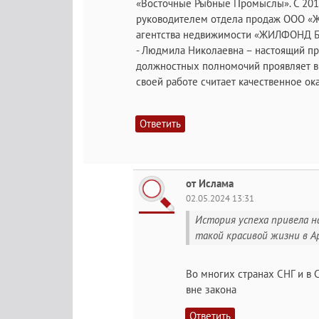
«Восточные Рыбные Промыслы». С 2011
руководителем отдела продаж ООО «Ж
агентства недвижимости «ЖИЛФОНД Б
- Людмила Николаевна – настоящий п
должностных полномочий проявляет в
своей работе считает качественное ока
Ответить
от Ислама
02.05.2024 13:31
История успеха привела на
такой красивой жизни в Ар
Во многих странах СНГ и в С
вне закона
Ответить