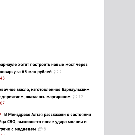
Барнауле хотят построить новый мост через
воварку за 65 млн рублей
2
:48
ивочное масло, изготовленное барнаульским
едприятием, оказалось маргарином
12
:07
В Минздраве Алтая рассказали о состоянии
йца СВО, выжившего после удара молнии и
тречи с медведем
8