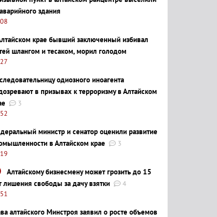
 аварийного здания
:08
Алтайском крае бывший заключенный избивал
тей шлангом и тесаком, морил голодом
:27
следовательницу одиозного иноагента
дозревают в призывах к терроризму в Алтайском
ае
3
:52
деральный министр и сенатор оценили развитие
омышленности в Алтайском крае
3
:19
Алтайскому бизнесмену может грозить до 15
т лишения свободы за дачу взятки
4
:51
ава алтайского Минстроя заявил о росте объемов