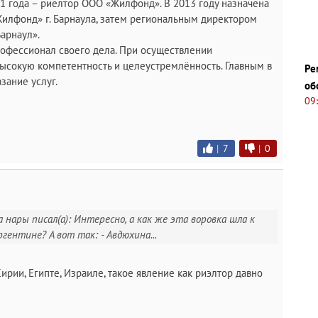
 года – риелтор ООО «Жилфонд». В 2013 году назначена
илфонд» г. Барнаула, затем региональным директором
арнаул».
рофессионал своего дела. При осуществлении
ысокую компетентность и целеустремлённость. Главным в
Ре
зание услуг.
об
09
|
7
|
0
 нары писал(а): Интересно, а как же эта воровка шла к
гентине? А вот так: - Авдюхина...
ирии, Египте, Израиле, такое явление как риэлтор давно