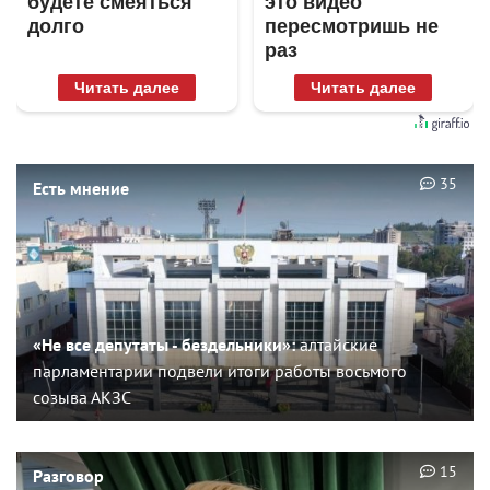
будете смеяться
это видео
долго
пересмотришь не
раз
Читать далее
Читать далее
35
Есть мнение
«Не все депутаты - бездельники»:
алтайские
парламентарии подвели итоги работы восьмого
созыва АКЗС
15
Разговор