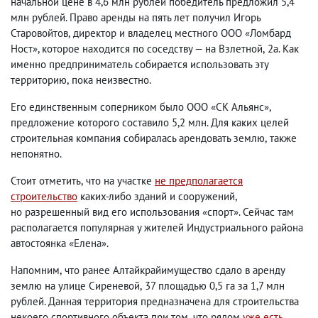
начальной цене в 4,6 млн рублей победитель предложил 5,4
млн рублей. Право аренды на пять лет получил Игорь
Старовойтов
,
директор и владелец местного ООО «Ломбард
Ност», которое находится по соседству — на Взлетной
,
2а. Как
именно предприниматель собирается использовать эту
территорию
,
пока неизвестно.
Его единственным соперником было ООО «СК Альянс»,
предложение которого составило 5,2 млн. Для каких целей
строительная компания собиралась арендовать землю
,
также
непонятно.
Стоит отметить
,
что на участке
не предполагается
строительство
каких-либо зданий и сооружений
,
но разрешенный вид его использования «спорт». Сейчас там
располагается популярная у жителей Индустриального района
автостоянка «Елена».
Напомним
,
что ранее Алтайкрайимущество сдало в аренду
землю на улице Сиреневой
,
37 площадью 0,5 га за 1,7 млн
рублей. Данная территория предназначена для строительства
некоего спортивного объекта при том
,
что рядом
уже есть