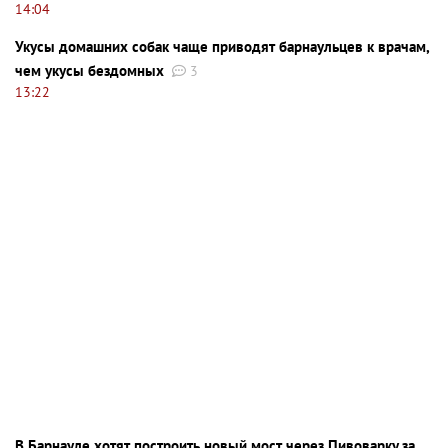
14:04
Укусы домашних собак чаще приводят барнаульцев к врачам,
чем укусы бездомных
3
13:22
В Барнауле хотят построить новый мост через Пивоварку за