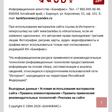
18+
Информационное агентство
«Банкфакс»
. Тел.
+7 960-945-96-96
.
656056
Алтайский край, г. Барнаул
,
ул. Короленко, 51, оф. 101
. E-
mail:
bankfaxnews@yandex.ru
При использовании материалов сайта ссылка (в Интернете -
гиперссылка) на сайт www.bankfax.ru обязательна, если не
заявлено однозначно, что авторские права принадлежат третьим
лицам. Фотографии, рисунки, карты, аудио- видеофрагменты и
графика могут использоваться только при согласовании с
редакцией ИА «Банкфакс».
"На информационном ресурсе применяются рекомендательные
технологии (информационные технологии предоставления
информации на основе сбора, систематизации и анализа
сведений, относящихся к предпочтениям пользователей сети
"Интернет", находящихся на территории Российской
Федерации)".
Выходные данные
•
Условия использования материалов
сайта
•
Правила комментирования
•
Правила применения
рекомендательных технологий
•
Реклама на сайте
↑
Copyright © 1994-2026 «БАНКФАКС»