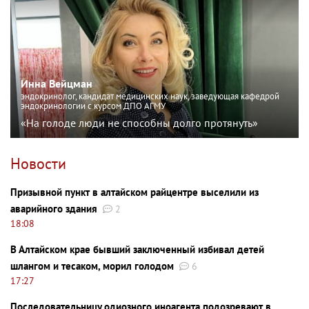
Инна Вейцман
эндокринолог, кандидат медицинских наук, заведующая кафедрой
эндокринологии с курсом ДПО АГМУ
«На голоде люди не способны долго протянуть»
Новости
Призывной пункт в алтайском райцентре выселили из
аварийного здания
2
18:08
В Алтайском крае бывший заключенный избивал детей
шлангом и тесаком, морил голодом
6
17:27
Последовательницу одиозного иноагента подозревают в