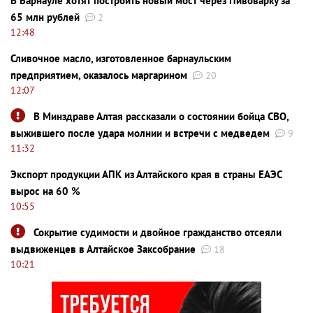
В Барнауле хотят построить новый мост через Пивоварку за
65 млн рублей
2
12:48
Сливочное масло, изготовленное барнаульским
предприятием, оказалось маргарином
20
12:07
В Минздраве Алтая рассказали о состоянии бойца СВО,
выжившего после удара молнии и встречи с медведем
9
11:32
Экспорт продукции АПК из Алтайского края в страны ЕАЭС
вырос на 60 %
10:55
Сокрытие судимости и двойное гражданство отсеяли
выдвиженцев в Алтайское Заксобрание
18
10:21