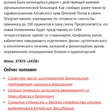
должна была размещаться рядом с действующей краевой
офтальмологической больницей. Как сообщил ранее министр
здравоохранения Алтайского края Дмитрий Попов в своем
Telegram-канале
,
учреждение по готовности смогло бы
принимать до 100 пациентов в одну смену. Предполагается
,
что
новая поликлиника будет представлять из себя
четырехэтажное здание со стационаром
,
конференц-залом
,
кабинетами заведующего отделением
,
физио-, ортоптического
и плеоптического лечения
,
лазерной и физиотерапии
,
архив
,
перевязочной
,
операционным блоком и ординаторской.
Фото: КГБУЗ «АКОБ»
Сейчас читают
Сливочное масло, изготовленное барнаульским
предприятием, оказалось маргарином
Санкции помешали запустить авиамаршрут из
Новосибирска в Белокуриху
Сокрытие судимости и двойное гражданство отсеяли
выдвиженцев в Алтайское Заксобрание