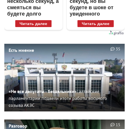
несколько секунд, а
секунд, но вы
смеяться вы
будете в шоке от
будете долго
увиденного
Читать далее
Читать далее
35
Есть мнение
«Не все депутаты - бездельники»:
алтайские
парламентарии подвели итоги работы восьмого
созыва АКЗС
15
Разговор