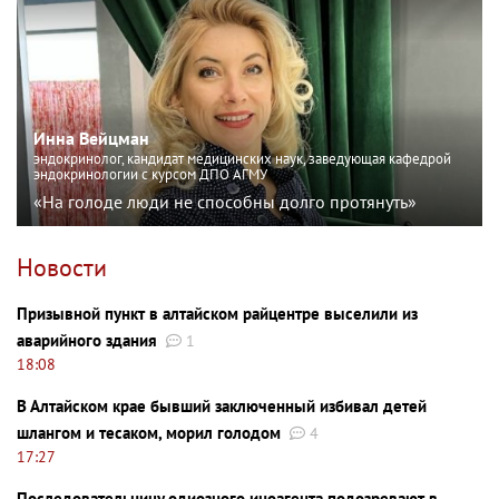
Инна Вейцман
эндокринолог, кандидат медицинских наук, заведующая кафедрой
эндокринологии с курсом ДПО АГМУ
«На голоде люди не способны долго протянуть»
Новости
Призывной пункт в алтайском райцентре выселили из
аварийного здания
1
18:08
В Алтайском крае бывший заключенный избивал детей
шлангом и тесаком, морил голодом
4
17:27
Последовательницу одиозного иноагента подозревают в