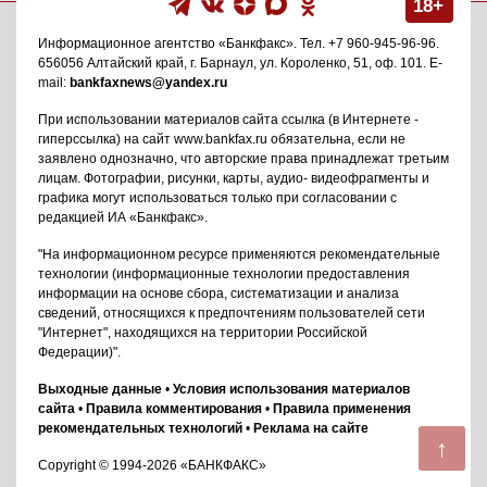
18+
Информационное агентство
«Банкфакс»
. Тел.
+7 960-945-96-96
.
656056
Алтайский край, г. Барнаул
,
ул. Короленко, 51, оф. 101
. E-
mail:
bankfaxnews@yandex.ru
При использовании материалов сайта ссылка (в Интернете -
гиперссылка) на сайт www.bankfax.ru обязательна, если не
заявлено однозначно, что авторские права принадлежат третьим
лицам. Фотографии, рисунки, карты, аудио- видеофрагменты и
графика могут использоваться только при согласовании с
редакцией ИА «Банкфакс».
"На информационном ресурсе применяются рекомендательные
технологии (информационные технологии предоставления
информации на основе сбора, систематизации и анализа
сведений, относящихся к предпочтениям пользователей сети
"Интернет", находящихся на территории Российской
Федерации)".
Выходные данные
•
Условия использования материалов
сайта
•
Правила комментирования
•
Правила применения
рекомендательных технологий
•
Реклама на сайте
↑
Copyright © 1994-2026 «БАНКФАКС»