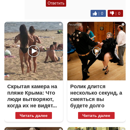
Ответить
|
0
|
0
i
i
Скрытая камера на
Ролик длится
пляже Крыма: Что
несколько секунд, а
люди вытворяют,
смеяться вы
когда их не видят...
будете долго
Читать далее
Читать далее
i
i