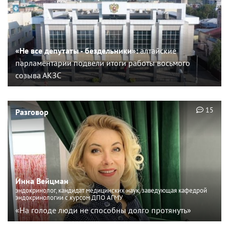
«Не все депутаты - бездельники»:
алтайские
парламентарии подвели итоги работы восьмого
созыва АКЗС
15
Разговор
Инна Вейцман
эндокринолог, кандидат медицинских наук, заведующая кафедрой
эндокринологии с курсом ДПО АГМУ
«На голоде люди не способны долго протянуть»