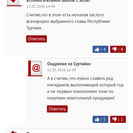
вспомогательной школы с.Аскат
12.05.2026 14:49
Считаю,что в этом есть немалая заслуга
всенародно выбранного главы Республики
Турчака.
Ответить
|
4
|
8
Ондрейке из Суртайки
12.05.2026 16:30
А я считаю, что нужно славить род
мигидыков, выполняющий который год
и не первым поколением план по
покупкам алкогольной продукции!
Ответить
|
5
|
1