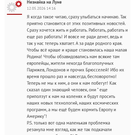
Незнайка на Луне
12.05.2026 14:16
Я когда такое читаю, сразу улыбаться начинаю. Так
приятно становится от этих позитивных новостей.
Сразу хочется жить и работать. Работать, работать и
еще раз работать! И вовсе не ради денег, ведь и
так у нас теперь хватает. А за ради родного края.
Чтобы всё краше и краше становилась наша малая
Родина! Чтобы обзавидовались нам всякие там
европейцы, жители некогда благополучных
Парижев, Лондонов и прочих Брюсселей! Ибо их
время прошло раз и навсегда, бесповоротно!
Теперь не мы к ним, а они к нам побегут! Как
сказал один знающий человек, они " еще
приползут к нам на коленях и будут просить
наших новых технологий, наших космических
программ, а мы ещё будем кормить Европу и
Америку"!
P.S. только вот одна маленькая проблемка
резанула мне взгляд, как же так подкачали