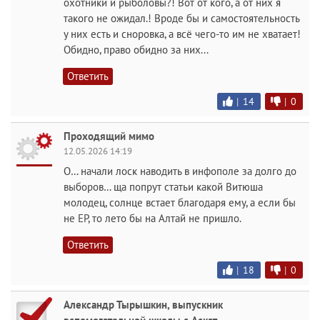
охотники и рыболовы?! Вот от кого, а от них я
такого не ожидал.! Вроде бы и самостоятельность
у них есть и сноровка, а всё чего-то им не хватает!
Обидно, право обидно за них...
Ответить
|
14
|
0
Проходящий мимо
12.05.2026 14:19
О… начали лоск наводить в инфополе за долго до
выборов… ща попрут статьи какой Витюша
молодец, солнце встает благодаря ему, а если бы
не ЕР, то лето бы на Алтай не пришло.
Ответить
|
18
|
0
Александр Тырышкин, выпускник