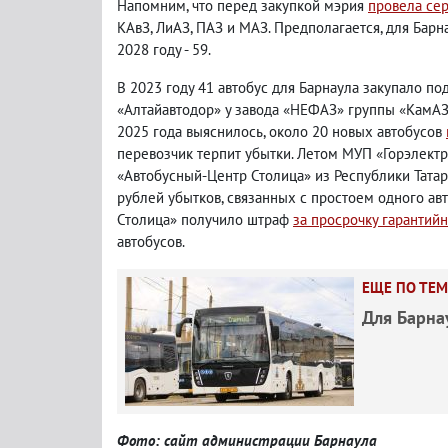
Напомним, что перед закупкой мэрия
провела сер
КАвЗ, ЛиАЗ, ПАЗ и МАЗ. Предполагается, для Барнау
2028 году - 59.
В 2023 году 41 автобус для Барнаула закупало 
«Алтайавтодор» у завода «НЕФАЗ» группы «КамАЗ»
2025 года выяснилось, около 20 новых автобусов
перевозчик терпит убытки. Летом МУП «Горэлект
«Автобусный-Центр Столица» из Республики Татар
рублей убытков, связанных с простоем одного ав
Столица» получило штраф
за просрочку гарантий
автобусов.
ЕЩЕ ПО ТЕМ
Для Барна
Фото: сайт администрации Барнаула