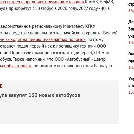
ию встреч с представителями автозаводов
КамАЗ, НефАЗ,
ст
ла приобретут 31 автобус в 2026 году, 2027 году - 40, в
15
Де
подведомственное региональному Минтрансу КГКУ
Зо
 на средства специального казначейского кредита. Весной
уч
не выходят на линию из-за частых поломок
, поэтому
14
ротранс» подал первый иск к поставщику техники ООО
стан. Перевозчик намерен взыскать с дилера 3,513 млн
Гл
тобуса. Также напомним, что ООО «Автобусный - Центр
гл
ных обязательств
по ремонту поставленных для Барнаула
14
Ук
к 
Е
13
ула закупят 130 новых автобусов