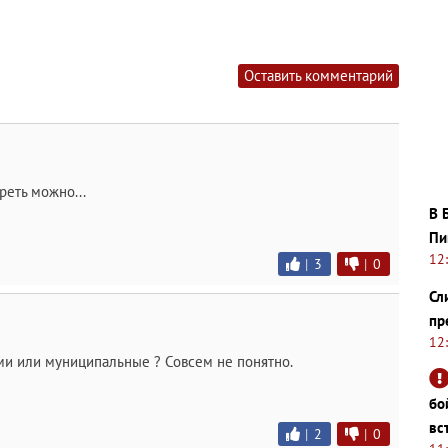
Оставить комментарий
реть можно...
В 
Пи
12
|
3
|
0
Сл
пр
12
ами или муниципальные ? Совсем не понятно.
бо
вс
|
2
|
0