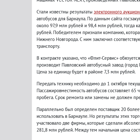
Стали известны результаты
электронного аукцион
автобусов для Барнаула. По данным сайта госзак
около 97,9 млн рублей и 98,4 млн рублей, тогда к
рублей. Победителем признали компанию, котора
Нижнего Новгорода. С ним заключил соответству
транспорту.
В контракте указано, что «Флит-Сервис» обязует
производит Павловский автобусный завод (город 
Цена за единицу будет в районе 7,3 млн рублей.
Передать технику необходимо до 1 октября текущег
Пассажировместимость автобусов составляет 65 че
пробега. Срок ремонта или замены не должен пре
Параллельно был определен поставщик 20 более 
использовать в Барнауле. Но результаты этих тор
участвовало две фирмы, которые сделали абсолю
281,8 млн рублей. Между тем начальная цена сос