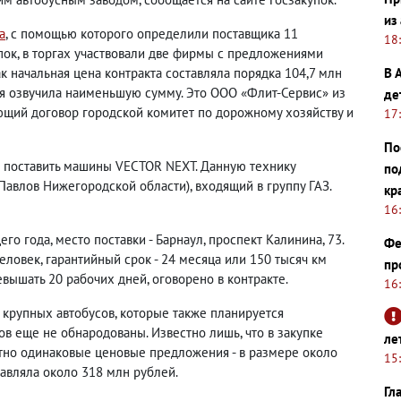
из
а
, с помощью которого определили поставщика 11
18
упок, в торгах участвовали две фирмы с предложениями
ак начальная цена контракта составляла порядка 104,7 млн
В 
я озвучила наименьшую сумму. Это ООО «Флит-Сервис» из
де
ющий договор городской комитет по дорожному хозяйству и
17
По
ся поставить машины VECTOR NEXT. Данную технику
по
Павлов Нижегородской области), входящий в группу ГАЗ.
кр
16
о года, место поставки - Барнаул, проспект Калинина, 73.
Фе
ловек, гарантийный срок - 24 месяца или 150 тысяч км
пр
вышать 20 рабочих дней, оговорено в контракте.
16
крупных автобусов, которые также планируется
гов еще не обнародованы. Известно лишь, что в закупке
ле
тно одинаковые ценовые предложения - в размере около
15
тавляла около 318 млн рублей.
Гл