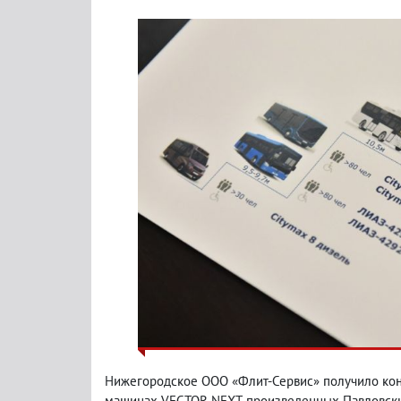
Нижегородское ООО «Флит-Сервис» получило контр
машинах VECTOR NEXT, произведенных Павловским