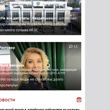
«Не все депутаты - бездельники»:
алтайские
парламентарии подвели итоги работы
восьмого созыва АКЗС
15
Разговор
Инна Вейцман
эндокринолог, кандидат медицинских наук, заведующая
кафедрой эндокринологии с курсом ДПО АГМУ
«На голоде люди не способны долго
протянуть»
овости
изывной пункт в алтайском райцентре выселили