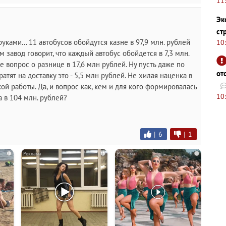
11
Эк
ст
 руками... 11 автобусов обойдутся казне в 97,9 млн. рублей
10
ом завод говорит, что каждый автобус обойдется в 7,3 млн.
те вопрос о разнице в 17,6 млн рублей. Ну пусть даже по
от
атят на доставку это - 5,5 млн рублей. Не хилая наценка в
кой работы. Да, и вопрос как, кем и для кого формировалась
10
 в 104 млн. рублей?
|
6
|
1
i
i
i