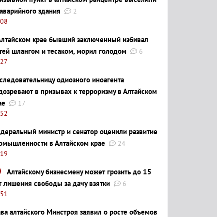
 аварийного здания
2
:08
Алтайском крае бывший заключенный избивал
тей шлангом и тесаком, морил голодом
6
:27
следовательницу одиозного иноагента
дозревают в призывах к терроризму в Алтайском
ае
17
:52
деральный министр и сенатор оценили развитие
омышленности в Алтайском крае
24
:19
Алтайскому бизнесмену может грозить до 15
т лишения свободы за дачу взятки
6
:51
ава алтайского Минстроя заявил о росте объемов