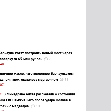
Барнауле хотят построить новый мост через
воварку за 65 млн рублей
2
:48
ивочное масло, изготовленное барнаульским
едприятием, оказалось маргарином
35
:07
В Минздраве Алтая рассказали о состоянии
йца СВО, выжившего после удара молнии и
тречи с медведем
10