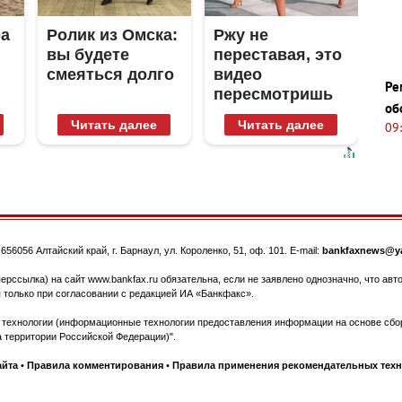
ра
Ролик из Омска:
Ржу не
вы будете
переставая, это
смеяться долго
видео
Ре
пересмотришь
об
не раз
Читать далее
Читать далее
09
.
656056
Алтайский край, г. Барнаул
,
ул. Короленко, 51, оф. 101
. E-mail:
bankfaxnews@ya
ерссылка) на сайт www.bankfax.ru обязательна, если не заявлено однозначно, что ав
 только при согласовании с редакцией ИА «Банкфакс».
ехнологии (информационные технологии предоставления информации на основе сбора
 территории Российской Федерации)".
айта
•
Правила комментирования
•
Правила применения рекомендательных тех