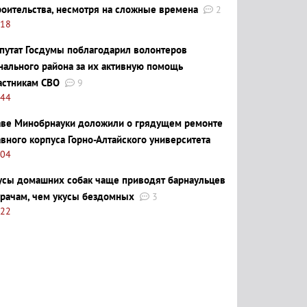
роительства, несмотря на сложные времена
2
:18
путат Госдумы поблагодарил волонтеров
нального района за их активную помощь
астникам СВО
9
:44
аве Минобрнауки доложили о грядущем ремонте
авного корпуса Горно-Алтайского университета
:04
усы домашних собак чаще приводят барнаульцев
врачам, чем укусы бездомных
3
:22