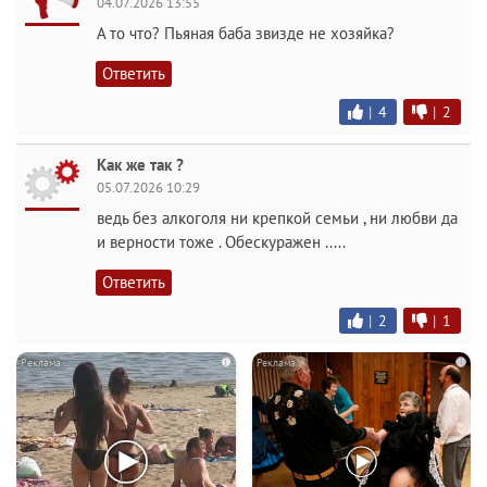
04.07.2026 13:55
А то что? Пьяная баба звизде не хозяйка?
Ответить
|
4
|
2
Как же так ?
05.07.2026 10:29
ведь без алкоголя ни крепкой семьи , ни любви да
и верности тоже . Обескуражен .....
Ответить
|
2
|
1
i
i