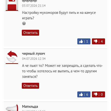
🤣🤣🤣🤣
03.07.2026 21:14
Настройку мухоморов будут пить и на камусе
играть?
😁
Ответить
|
1
|
4
черный лукич
04.07.2026 12:34
А че пьют то? Может не запрещать, а сделать что-
то чтобы хотелось не выпить, а чем-то другим
заняться?
Ответить
|
6
|
0
Матильда