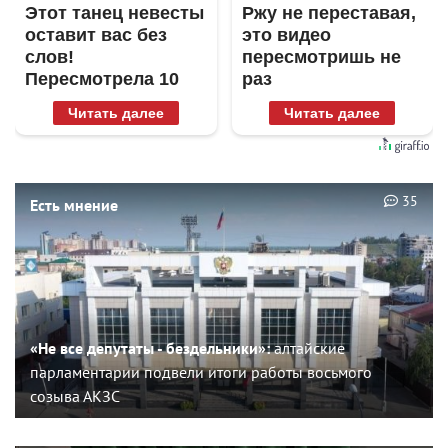
Этот танец невесты
Ржу не переставая,
оставит вас без
это видео
слов!
пересмотришь не
Пересмотрела 10
раз
раз
Читать далее
Читать далее
35
Есть мнение
«Не все депутаты - бездельники»:
алтайские
парламентарии подвели итоги работы восьмого
созыва АКЗС