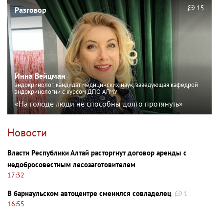
15
Разговор
Инна Вейцман
эндокринолог, кандидат медицинских наук, заведующая кафедрой
эндокринологии с курсом ДПО АГМУ
«На голоде люди не способны долго протянуть»
Новости
Власти Республики Алтай расторгнут договор аренды с
недобросовестным лесозаготовителем
17:32
В барнаульском автоцентре сменился совладелец
1
16:55