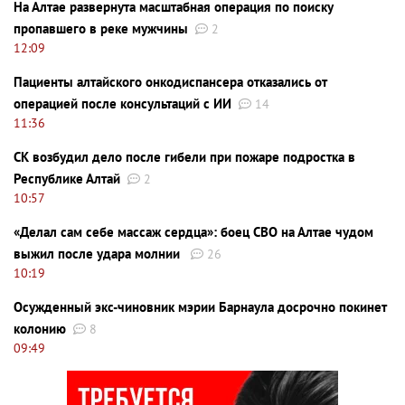
На Алтае развернута масштабная операция по поиску
пропавшего в реке мужчины
2
12:09
Пациенты алтайского онкодиспансера отказались от
операцией после консультаций с ИИ
14
11:36
СК возбудил дело после гибели при пожаре подростка в
Республике Алтай
2
10:57
«Делал сам себе массаж сердца»: боец СВО на Алтае чудом
выжил после удара молнии
26
10:19
Осужденный экс-чиновник мэрии Барнаула досрочно покинет
колонию
8
09:49