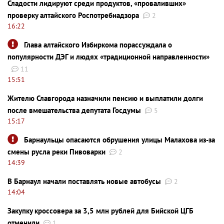
Сладости лидируют среди продуктов, «проваливших»
проверку алтайского Роспотребнадзора
2
16:22
Глава алтайского Избиркома порассуждала о
популярности ДЭГ и людях «традиционной направленности»
11
15:51
Жителю Славгорода назначили пенсию и выплатили долги
после вмешательства депутата Госдумы
5
15:17
Барнаульцы опасаются обрушения улицы Малахова из-за
смены русла реки Пивоварки
2
14:39
В Барнаул начали поставлять новые автобусы
2
14:04
Закупку кроссовера за 3,5 млн рублей для Бийской ЦГБ
отменили
1