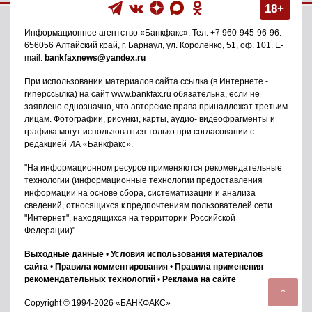
18+
Информационное агентство
«Банкфакс»
. Тел.
+7 960-945-96-96
.
656056
Алтайский край, г. Барнаул
,
ул. Короленко, 51, оф. 101
. E-
mail:
bankfaxnews@yandex.ru
При использовании материалов сайта ссылка (в Интернете -
гиперссылка) на сайт www.bankfax.ru обязательна, если не
заявлено однозначно, что авторские права принадлежат третьим
лицам. Фотографии, рисунки, карты, аудио- видеофрагменты и
графика могут использоваться только при согласовании с
редакцией ИА «Банкфакс».
"На информационном ресурсе применяются рекомендательные
технологии (информационные технологии предоставления
информации на основе сбора, систематизации и анализа
сведений, относящихся к предпочтениям пользователей сети
"Интернет", находящихся на территории Российской
Федерации)".
Выходные данные
•
Условия использования материалов
сайта
•
Правила комментирования
•
Правила применения
рекомендательных технологий
•
Реклама на сайте
↑
Copyright © 1994-2026 «БАНКФАКС»