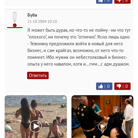
|
0
|
0
Буба
21.10.2004 10:10
Я может быть дурак, но что-то не пойму - ни что тут
"плохого", ни почему это "отлично". Ясно лишь одно
- Тевоняну предложили войти в новый для него
бизнес, и сам крайгаз, возможно, от него что-то
поимеет. Ибо мужик он небестолковый и бизнес-
опыта у него навалом, хотя и...гмм...с адм.душком.
Ответить
|
0
|
0
i
i