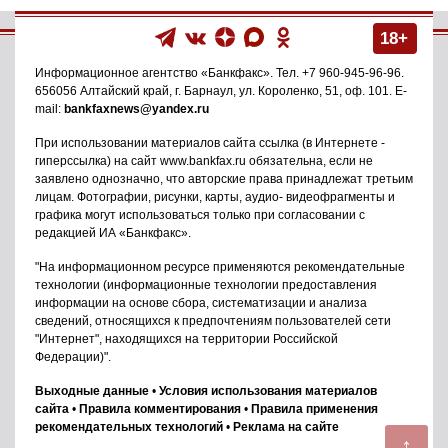
18+
Информационное агентство
«Банкфакс»
. Тел.
+7 960-945-96-96
.
656056
Алтайский край, г. Барнаул
,
ул. Короленко, 51, оф. 101
. E-
mail:
bankfaxnews@yandex.ru
При использовании материалов сайта ссылка (в Интернете -
гиперссылка) на сайт www.bankfax.ru обязательна, если не
заявлено однозначно, что авторские права принадлежат третьим
лицам. Фотографии, рисунки, карты, аудио- видеофрагменты и
графика могут использоваться только при согласовании с
редакцией ИА «Банкфакс».
"На информационном ресурсе применяются рекомендательные
технологии (информационные технологии предоставления
информации на основе сбора, систематизации и анализа
сведений, относящихся к предпочтениям пользователей сети
"Интернет", находящихся на территории Российской
Федерации)".
Выходные данные
•
Условия использования материалов
сайта
•
Правила комментирования
•
Правила применения
рекомендательных технологий
•
Реклама на сайте
↑