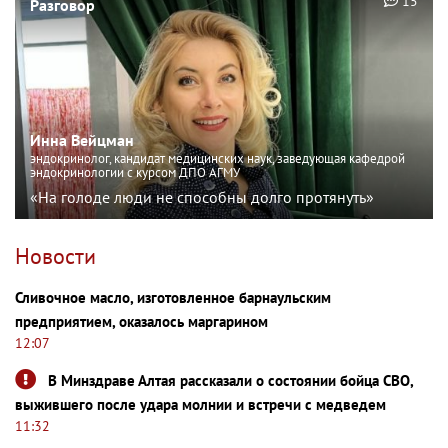
15
Разговор
Инна Вейцман
эндокринолог, кандидат медицинских наук, заведующая кафедрой
эндокринологии с курсом ДПО АГМУ
«На голоде люди не способны долго протянуть»
Новости
Сливочное масло, изготовленное барнаульским
предприятием, оказалось маргарином
12:07
В Минздраве Алтая рассказали о состоянии бойца СВО,
выжившего после удара молнии и встречи с медведем
11:32