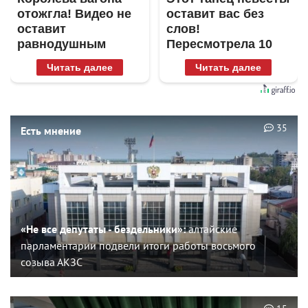
отожгла! Видео не
оставит вас без
оставит
слов!
равнодушным
Пересмотрела 10
раз
Читать далее
Читать далее
35
Есть мнение
«Не все депутаты - бездельники»:
алтайские
парламентарии подвели итоги работы восьмого
созыва АКЗС