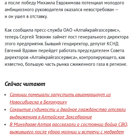
а после победу Михаила Евдокимова потенциал молодого
амбициозного руководителя оказался невостребован —
и он ушел в отставку.
Как сообщила пресс-служба ОАО «Алтайкрайгазсервис»,
теперь Сергей Тевонян займет пост генерального директора
этого предприятия. Бывший гендиректор
,
депутат КСНД
Евгений Вдовин перейдет работать председателем Совета
директоров «Алтайкрайгазсервиса», контролирующего
,
как
известно
,
большую часть рынка сжиженного газа в регионе.
Сейчас читают
Санкции помешали запустить авиамаршрут из
Новосибирска в Белокуриху
Сокрытие судимости и двойное гражданство отсеяли
выдвиженцев в Алтайское Заксобрание
В Минздраве Алтая рассказали о состоянии бойца СВО,
выжившего после удара молнии и встречи с медведем