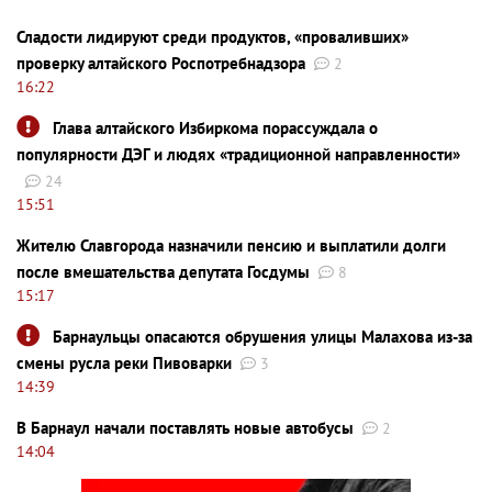
Сладости лидируют среди продуктов, «проваливших»
проверку алтайского Роспотребнадзора
2
16:22
Глава алтайского Избиркома порассуждала о
популярности ДЭГ и людях «традиционной направленности»
24
15:51
Жителю Славгорода назначили пенсию и выплатили долги
после вмешательства депутата Госдумы
8
15:17
Барнаульцы опасаются обрушения улицы Малахова из-за
смены русла реки Пивоварки
3
14:39
В Барнаул начали поставлять новые автобусы
2
14:04