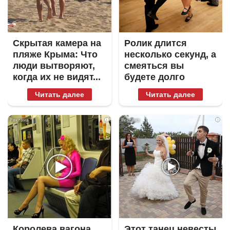
Скрытая камера на
Ролик длится
пляже Крыма: Что
несколько секунд, а
люди вытворяют,
смеяться вы
когда их не видят...
будете долго
Читать далее
Читать далее
i
i
Королева вагона
Этот танец невесты