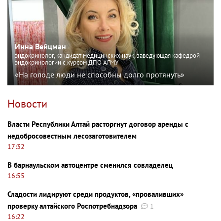
Инна Вейцман
эндокринолог, кандидат медицинских наук, заведующая кафедрой
эндокринологии с курсом ДПО АГМУ
«На голоде люди не способны долго протянуть»
Новости
Власти Республики Алтай расторгнут договор аренды с
недобросовестным лесозаготовителем
17:32
В барнаульском автоцентре сменился совладелец
16:55
Сладости лидируют среди продуктов, «проваливших»
проверку алтайского Роспотребнадзора
1
16:22