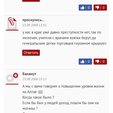
|
0
|
0
проснулись...
23.09.2008 13:01
у нас в крае уже давно преступности нет, так по
мелочам, учителя с врачами взятки берут, да
генеральские детки торговцев героином крышуют
Ответить
|
0
|
0
Баламут
23.09.2008 13:17
А мы с вами говорим о повышении уровня жизни
на Алтае :((((
Когда такое было ?
Если бы был у людей доход, пошли бы они на
могилы ?