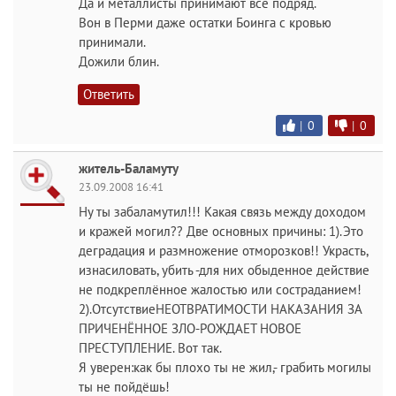
Да и металлисты принимают все подряд.
Вон в Перми даже остатки Боинга с кровью
принимали.
Дожили блин.
Ответить
|
0
|
0
житель-Баламуту
23.09.2008 16:41
Ну ты забаламутил!!! Какая связь между доходом
и кражей могил?? Две основных причины: 1).Это
деградация и размножение отморозков!! Украсть,
изнасиловать, убить -для них обыденное действие
не подкреплённое жалостью или состраданием!
2).ОтсутствиеНЕОТВРАТИМОСТИ НАКАЗАНИЯ ЗА
ПРИЧЕНЁННОЕ ЗЛО-РОЖДАЕТ НОВОЕ
ПРЕСТУПЛЕНИЕ. Вот так.
Я уверен:как бы плохо ты не жил,- грабить могилы
ты не пойдёшь!