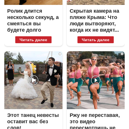
Ролик длится
Скрытая камера на
несколько секунд, а
пляже Крыма: Что
смеяться вы
люди вытворяют,
будете долго
когда их не видят...
Читать далее
Читать далее
i
i
Этот танец невесты
Ржу не переставая,
оставит вас без
это видео
слов!
пересмотришь не