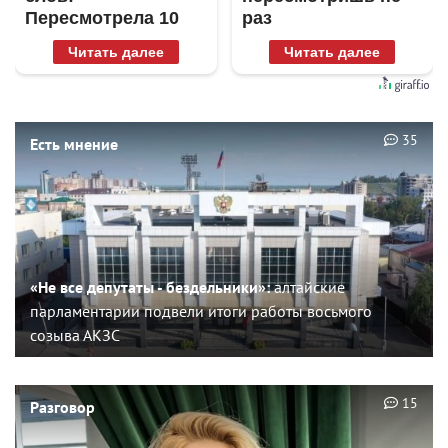
Пересмотрела 10
раз
раз
Читать далее
Читать далее
35
Есть мнение
«Не все депутаты - бездельники»:
алтайские
парламентарии подвели итоги работы восьмого
созыва АКЗС
15
Разговор