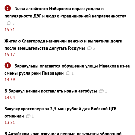
Глава алтайского Избиркома порассуждала о
популярности ДЭГ и людях «традиционной направленности»
5
15:51
Жителю Славгорода назначили пенсию и выплатили долги
после вмешательства депутата Госдумы
3
15:17
Барнаульцы опасаются обрушения улицы Малахова из-за
смены русла реки Пивоварки
1
14:39
В Барнаул начали поставлять новые автобусы
1
14:04
Закупку кроссовера за 3,5 млн рублей для Бийской ЦГБ
отменили
1
13:21
В Алтайском крае озвучили первые результаты уборочной