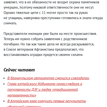
заявляет
,
что в их обязанности не входит охрана памятников
умерших
,
поэтому никакой ответственности они не несут.
Однако тяжелые цепи с 11 могил просто так на руках
не утащишь
,
наверняка преступники готовились и знали откуда
снимать.
Представители милиции уже были на месте происшествия.
Теперь им нужно собрать заявления с родственников
погибших. Но так как такие дела не всегда раскрываются
,
в Союзе ветеранов Афганистана предполагают
,
что
восстанавливать оградки придется своими силами.
Сейчас читают
В барнаульском автоцентре сменился совладелец
Глава алтайского Избиркома порассуждала о
популярности ДЭГ и людях «традиционной
направленности»
В Алтайском крае озвучили первые результаты
уборочной кампании