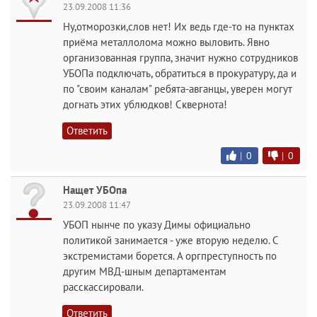
23.09.2008 11:36
Ну,отморозки,слов нет! Их ведь где-то на пунктах
приёма металлолома можно выловить. Явно
организованная группа, значит нужно сотрудников
УБОПа подключать, обратиться в прокуратуру, да и
по "своим каналам" ребята-авганцы, уверен могут
догнать этих ублюдков! Сквернота!
Ответить
|
0
|
0
Нащет УБОпа
23.09.2008 11:47
УБОП нынче по указу Димы официально
политикой занимается - уже вторую неделю. С
экстремистами борется. А оргпреступность по
другим МВД-шным департаментам
расскассировали.
Ответить