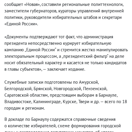
сообщает «Новая», составили региональные политтехнологи
,
заместители губернаторов
,
кураторы управлений внутренней
политики
,
руководители избирательных штабов и секретари
«Единой России».
«Документы подтверждают тот факт
,
что администрация
президента непосредственно курирует избирательную
кампанию „Единой России“ и стремится жестко манипулировать
электоральным процессом
,
а „президентский фильтр“ на деле
носит обязательный характер и касается не только кандидатов
в главы субъектов», — заключает издание.
Служебные записки подготовлены по Амурской
,
Белгородской
,
Брянской
,
Новгородской
,
Пензенской
,
Саратовской областям
,
предстоящим выборам в Барнауле
,
Владивостоке
,
Калининграде
,
Курске
,
Твери и др. — всего по 18
городам и регионам.
В докладе по Барнаулу содержатся справочные сведения
о количестве избирателей
,
схеме формирования городской