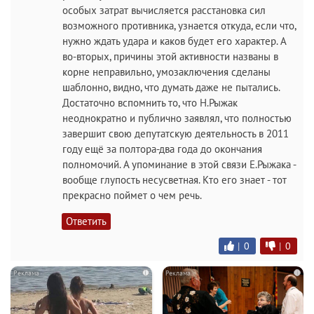
особых затрат вычисляется расстановка сил
возможного противника, узнается откуда, если что,
нужно ждать удара и каков будет его характер. А
во-вторых, причины этой активности названы в
корне неправильно, умозаключения сделаны
шаблонно, видно, что думать даже не пытались.
Достаточно вспомнить то, что Н.Рыжак
неоднократно и публично заявлял, что полностью
завершит свою депутатскую деятельность в 2011
году ещё за полтора-два года до окончания
полномочий. А упоминание в этой связи Е.Рыжака -
вообще глупость несусветная. Кто его знает - тот
прекрасно поймет о чем речь.
Ответить
|
0
|
0
i
i