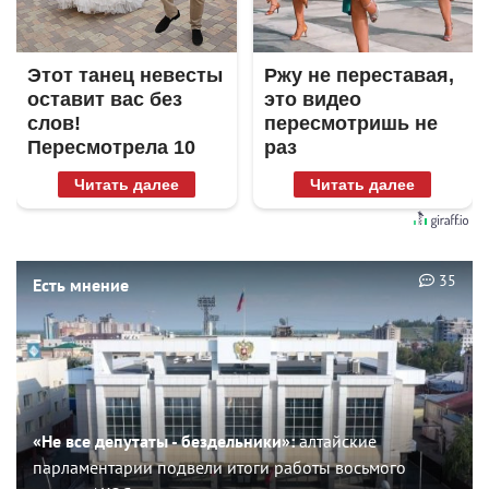
Этот танец невесты
Ржу не переставая,
оставит вас без
это видео
слов!
пересмотришь не
Пересмотрела 10
раз
раз
Читать далее
Читать далее
35
Есть мнение
«Не все депутаты - бездельники»:
алтайские
парламентарии подвели итоги работы восьмого