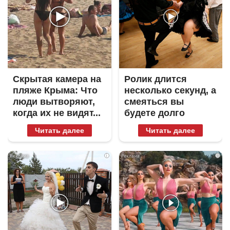
Скрытая камера на
Ролик длится
пляже Крыма: Что
несколько секунд, а
люди вытворяют,
смеяться вы
когда их не видят...
будете долго
Читать далее
Читать далее
i
i