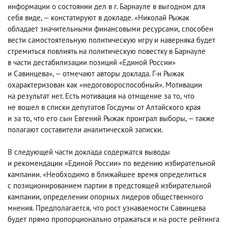
информации о состоянии дел в г. Барнауле в выгодном для
себя виде, — констатируют в докладе. «Николай Рыжак
обладает значительными финансовыми ресурсами
,
способен
вести самостоятельную политическую игру и наверняка будет
стремиться повлиять на политическую повестку в Барнауле
в части дестабилизации позиций «Единой России»
и Савинцева», — отмечают авторы доклада. Г-н Рыжак
охарактеризован как «недоговороспособный». Мотивации
на результат нет. Есть мотивация на отмщение за то
,
что
не вошел в списки депутатов Госдумы от Алтайского края
и за то
,
что его сын Евгений Рыжак проиграл выборы, — также
полагают составители аналитической записки.
В следующей части доклада содержатся выводы
и рекомендации «Единой России» по ведению избирательной
кампании. «Необходимо в ближайшее время определиться
с позиционированием партии в предстоящей избирательной
кампании
,
определении опорных лидеров общественного
мнения. Предполагается
,
что рост узнаваемости Савинцева
будет прямо пропорционально отражаться и на росте рейтинга