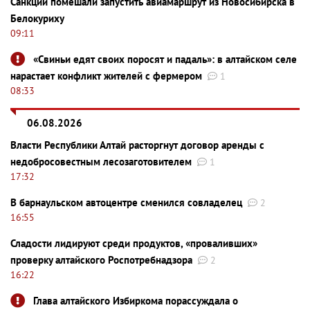
Санкции помешали запустить авиамаршрут из Новосибирска в
Белокуриху
09:11
«Свиньи едят своих поросят и падаль»: в алтайском селе
нарастает конфликт жителей с фермером
1
08:33
06.08.2026
Власти Республики Алтай расторгнут договор аренды с
недобросовестным лесозаготовителем
1
17:32
В барнаульском автоцентре сменился совладелец
2
16:55
Сладости лидируют среди продуктов, «проваливших»
проверку алтайского Роспотребнадзора
2
16:22
Глава алтайского Избиркома порассуждала о