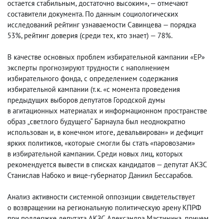
остается стабильным
,
достаточно высоким», — отмечают
составители документа. По данным социологических
исследований рейтинг узнаваемости Савинцева — порядка
53%, рейтинг доверия
(
среди тех
,
кто знает) — 78%.
В качестве основных проблем избирательной кампании «ЕР»
эксперты прогнозируют трудности с наполнением
избирательного фонда
,
с определением содержания
избирательной кампании
(
т.к. «с момента проведения
предыдущих выборов депутатов Городской думы
в агитационных материалах и информационном пространстве
образ „светлого будущего“ Барнаула был неоднократно
использован и
,
в конечном итоге
,
девальвирован» и дефицит
ярких политиков
,
«которые смогли бы стать «паровозами»
в избирательной кампании. Среди новых лиц
,
которых
рекомендуется вывести в списках кандидатов — депутат АКЗС
Станислав Набоко и вице-губернатор Даниил Бессарабов.
Анализ активности системной оппозиции свидетельствует
о возвращении на региональную политическую арену КПРФ
при поддержке депутата АКЗС Александра Мастинина
,
причем