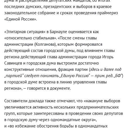
думы и распределения депутатских мандатов
,
об итогах
последних думских
,
президентских и выборов в краевое
законодательное собрание и сроках проведения праймериз
«Единой России».
«Элитарная ситуация» в Барнауле оценивается как
«относительно стабильная». «После смены главы
администрации
(
Колганова), которым формировался
действующий состав городской думы
,
под влиянием главы
региона действующий глава администрации города Игорь
Савинцев и городская дума выстроили достаточно
конструктивные отношения
,
фракция партии
(
здесь и далее под
„партией“ следует понимать „Единую Россию“ — прим. ред. „БФ“
)
в городской думе встроена в линию управления главы
региона», — говорится в документе.
Составители доклада также отмечают
,
что «накануне выборов
увеличивается активность нескольких предпринимательских
групп
,
которые заинтересованы в проведении своих депутатов
в городскую думу через одномандатные округа»,
и «во избежание обострения борьбы в одномандатных