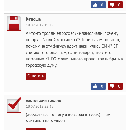
|
0
|
0
Катюша
18.07.2012 19:15
А что-то тролли едросовские замолчали: почему
не орут - "долой мастинина"? Теперь вам понятно,
почему на эту фигуру вдруг накинулись СМИ? ЕР
считают его опасным, сами говорят, что с его
помощью КПРФ может много процентов набрать в
городскую думу.
Ответить
|
0
|
0
настоящий тролль
18.07.2012 22:35
(доедая чью-то ногу и ковыряя в зубах) - нам
мастинин не мешает...