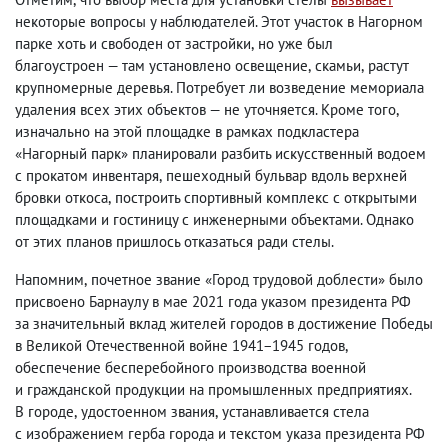
некоторые вопросы у наблюдателей. Этот участок в Нагорном
парке хоть и свободен от застройки
,
но уже был
благоустроен — там установлено освещение
,
скамьи
,
растут
крупномерные деревья. Потребует ли возведение мемориала
удаления всех этих объектов — не уточняется. Кроме того
,
изначально на этой площадке в рамках подкластера
«Нагорный парк» планировали разбить искусственный водоем
с прокатом инвентаря
,
пешеходный бульвар вдоль верхней
бровки откоса
,
построить спортивный комплекс с открытыми
площадками и гостиницу с инженерными объектами. Однако
от этих планов пришлось отказаться ради стелы.
Напомним
,
почетное звание «Город трудовой доблести» было
присвоено Барнаулу в мае 2021 года указом президента РФ
за значительный вклад жителей городов в достижение Победы
в Великой Отечественной войне 1941−1945 годов
,
обеспечение бесперебойного производства военной
и гражданской продукции на промышленных предприятиях.
В городе
,
удостоенном звания
,
устанавливается стела
с изображением герба города и текстом указа президента РФ