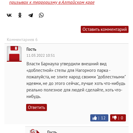
призывах к терроризму в Алтайском крае
Оставить комментарий
Комментариев 6
Гость
11.03.2022 10:51
Власти Барнаула утвердили внешний вид
«доблестной» стелы для Нагорного парка -
пожалуйста, не злите народ своими "доблестными"
идеями, не до этого сейчас, лучше хоть что-нибудь
реально полезное для людей сделайте, хоть что-
нибудь.
Ответить
|
12
|
0
Гость