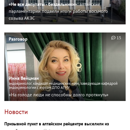
«Не все депутаты - бездельники»:
алтайские
парламентарии подвели итоги работы восьмого
созыва АКЗС
15
Разговор
Инна Вейцман
эндокринолог, кандидат медицинских наук, заведующая кафедрой
эндокринологии с курсом ДПО АГМУ
«На голоде люди не способны долго протянуть»
Новости
Призывной пункт в алтайском райцентре выселили из