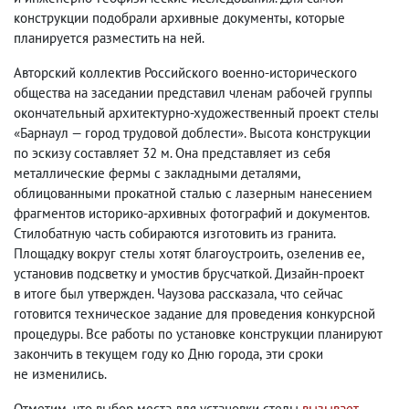
конструкции подобрали архивные документы
,
которые
планируется разместить на ней.
Авторский коллектив Российского военно-исторического
общества на заседании представил членам рабочей группы
окончательный архитектурно-художественный проект стелы
«Барнаул — город трудовой доблести». Высота конструкции
по эскизу составляет 32 м. Она представляет из себя
металлические фермы с закладными деталями
,
облицованными прокатной сталью с лазерным нанесением
фрагментов историко-архивных фотографий и документов.
Стилобатную часть собираются изготовить из гранита.
Площадку вокруг стелы хотят благоустроить
,
озеленив ее
,
установив подсветку и умостив брусчаткой. Дизайн-проект
в итоге был утвержден. Чаузова рассказала
,
что сейчас
готовится техническое задание для проведения конкурсной
процедуры. Все работы по установке конструкции планируют
закончить в текущем году ко Дню города
,
эти сроки
не изменились.
Отметим
,
что выбор места для установки стелы
вызывает