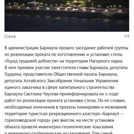
Стела
1/9
В администрации Барнаула прошло заседание рабочей группы
по реализации проекта по изготовлению и установке стелы
«Город трудовой доблести» на территории Нагорного парка.
В нем приняли участие заместители главы Барнаула
,
депутаты
Гордумы
,
представители Общественной палаты Барнаула
,
депутаты Алтайского Заксобрания. Начальник Управления
единого заказчика в сфере капитального строительства
Барнаула Светлана Чаузова проинформировала их о ходе
работ по реализации проекта установки стелы. По ее словам
,
необходимые изменения в проекты планировки и межевания
территории туристско-рекреационного кластера «Барнаул —
горнозаводской город» уже внесли
,
на месте установки
объекта провели инженерно-геологические изыскания
и инженерно-геофизические исследования. Для самой