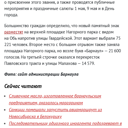
о присвоении этого звания
,
а также проводятся публичные
мероприятия и праздничные салюты 1 мая
,
9 мая и в День
города.
Большинство граждан определило
,
что новый памятный знак
разместят
на верхней площадке Нагорного парка с видом
на Обь напротив улицы Гвардейской. Этот вариант выбрали 75
221 человек. Второе место с большим отрывом также заняла
площадка Нагорного парка
,
но возле букв «Барнаул» — 21 600
голосов. На третьей строчке оказался перекресток
Павловского тракта и улицы Малахова — 14 579.
Фото: сайт администрации Барнаула
Сейчас читают
Сливочное масло, изготовленное барнаульским
предприятием, оказалось маргарином
Санкции помешали запустить авиамаршрут из
Новосибирска в Белокуриху
Последовательницу одиозного иноагента подозревают в