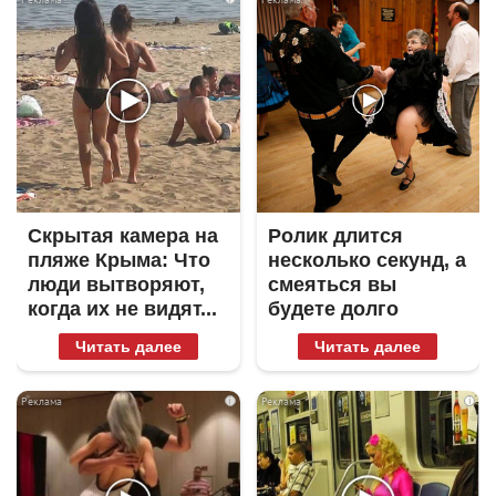
Скрытая камера на
Ролик длится
пляже Крыма: Что
несколько секунд, а
люди вытворяют,
смеяться вы
когда их не видят...
будете долго
Читать далее
Читать далее
i
i